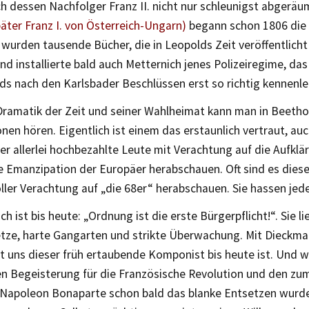
h dessen Nachfolger Franz II. nicht nur schleunigst abgeräu
später Franz I. von Österreich-Ungarn)
begann schon 1806 die 
 wurden tausende Bücher, die in Leopolds Zeit veröffentlich
nd installierte bald auch Metternich jenes Polizeiregime, das
s nach den Karlsbader Beschlüssen erst so richtig kennenler
Dramatik der Zeit und seiner Wahlheimat kann man in Beeth
en hören. Eigentlich ist einem das erstaunlich vertraut, auc
r allerlei hochbezahlte Leute mit Verachtung auf die Aufklä
ie Emanzipation der Europäer herabschauen. Oft sind es diese
ller Verachtung auf „die 68er“ herabschauen. Sie hassen jed
uch ist bis heute: „Ordnung ist die erste Bürgerpflicht!“. Sie l
etze, harte Gangarten und strikte Überwachung. Mit Dieckman
t uns dieser früh ertaubende Komponist bis heute ist. Und w
en Begeisterung für die Französische Revolution und den zu
Napoleon Bonaparte schon bald das blanke Entsetzen wurde