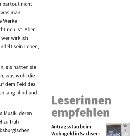
e partout nicht
d was man
ne Werke
ht neu ist. Aber
wer wirklich
andelt sein Leben,
n, als hätten sie
un, was wohl die
uf dem Feld des
en lang blind und
Leserinnen
empfehlen
s Musik, deren
l zu früh
Antragsstau beim
absburgischen
Wohngeld in Sachsen: