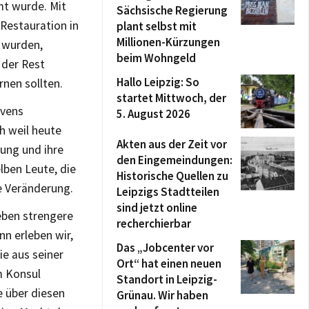
mt wurde. Mit
Sächsische Regierung
Restauration in
plant selbst mit
Millionen-Kürzungen
t wurden,
beim Wohngeld
 der Rest
Hallo Leipzig: So
nen sollten.
startet Mittwoch, der
ovens
5. August 2026
h weil heute
Akten aus der Zeit vor
rung und ihre
den Eingemeindungen:
lben Leute, die
Historische Quellen zu
e Veränderung.
Leipzigs Stadtteilen
sind jetzt online
ieben strengere
recherchierbar
n erleben wir,
Das „Jobcenter vor
ie aus seiner
Ort“ hat einen neuen
m Konsul
Standort in Leipzig-
 über diesen
Grünau. Wir haben