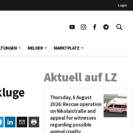
Login
LTUNGEN
MELDER
MARKTPLATZ
Aktuell auf LZ
kluge
Thursday, 6 August
2026: Rescue operation
on Nikolaistraße and
appeal for witnesses
regarding possible
animal cruelty