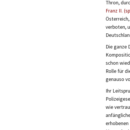
Thron, durc
Franz II. (
Österreich,
verboten, u
Deutschland
Die ganze 
Komposition
schon wiede
Rolle für d
genauso vo
Ihr Leitspr
Polizeiges
wie vertrau
anfänglich
erhobenen 