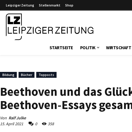
Leipziger Zeitung
Stellenmarkt
Shop
Leipziger Zeitung
STARTSEITE
POLITIK
WIRTSCHAFT
Bildung
Bücher
Topposts
Beethoven und das Glück
Beethoven-Essays gesam
Von
Ralf Julke
15. April 2021
0
358