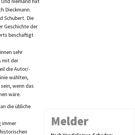
. Und niemand hat
ich Dieckmann.
nd Schubert. Die
der Geschichte der
rts beschäftigt
-innen sehr
s mit der
il die Autor/-
linie wählten,
 sein, wenn das
men wäre.
an die übliche
Melder
g immer
historischen