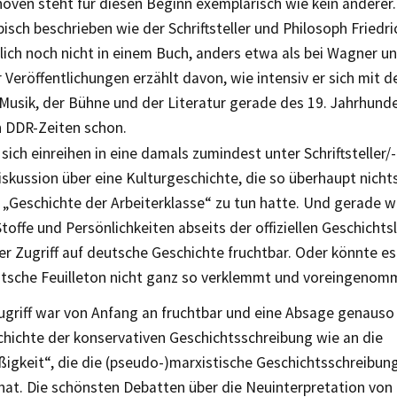
oven steht für diesen Beginn exemplarisch wie kein anderer
bisch beschrieben wie der Schriftsteller und Philosoph Friedr
ilich noch nicht in einem Buch, anders etwa als bei Wagner u
r Veröffentlichungen erzählt davon, wie intensiv er sich mit 
Musik, der Bühne und der Literatur gerade des 19. Jahrhunde
n DDR-Zeiten schon.
 sich einreihen in eine damals zumindest unter Schriftsteller/
iskussion über eine Kulturgeschichte, die so überhaupt nicht
„Geschichte der Arbeiterklasse“ zu tun hatte. Und gerade we
Stoffe und Persönlichkeiten abseits der offiziellen Geschichts
r Zugriff auf deutsche Geschichte fruchtbar. Oder könnte es
sche Feuilleton nicht ganz so verklemmt und voreingenom
ugriff war von Anfang an fruchtbar und eine Absage genauso 
hichte der konservativen Geschichtsschreibung wie an die
igkeit“, die die (pseudo-)marxistische Geschichtsschreibun
hat. Die schönsten Debatten über die Neuinterpretation von 