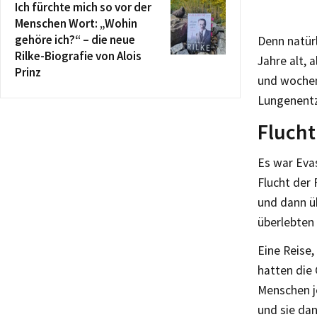
Ich fürchte mich so vor der
Menschen Wort: „Wohin
gehöre ich?“ – die neue
Denn natürl
Rilke-Biografie von Alois
Jahre alt, 
Prinz
und wochen
Lungenentz
Flucht
Es war Evas
Flucht der 
und dann ü
überlebten 
Eine Reise
hatten die
Menschen j
und sie da