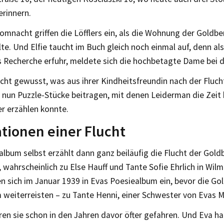
erinnern.
omnacht griffen die Löfflers ein, als die Wohnung der Goldb
te. Und Elfie taucht im Buch gleich noch einmal auf, denn als
 Recherche erfuhr, meldete sich die hochbetagte Dame bei d
icht gewusst, was aus ihrer Kindheitsfreundin nach der Flu
 nun Puzzle-Stücke beitragen, mit denen Leiderman die Zeit 
er erzählen konnte.
ationen einer Flucht
lbum selbst erzählt dann ganz beiläufig die Flucht der Gold
, wahrscheinlich zu Else Hauff und Tante Sofie Ehrlich in Wil
n sich im Januar 1939 in Evas Poesiealbum ein, bevor die Go
weiterreisten – zu Tante Henni, einer Schwester von Evas M
en sie schon in den Jahren davor öfter gefahren. Und Eva ha