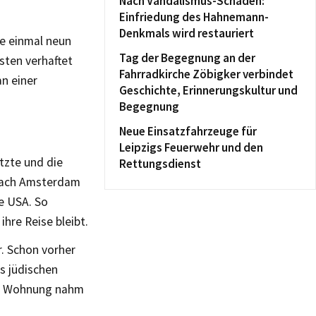
Nach Vandalismus-Schaden:
Einfriedung des Hahnemann-
Denkmals wird restauriert
de einmal neun
Tag der Begegnung an der
sten verhaftet
Fahrradkirche Zöbigker verbindet
n einer
Geschichte, Erinnerungskultur und
Begegnung
Neue Einsatzfahrzeuge für
Leipzigs Feuerwehr und den
tzte und die
Rettungsdienst
t nach Amsterdam
e USA. So
hre Reise bleibt.
. Schon vorher
s jüdischen
re Wohnung nahm