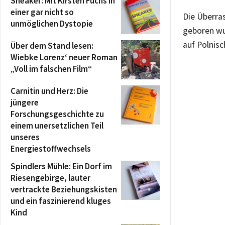
Sneaker: Mit Kirsten Fuchs in
einer gar nicht so
Die Überras
unmöglichen Dystopie
geboren wu
auf Polnisc
Über dem Stand lesen:
Wiebke Lorenz‘ neuer Roman
„Voll im falschen Film“
Carnitin und Herz: Die
jüngere
Forschungsgeschichte zu
einem unersetzlichen Teil
unseres
Energiestoffwechsels
Spindlers Mühle: Ein Dorf im
Riesengebirge, lauter
vertrackte Beziehungskisten
und ein faszinierend kluges
Kind