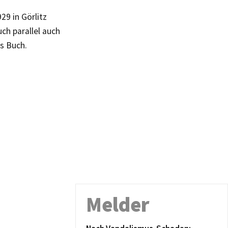
29 in Görlitz
ch parallel auch
es Buch.
Melder