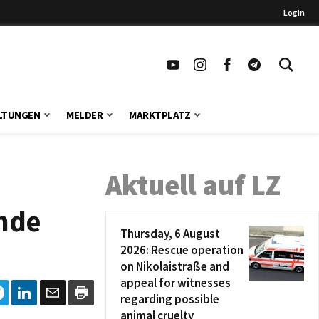
Login
LTUNGEN
MELDER
MARKTPLATZ
Aktuell auf LZ
ende
Thursday, 6 August
2026: Rescue operation
on Nikolaistraße and
appeal for witnesses
regarding possible
animal cruelty