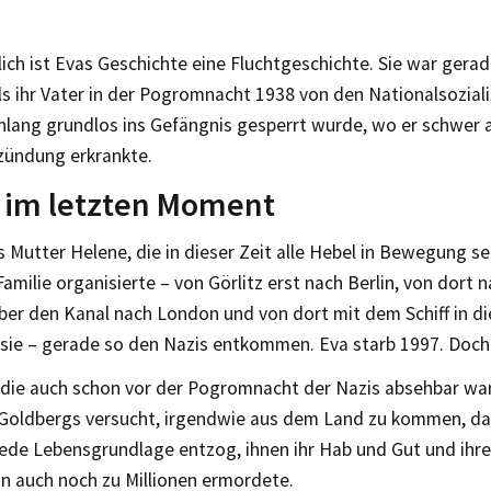
ich ist Evas Geschichte eine Fluchtgeschichte. Sie war gera
als ihr Vater in der Pogromnacht 1938 von den Nationalsoziali
lang grundlos ins Gefängnis gesperrt wurde, wo er schwer a
ündung erkrankte.
 im letzten Moment
 Mutter Helene, die in dieser Zeit alle Hebel in Bewegung se
Familie organisierte – von Görlitz erst nach Berlin, von dor
ber den Kanal nach London und von dort mit dem Schiff in di
sie – gerade so den Nazis entkommen. Eva starb 1997. Doch i
, die auch schon vor der Pogromnacht der Nazis absehbar war
 Goldbergs versucht, irgendwie aus dem Land zu kommen, da
ede Lebensgrundlage entzog, ihnen ihr Hab und Gut und ih
nn auch noch zu Millionen ermordete.