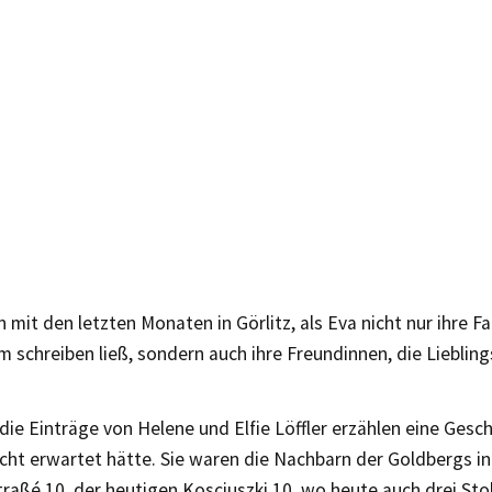
mit den letzten Monaten in Görlitz, als Eva nicht nur ihre Fa
 schreiben ließ, sondern auch ihre Freundinnen, die Liebling
ie Einträge von Helene und Elfie Löffler erzählen eine Gesch
nicht erwartet hätte. Sie waren die Nachbarn der Goldbergs in
raßé 10, der heutigen Kosciuszki 10, wo heute auch drei Sto