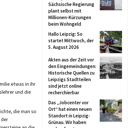
Sächsische Regierung
plant selbst mit
Millionen-Kürzungen
beim Wohngeld
Hallo Leipzig: So
startet Mittwoch, der
5. August 2026
Akten aus der Zeit vor
den Eingemeindungen:
Historische Quellen zu
Leipzigs Stadtteilen
milie etwas in ihr
sind jetzt online
slehrer und die
recherchierbar
Das „Jobcenter vor
Ort“ hat einen neuen
ichte, die man so
Standort in Leipzig-
 der
Grünau. Wir haben
lpersteine an die