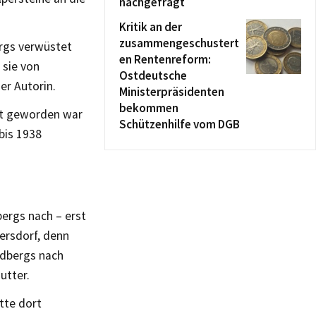
nachgefragt
Kritik an der
zusammengeschustert
ergs verwüstet
en Rentenreform:
 sie von
Ostdeutsche
er Autorin.
Ministerpräsidenten
bekommen
cht geworden war
Schützenhilfe vom DGB
bis 1938
bergs nach – erst
mersdorf, denn
ldbergs nach
utter.
tte dort