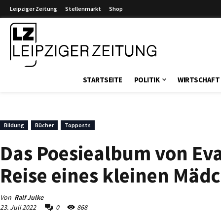
Leipziger Zeitung
Stellenmarkt
Shop
Leipziger Zeitung
STARTSEITE
POLITIK
WIRTSCHAFT
Bildung
Bücher
Topposts
Das Poesiealbum von Eva
Reise eines kleinen Mädc
Von
Ralf Julke
23. Juli 2022
0
868