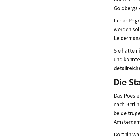
Goldbergs 
In der Pogr
werden soll
Leidermans
Sie hatte n
und konnte
detailreich
Die St
Das Poesiea
nach Berlin
beide truge
Amsterdam 
Dorthin war