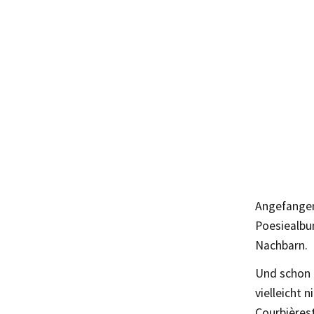
Angefangen 
Poesiealbum
Nachbarn.
Und schon d
vielleicht 
Courbièrest