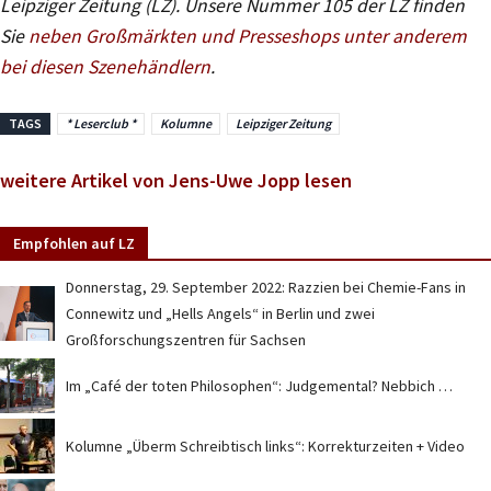
Leipziger Zeitung (LZ). Unsere Nummer 105 der LZ finden
Sie
neben Großmärkten und Presseshops unter anderem
bei diesen Szenehändlern
.
TAGS
* Leserclub *
Kolumne
Leipziger Zeitung
weitere Artikel von Jens-Uwe Jopp lesen
Empfohlen auf LZ
Donnerstag, 29. September 2022: Razzien bei Chemie-Fans in
Connewitz und „Hells Angels“ in Berlin und zwei
Großforschungszentren für Sachsen
Im „Café der toten Philosophen“: Judgemental? Nebbich …
Kolumne „Überm Schreibtisch links“: Korrekturzeiten + Video