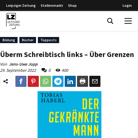
Leipziger Zeitung
Stellenmarkt
Shop
Login
Leipziger Zeitung
Bildung
Bücher
Topposts
Überm Schreibtisch links – Über Grenzen
Von
Jens-Uwe Jopp
29. September 2022
0
400