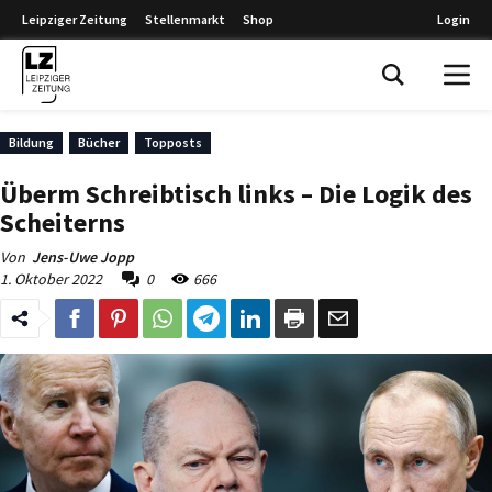
Leipziger Zeitung
Stellenmarkt
Shop
Login
Leipziger Zeitung
Bildung
Bücher
Topposts
Überm Schreibtisch links – Die Logik des
Scheiterns
Von
Jens-Uwe Jopp
1. Oktober 2022
0
666