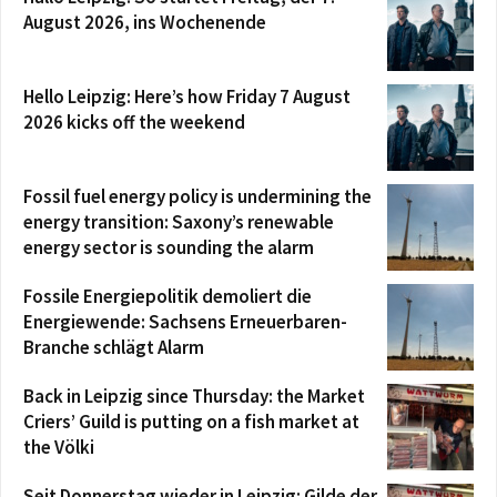
August 2026, ins Wochenende
Hello Leipzig: Here’s how Friday 7 August
2026 kicks off the weekend
Fossil fuel energy policy is undermining the
energy transition: Saxony’s renewable
energy sector is sounding the alarm
Fossile Energiepolitik demoliert die
Energiewende: Sachsens Erneuerbaren-
Branche schlägt Alarm
Back in Leipzig since Thursday: the Market
Criers’ Guild is putting on a fish market at
the Völki
Seit Donnerstag wieder in Leipzig: Gilde der