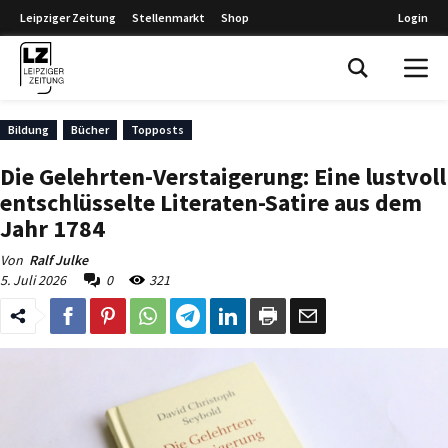
Leipziger Zeitung
Stellenmarkt
Shop
Login
Leipziger Zeitung
Bildung
Bücher
Topposts
Die Gelehrten-Verstaigerung: Eine lustvoll
entschlüsselte Literaten-Satire aus dem
Jahr 1784
Von
Ralf Julke
5. Juli 2026
0
321