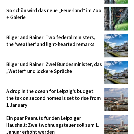
So schön wird das neue „Feuerland“ im Zoo
+ Galerie
Bilger and Rainer: Two federal ministers,
the ‘weather’ and light-hearted remarks
Bilger und Rainer: Zwei Bundesminister, das
„Wetter“ und lockere Sprüche
A drop in the ocean for Leipzig’s budget:
the tax on second homes is set to rise from
1 January
Ein paar Peanuts für den Leipziger
Haushalt: Zweitwohnungsteuer soll zum 1.
Januar erhöht werden