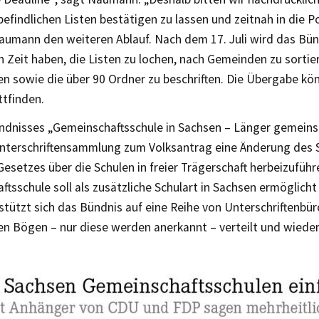
efindlichen Listen bestätigen zu lassen und zeitnah in die P
aumann den weiteren Ablauf. Nach dem 17. Juli wird das Bünd
 Zeit haben, die Listen zu lochen, nach Gemeinden zu sortie
n sowie die über 90 Ordner zu beschriften. Die Übergabe kö
ttfinden.
ündnisses „Gemeinschaftsschule in Sachsen – Länger gemeins
Unterschriftensammlung zum Volksantrag eine Änderung des 
esetzes über die Schulen in freier Trägerschaft herbeizuführ
tsschule soll als zusätzliche Schulart in Sachsen ermöglicht
tützt sich das Bündnis auf eine Reihe von Unterschriftenbür
llen Bögen – nur diese werden anerkannt – verteilt und wied