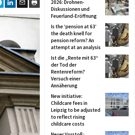
2026: Drohnen-
Diskussionen und
Feuerland-Eröffnung
Is the ‘pension at 63’
the death knell for
pension reform? An
attempt at an analysis
Ist die „Rente mit 63“
der Tod der
Rentenreform?
Versuch einer
Annäherung
New initiative:
Childcare fees in
Leipzig to be adjusted
to reflect rising
childcare costs
Neuer Vorstoß: