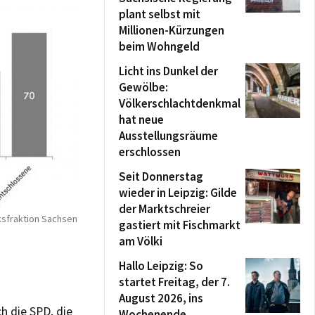
plant selbst mit
Millionen-Kürzungen
beim Wohngeld
Licht ins Dunkel der
Gewölbe:
Völkerschlachtdenkmal
hat neue
Ausstellungsräume
erschlossen
Seit Donnerstag
wieder in Leipzig: Gilde
der Marktschreier
ksfraktion Sachsen
gastiert mit Fischmarkt
am Völki
Hallo Leipzig: So
startet Freitag, der 7.
August 2026, ins
h die SPD, die
Wochenende