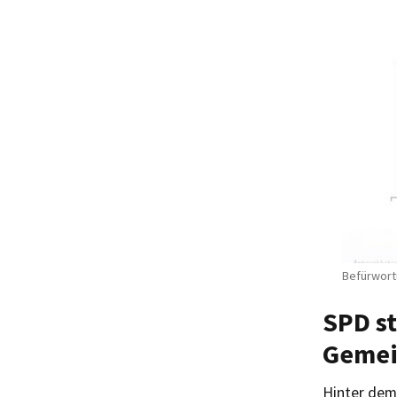
Befürwortu
SPD st
Gemei
Hinter dem 