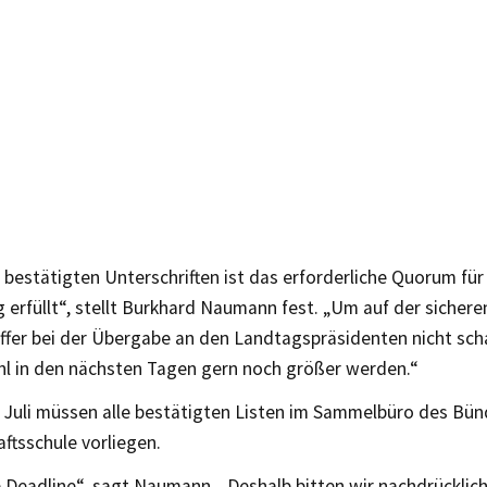
 bestätigten Unterschriften ist das erforderliche Quorum für
 erfüllt“, stellt Burkhard Naumann fest. „Um auf der sicheren
uffer bei der Übergabe an den Landtagspräsidenten nicht sc
ahl in den nächsten Tagen gern noch größer werden.“
. Juli müssen alle bestätigten Listen im Sammelbüro des Bün
ftsschule vorliegen.
e Deadline“, sagt Naumann. „Deshalb bitten wir nachdrücklich