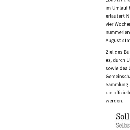
im Umlauf b
erläutert N
vier Wochen
nummeriere
August sta
Ziel des B
es, durch 
sowie des G
Gemeinschaf
Sammlung s
die offizie
werden.