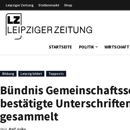
Leipziger Zeitung
Stellenmarkt
Shop
Leipziger Zeitung
STARTSEITE
POLITIK
WIRTSCHAFT
Bildung
Leipzig bildet
Topposts
Bündnis Gemeinschaftssc
bestätigte Unterschrifte
gesammelt
Von
Ralf Julke