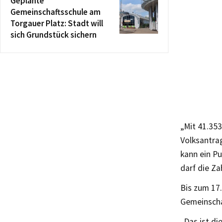
Geplante
Gemeinschaftsschule am
Torgauer Platz: Stadt will
sich Grundstück sichern
„Mit 41.353
Volksantrag
kann ein P
darf die Z
Bis zum 17
Gemeinscha
„Das ist di