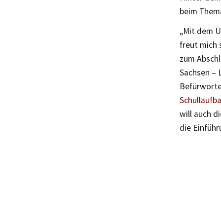
beim Thema
„Mit dem Üb
freut mich 
zum Abschl
Sachsen – L
Befürworte
Schullaufba
will auch 
die Einfüh