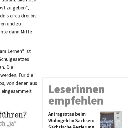
ost zu geben“,
nis circa drei bis
ren und zu
nnte dann Mitte
am Lernen“ ist
Schulgesetzes
en. Die
 werden. Für die
os, von denen aus
Leserinnen
er eingesammelt
empfehlen
Antragsstau beim
Wohngeld in Sachsen:
Sächsische Regierung