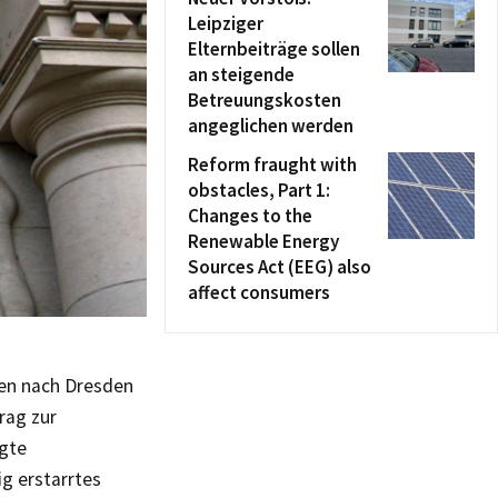
Leipziger
Elternbeiträge sollen
an steigende
Betreuungskosten
angeglichen werden
Reform fraught with
obstacles, Part 1:
Changes to the
Renewable Energy
Sources Act (EEG) also
affect consumers
sen nach Dresden
rag zur
igte
g erstarrtes