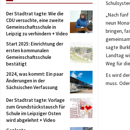
Schulsystem
Der Stadtrat tagte: Wie die
„Nach fünf
CDU versuchte, eine zweite
neun Monat
Gemeinschaftsschule in
bringen, fa
Leipzig zu verhindern + Video
gemeinsame
Start 2025: Einrichtung der
sagte Burk
ersten kommunalen
Landtag wi
Gemeinschaftsschule
Weg für di
bestätigt
2024, was kommt: Ein paar
Es wird de
Änderungen in der
muss. Oder 
Sächsischen Verfassung
Der Stadtrat tagte: Vorlage
zum Grundstückstausch für
Schule im Leipziger Osten
wird abgelehnt + Video