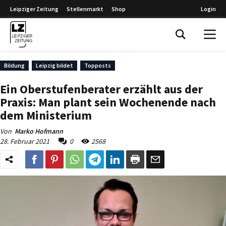
Leipziger Zeitung
Stellenmarkt
Shop
Login
Leipziger Zeitung
Bildung
Leipzig bildet
Topposts
Ein Oberstufenberater erzählt aus der
Praxis: Man plant sein Wochenende nach
dem Ministerium
Von
Marko Hofmann
28. Februar 2021
0
2568