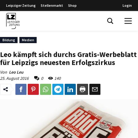
Leipziger Zeitung
Stellenmarkt
Shop
Login
Leipziger Zeitung
Bildung
Medien
Leo kämpft sich durchs Gratis-Werbeblatt
für Leipzigs neuesten Erfolgszirkus
Von
Leo Leu
25. August 2016
0
140