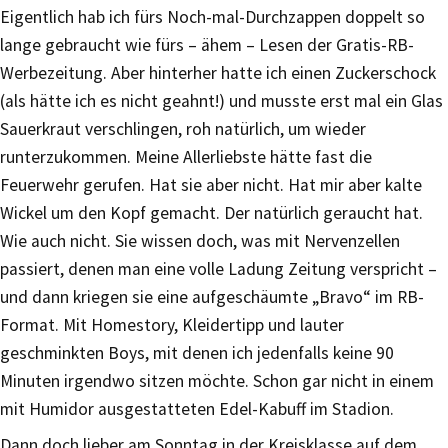
Eigentlich hab ich fürs Noch-mal-Durchzappen doppelt so
lange gebraucht wie fürs – ähem – Lesen der Gratis-RB-
Werbezeitung. Aber hinterher hatte ich einen Zuckerschock
(als hätte ich es nicht geahnt!) und musste erst mal ein Glas
Sauerkraut verschlingen, roh natürlich, um wieder
runterzukommen. Meine Allerliebste hätte fast die
Feuerwehr gerufen. Hat sie aber nicht. Hat mir aber kalte
Wickel um den Kopf gemacht. Der natürlich geraucht hat.
Wie auch nicht. Sie wissen doch, was mit Nervenzellen
passiert, denen man eine volle Ladung Zeitung verspricht –
und dann kriegen sie eine aufgeschäumte „Bravo“ im RB-
Format. Mit Homestory, Kleidertipp und lauter
geschminkten Boys, mit denen ich jedenfalls keine 90
Minuten irgendwo sitzen möchte. Schon gar nicht in einem
mit Humidor ausgestatteten Edel-Kabuff im Stadion.
Dann doch lieber am Sonntag in der Kreisklasse auf dem