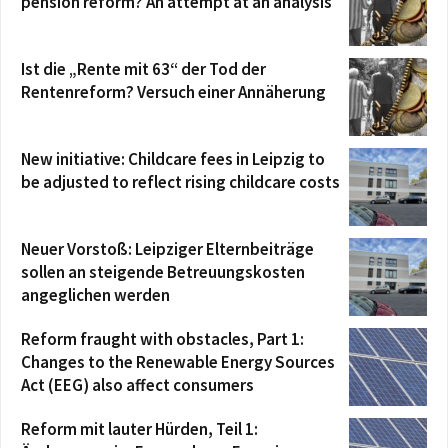
pension reform? An attempt at an analysis
Ist die „Rente mit 63“ der Tod der
Rentenreform? Versuch einer Annäherung
New initiative: Childcare fees in Leipzig to
be adjusted to reflect rising childcare costs
Neuer Vorstoß: Leipziger Elternbeiträge
sollen an steigende Betreuungskosten
angeglichen werden
Reform fraught with obstacles, Part 1:
Changes to the Renewable Energy Sources
Act (EEG) also affect consumers
Reform mit lauter Hürden, Teil 1: