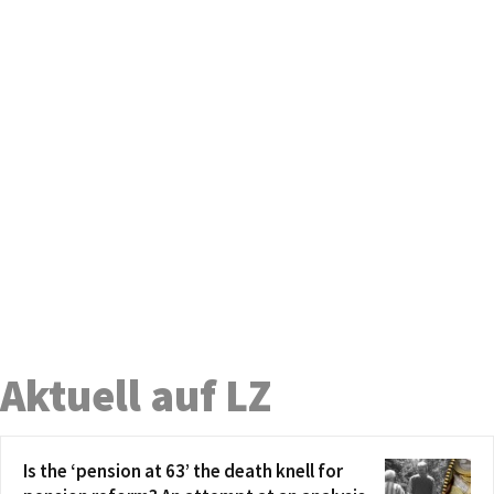
Aktuell auf LZ
Is the ‘pension at 63’ the death knell for