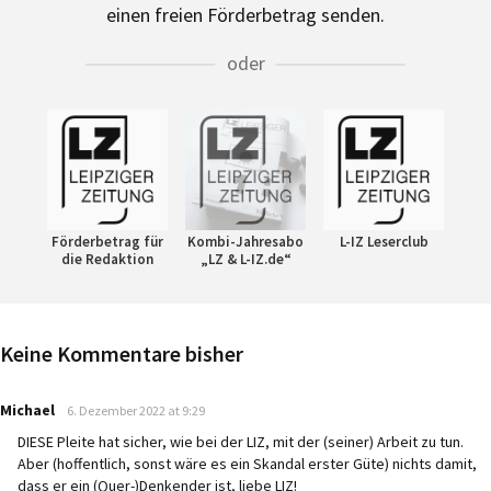
einen freien Förderbetrag senden.
oder
Förderbetrag für
Kombi-Jahresabo
L-IZ Leserclub
die Redaktion
„LZ & L-IZ.de“
Keine Kommentare bisher
says:
Michael
6. Dezember 2022 at 9:29
DIESE Pleite hat sicher, wie bei der LIZ, mit der (seiner) Arbeit zu tun.
Aber (hoffentlich, sonst wäre es ein Skandal erster Güte) nichts damit,
dass er ein (Quer-)Denkender ist, liebe LIZ!