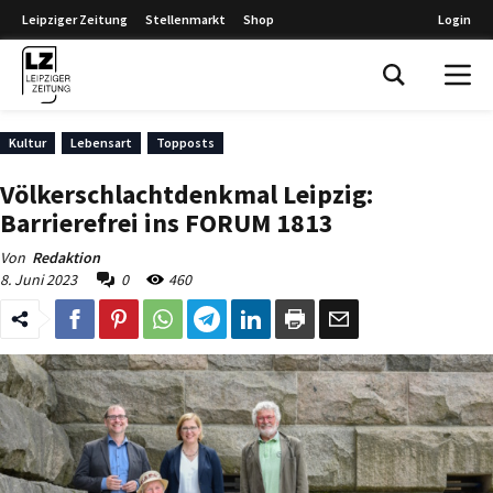
Leipziger Zeitung
Stellenmarkt
Shop
Login
Leipziger Zeitung
Kultur
Lebensart
Topposts
Völkerschlachtdenkmal Leipzig:
Barrierefrei ins FORUM 1813
Von
Redaktion
8. Juni 2023
0
460