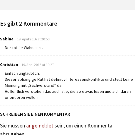
Es gibt 2 Kommentare
says:
Sabine
19. April 2016 at 20:50
Der totale Wahnsinn…
says:
Christian
19. April 2016 at 19:27
Einfach unglaublich.
Dieser abhängige Rat hat definitiv Interessenskonflikte und stellt keine
Meinung mit „Sachverstand“ dar.
Hoffentlich verstehen das auch alle, die so etwas lesen und sich daran
orientieren wollen.
SCHREIBEN SIE EINEN KOMMENTAR
Sie müssen
angemeldet
sein, um einen Kommentar
abzugeben.