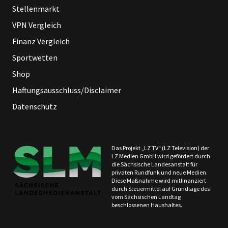
Stellenmarkt
VPN Vergleich
Finanz Vergleich
Sportwetten
Shop
Haftungsausschluss/Disclaimer
Datenschutz
Das Projekt „LZ TV“ (LZ Television) der
LZ Medien GmbH wird gefördert durch
die Sächsische Landesanstalt für
privaten Rundfunk und neue Medien.
Diese Maßnahme wird mitfinanziert
durch Steuermittel auf Grundlage des
vom Sächsischen Landtag
beschlossenen Haushaltes.