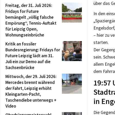
über das G
Freitag, der 31. Juli 2026:
Fridays for Future
In den ein
bemängelt „völlig falsche
„Spaziergän
Empörung“, Tennis-Auftakt
Engelsdorf,
für Leipzig Open,
Wohnungseinbrüche
– hier zu 
starten.
Kritik an fossiler
Bundesregierung: Fridays for
Der Gegenpr
Future Leipzig lädt am 31.
sein. Schw
Juli ein zur Demo auf die
allem Enge
Sachsenbrücke
dem Fahrra
Mittwoch, der 29. Juli 2026:
19:57 
Mercedes brennt während
der Fahrt, Leipzig erhöht
Stadtr
Kleingarten-Pacht,
in Eng
Taschendiebe unterwegs +
Video
Die Gegend