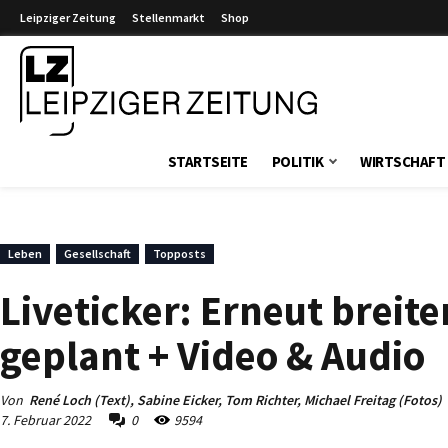
Leipziger Zeitung
Stellenmarkt
Shop
Leipziger Zeitung
STARTSEITE
POLITIK
WIRTSCHAFT
Leben
Gesellschaft
Topposts
Liveticker: Erneut breit
geplant + Video & Audio
Von
René Loch (Text), Sabine Eicker, Tom Richter, Michael Freitag (Fotos)
7. Februar 2022
0
9594