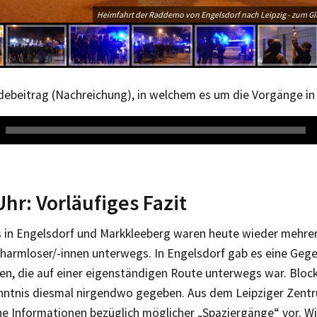
Heimfahrt der Raddemo von Engelsdorf nach Leipzig - zum Glü
debeitrag (Nachreichung), in welchem es um die Vorgänge in
Uhr: Vorläufiges Fazit
 in Engelsdorf und Markkleeberg waren heute wieder mehre
harmloser/-innen unterwegs. In Engelsdorf gab es eine Ge
en, die auf einer eigenständigen Route unterwegs war. Bloc
nntnis diesmal nirgendwo gegeben. Aus dem Leipziger Zentr
ne Informationen bezüglich möglicher „Spaziergänge“ vor. W