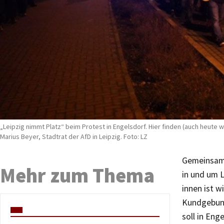
„Leipzig nimmt Platz“ beim Protest in Engelsdorf. Hier finden (auch heute
Marius Beyer, Stadtrat der AfD in Leipzig. Foto: LZ
Gemeinsame
Mehr zum Thema
in und um 
innen ist w
Kundgebung
soll in Eng