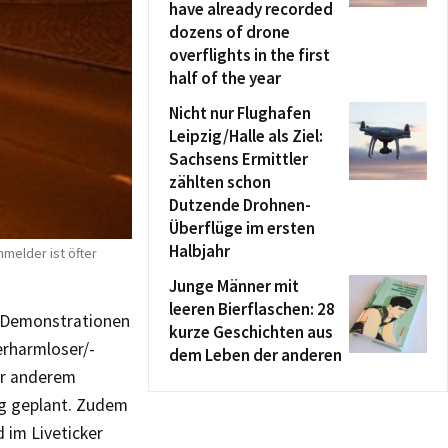
have already recorded
dozens of drone
overflights in the first
half of the year
Nicht nur Flughafen
Leipzig/Halle als Ziel:
Sachsens Ermittler
zählten schon
Dutzende Drohnen-
Überflüge im ersten
Halbjahr
nmelder ist öfter
Junge Männer mit
leeren Bierflaschen: 28
 Demonstrationen
kurze Geschichten aus
erharmloser/-
dem Leben der anderen
ter anderem
rg geplant. Zudem
d im Liveticker