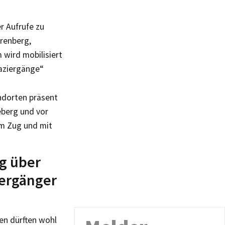
r Aufrufe zu
hrenberg,
 wird mobilisiert
paziergänge“
andorten präsent
eberg und vor
em Zug und mit
ag über
iergänger
en dürften wohl