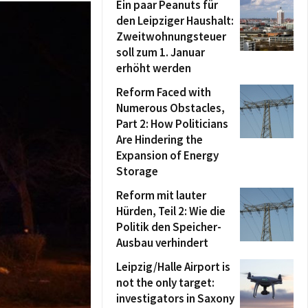
Ein paar Peanuts für
den Leipziger Haushalt:
Zweitwohnungsteuer
soll zum 1. Januar
erhöht werden
Reform Faced with
Numerous Obstacles,
Part 2: How Politicians
Are Hindering the
Expansion of Energy
Storage
Reform mit lauter
Hürden, Teil 2: Wie die
Politik den Speicher-
Ausbau verhindert
Leipzig/Halle Airport is
not the only target:
investigators in Saxony