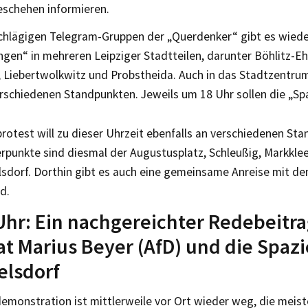
eschehen informieren.
schlägigen Telegram-Gruppen der „Querdenker“ gibt es wiede
gen“ in mehreren Leipziger Stadtteilen, darunter Böhlitz-E
 Liebertwolkwitz und Probstheida. Auch in das Stadtzentrum
verschiedenen Standpunkten. Jeweils um 18 Uhr sollen die „S
otest will zu dieser Uhrzeit ebenfalls an verschiedenen St
erpunkte sind diesmal der Augustusplatz, Schleußig, Markkle
lsdorf. Dorthin gibt es auch eine gemeinsame Anreise mit d
d.
Uhr: Ein nachgereichter Redebeitr
at Marius Beyer (AfD) und die Spaz
elsdorf
emonstration ist mittlerweile vor Ort wieder weg, die meist