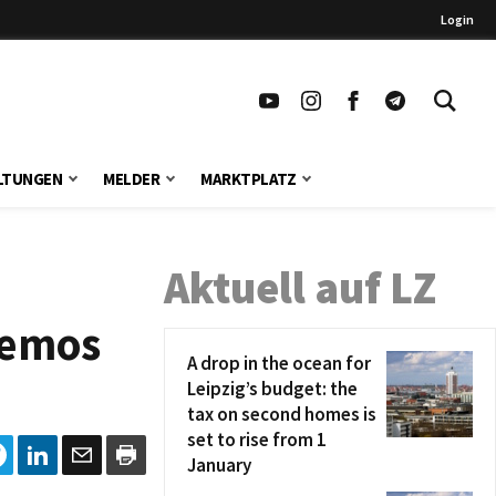
Login
LTUNGEN
MELDER
MARKTPLATZ
Aktuell auf LZ
Demos
A drop in the ocean for
Leipzig’s budget: the
tax on second homes is
set to rise from 1
January