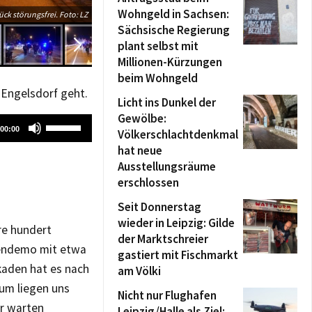
Wohngeld in Sachsen:
Heimfahrt der Radd
ck störungsfrei. Foto: LZ
Sächsische Regierung
plant selbst mit
Millionen-Kürzungen
beim Wohngeld
 Engelsdorf geht.
Licht ins Dunkel der
Gewölbe:
Pfeiltasten
00:00
Völkerschlachtdenkmal
Hoch/Runter
hat neue
benutzen,
Ausstellungsräume
um
erschlossen
die
Lautstärke
Seit Donnerstag
wieder in Leipzig: Gilde
zu
re hundert
der Marktschreier
regeln.
gendemo mit etwa
gastiert mit Fischmarkt
kaden hat es nach
am Völki
um liegen uns
Nicht nur Flughafen
ir warten
Leipzig/Halle als Ziel: