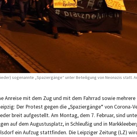
 wieder) sogenannte „Spaziergänge“ unter Beteiligung von Neonazis statt. A
 Anreise mit dem Zug und mit dem Fahrrad sowie mehrere
Leipzig: Der Protest gegen die „Spaziergänge“ von Corona-V
ieder breit aufgestellt. Am Montag, dem 7. Februar, sind un
en auf dem Augustusplatz, in Schleußig und in Markkleebe
elsdorf ein Aufzug stattfinden. Die Leipziger Zeitung (LZ) wir