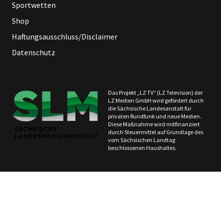
Sportwetten
Shop
Haftungsausschluss/Disclaimer
Datenschutz
Das Projekt „LZ TV“ (LZ Television) der
LZ Medien GmbH wird gefördert durch
die Sächsische Landesanstalt für
privaten Rundfunk und neue Medien.
Diese Maßnahme wird mitfinanziert
durch Steuermittel auf Grundlage des
vom Sächsischen Landtag
beschlossenen Haushaltes.