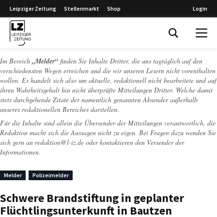
Leipziger Zeitung
Stellenmarkt
Shop
Login
Leipziger Zeitung
Im Bereich
„Melder“
finden Sie Inhalte Dritter, die uns tagtäglich auf den
verschiedensten Wegen erreichen und die wir unseren Lesern nicht vorenthalten
wollen. Es handelt sich also um aktuelle, redaktionell nicht bearbeitete und auf
ihren Wahrheitsgehalt hin nicht überprüfte Mitteilungen Dritter. Welche damit
stets durchgehende Zitate der namentlich genannten Absender außerhalb
unseres redaktionellen Bereiches darstellen.
Für die Inhalte sind allein die Übersender der Mitteilungen verantwortlich, die
Redaktion macht sich die Aussagen nicht zu eigen. Bei Fragen dazu wenden Sie
sich gern an
redaktion@l-iz.de
oder kontaktieren den Versender der
Informationen.
Melder
Polizeimelder
Schwere Brandstiftung in geplanter
Flüchtlingsunterkunft in Bautzen