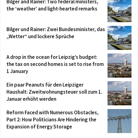
Bilger and Rainer: Two federal ministers,
the ‘weather’ and light-hearted remarks
Bilger und Rainer: Zwei Bundesminister, das
„Wetter“ und lockere Sprüche
A drop in the ocean for Leipzig’s budget:
the tax on second homes is set to rise from
1 January
Ein paar Peanuts für den Leipziger
Haushalt: Zweitwohnungsteuer soll zum 1.
Januar erhöht werden
Reform Faced with Numerous Obstacles,
Part 2: How Politicians Are Hindering the
Expansion of Energy Storage