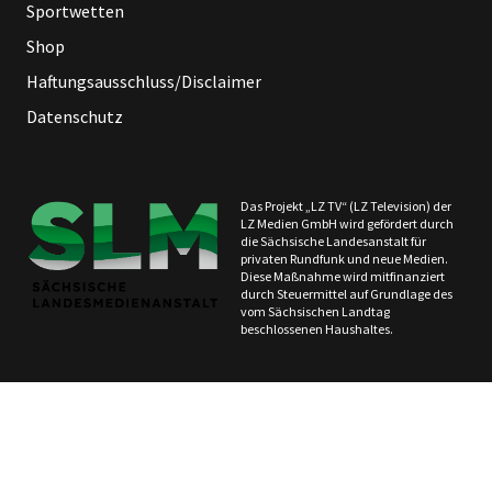
Sportwetten
Shop
Haftungsausschluss/Disclaimer
Datenschutz
Das Projekt „LZ TV“ (LZ Television) der
LZ Medien GmbH wird gefördert durch
die Sächsische Landesanstalt für
privaten Rundfunk und neue Medien.
Diese Maßnahme wird mitfinanziert
durch Steuermittel auf Grundlage des
vom Sächsischen Landtag
beschlossenen Haushaltes.