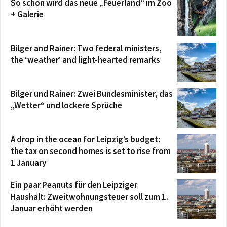
So schön wird das neue „Feuerland“ im Zoo
+ Galerie
Bilger and Rainer: Two federal ministers,
the ‘weather’ and light-hearted remarks
Bilger und Rainer: Zwei Bundesminister, das
„Wetter“ und lockere Sprüche
A drop in the ocean for Leipzig’s budget:
the tax on second homes is set to rise from
1 January
Ein paar Peanuts für den Leipziger
Haushalt: Zweitwohnungsteuer soll zum 1.
Januar erhöht werden