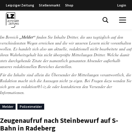
Leipziger Zeitung
Stellenmarkt
Shop
Login
Leipziger Zeitung
Im Bereich
„Melder“
finden Sie Inhalte Dritter, die uns tagtäglich auf den
verschiedensten Wegen erreichen und die wir unseren Lesern nicht vorenthalten
wollen. Es handelt sich also um aktuelle, redaktionell nicht bearbeitete und auf
ihren Wahrheitsgehalt hin nicht überprüfte Mitteilungen Dritter. Welche damit
stets durchgehende Zitate der namentlich genannten Absender außerhalb
unseres redaktionellen Bereiches darstellen.
Für die Inhalte sind allein die Übersender der Mitteilungen verantwortlich, die
Redaktion macht sich die Aussagen nicht zu eigen. Bei Fragen dazu wenden Sie
sich gern an
redaktion@l-iz.de
oder kontaktieren den Versender der
Informationen.
Melder
Polizeimelder
Zeugenaufruf nach Steinbewurf auf S-
Bahn in Radeberg