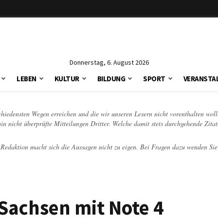
Donnerstag, 6. August 2026
LEBEN
KULTUR
BILDUNG
SPORT
VERANSTA
schiedensten Wegen erreichen und die wir unseren Lesern nicht vorenthalten woll
hin nicht überprüfte Mitteilungen Dritter. Welche damit stets durchgehende Zita
e Redaktion macht sich die Aussagen nicht zu eigen. Bei Fragen dazu wenden Sie
Sachsen mit Note 4