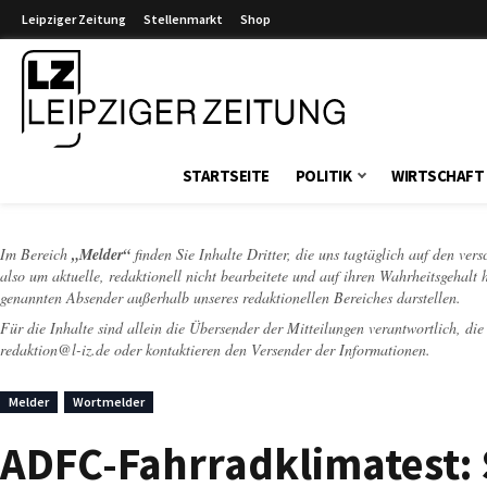
Leipziger Zeitung
Stellenmarkt
Shop
Leipziger Zeitung
STARTSEITE
POLITIK
WIRTSCHAFT
Im Bereich
„Melder“
finden Sie Inhalte Dritter, die uns tagtäglich auf den ver
also um aktuelle, redaktionell nicht bearbeitete und auf ihren Wahrheitsgehalt 
genannten Absender außerhalb unseres redaktionellen Bereiches darstellen.
Für die Inhalte sind allein die Übersender der Mitteilungen verantwortlich, di
redaktion@l-iz.de
oder kontaktieren den Versender der Informationen.
Melder
Wortmelder
ADFC-Fahrradklimatest: 