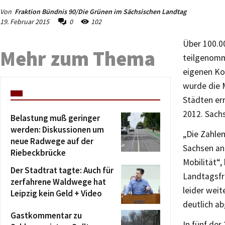
Von
Fraktion Bündnis 90/Die Grünen im Sächsischen Landtag
19. Februar 2015
0
102
Über 100.0
Mehr zum Thema
teilgenomme
eigenen Ko
wurde die 
Städten er
2012. Sachs
Belastung muß geringer
werden: Diskussionen um
„Die Zahle
neue Radwege auf der
Sachsen an
Riebeckbrücke
Mobilität“,
Der Stadtrat tagte: Auch für
Landtagsfra
zerfahrene Waldwege hat
leider weit
Leipzig kein Geld + Video
deutlich a
Gastkommentar zu
In fünf de