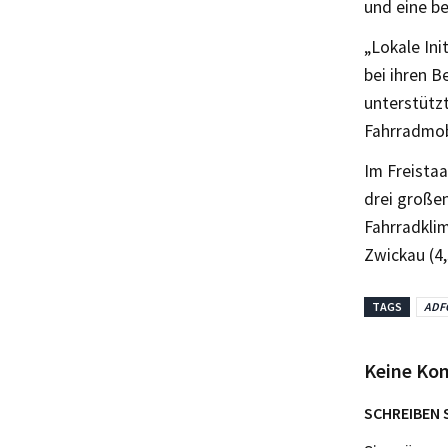
und eine b
„Lokale Ini
bei ihren B
unterstütz
Fahrradmobi
Im Freistaa
drei große
Fahrradklim
Zwickau (4,
TAGS
ADF
Keine Ko
SCHREIBEN 