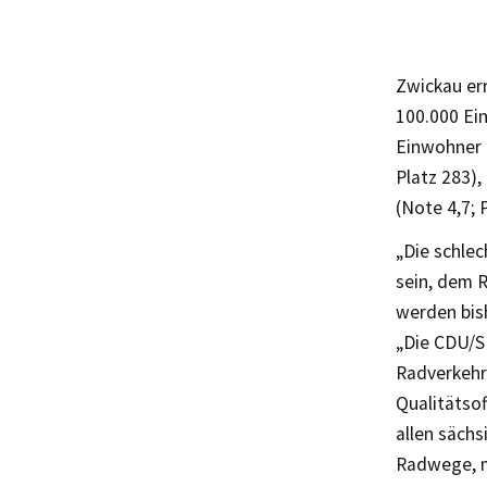
Zwickau err
100.000 Ein
Einwohner 
Platz 283),
(Note 4,7; 
„Die schle
sein, dem 
werden bish
„Die CDU/S
Radverkehrs
Qualitätsof
allen säch
Radwege, m