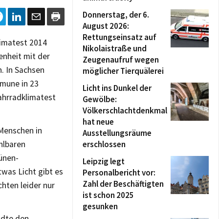
Donnerstag, der 6.
August 2026:
Rettungseinsatz auf
imatest 2014
Nikolaistraße und
enheit mit der
Zeugenaufruf wegen
. In Sachsen
möglicher Tierquälerei
mune in 23
Licht ins Dunkel der
ahrradklimatest
Gewölbe:
Völkerschlachtdenkmal
hat neue
 Menschen in
Ausstellungsräume
hlbaren
erschlossen
rünen-
Leipzig legt
was Licht gibt es
Personalbericht vor:
Zahl der Beschäftigten
hten leider nur
ist schon 2025
gesunken
ädte den