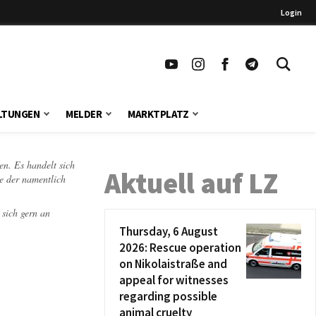
Login
LTUNGEN
MELDER
MARKTPLATZ
en. Es handelt sich
Aktuell auf LZ
te der namentlich
 sich gern an
Thursday, 6 August
2026: Rescue operation
on Nikolaistraße and
appeal for witnesses
regarding possible
animal cruelty