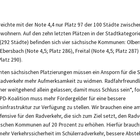
eichte mit der Note 4,4 nur Platz 97 der 100 Städte zwische
wohnern. Auf den zehn letzten Plätzen in der Stadtkategori
(292 Städte) befinden sich vier sächsische Kommunen: Olber
 Ebersbach (Note 4,5; Platz 286), Freital (Note 4,5; Platz 28
Platz 290).
chten sächsischen Platzierungen müssen ein Ansporn für die 
Radverkehr mehr Aufmerksamkeit zu widmen. Radfahrfreun
er weitgehend allein gelassen; damit muss Schluss sein“, fo
PD-Koalition muss mehr Fördergelder für eine bessere
infrastruktur zur Verfügung zu stellen. Wir brauchen eine am
fensive für den Radverkehr, die sich zum Ziel setzt, den Radv
sischen Kommunen auf 20 Prozent zu erhöhen. Hierfür braucht
ehr Verkehrssicherheit im Schülerradverkehr, bessere Abste