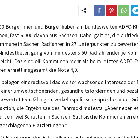
00 Bürgerinnen und Bürger haben am bundesweiten ADFC-Kl
n; fast 6.000 davon aus Sachsen. Dabei galt es, die Zufried
mmune in Sachen Radfahren in 27 Unterpunkten zu bewerten
Mindestbeteiligung von mindestens 50 Radfahrenden je Kom
reicht. Das sind elf Kommunen mehr als beim letzten ADFC-F
en erhielt insgesamt die Note 4,0.
n belegen eindrucksvoll das weiter wachsende Interesse der
 einer umweltschonenden, gesundheitsfördernden und beza
 bewertet Eva Jähnigen, verkehrspolitische Sprecherin der G
ktion, die Ergebnisse des Fahrradklimatests. „Aber neben et
er sehr viel Schatten in Sachsen. Sächsische Kommunen erreic
bgeschlagenen Platzierungen.“
r 27 Kategorien des Fahrradklimatests nehmen sächsische St