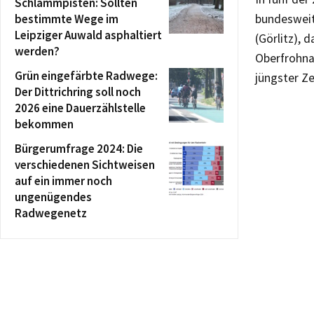
Schlammpisten: Sollten
bestimmte Wege im
bundesweit 
Leipziger Auwald asphaltiert
(Görlitz),
werden?
Oberfrohna
Grün eingefärbte Radwege:
jüngster Ze
Der Dittrichring soll noch
2026 eine Dauerzählstelle
bekommen
Bürgerumfrage 2024: Die
verschiedenen Sichtweisen
auf ein immer noch
ungenügendes
Radwegenetz