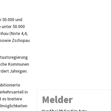
n 50.000 und
e unter 50.000
nhau (Note 4,4;
7) sowie Zschopau
Staatsregierung
dliche Kommunen
rdert Jähnigen.
bitionierte
erkehrsanteil in
Melder
 es breitere
llmöglichkeiten