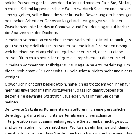
solche Personen gestellt werden dürfen und müssen. Falls Sie, Stefan,
nicht mit Scheuklappen durch die Welt bzw. durch Sachsen und speziell
Leipzig gehen, sollte Ihnen die sehr kritische Bewertung der bisherigen
politischen Arbeit der Genossin Nagel nicht entgangen sein. In der
Zwischenzeit pfeifen das in Connewitz und Dresden sogar laut hörbar
die Spatzen von den Dächern.
In meinen Kommentaren stehen immer Sachverhalte im Mittelpunkt, Es
geht somit speziell nie um Personen. Nehme ich auf Personen Bezug,
welche einer Partei angehören, egal welcher Partei, dann ist diese
Person für mich als neutraler Bürger ein Repräsentant dieser Partei.
In meinen Kommentar ist übrigens Frau Nagel eine Art Überleitung, um
diese Problematik (in Connewitz) zu beleuchten. Nichts mehr und nichts
weniger.
Obwohl ich nicht zart beseidet bin, halte ich es trotzdem von Ihnen für
mehr als unverschämt mir vorzuwerfen, dass ich damit Vorbehalte
gegen eine gewählte Stadträtin „auslebe“, was immer Sie damit
meinen.
Der zweite Satz ihres Kommentares stellt für mich eine persönliche
Beleidigung dar und ist nichts weiter als eine unverschämte
Interpretation von Zusammenhängen, die Sie scheinbar nicht gewollt
sind zu verstehen. Ich bin mit dieser Wortwahl sehr fair, weil ich damit
zum Ausdruck bringe, dass Sie demnach durchaus in der Lage sind, das