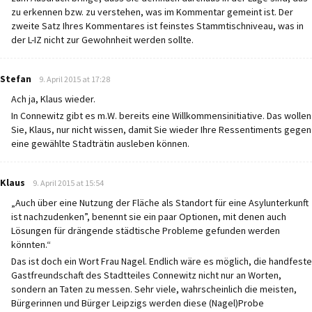
zu erkennen bzw. zu verstehen, was im Kommentar gemeint ist. Der
zweite Satz Ihres Kommentares ist feinstes Stammtischniveau, was in
der L-IZ nicht zur Gewohnheit werden sollte.
says:
Stefan
9. April 2015 at 17:28
Ach ja, Klaus wieder.
In Connewitz gibt es m.W. bereits eine Willkommensinitiative. Das wollen
Sie, Klaus, nur nicht wissen, damit Sie wieder Ihre Ressentiments gegen
eine gewählte Stadträtin ausleben können.
says:
Klaus
9. April 2015 at 15:54
„Auch über eine Nutzung der Fläche als Standort für eine Asylunterkunft
ist nachzudenken”, benennt sie ein paar Optionen, mit denen auch
Lösungen für drängende städtische Probleme gefunden werden
könnten.“
Das ist doch ein Wort Frau Nagel. Endlich wäre es möglich, die handfeste
Gastfreundschaft des Stadtteiles Connewitz nicht nur an Worten,
sondern an Taten zu messen. Sehr viele, wahrscheinlich die meisten,
Bürgerinnen und Bürger Leipzigs werden diese (Nagel)Probe