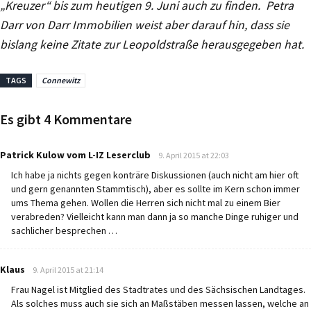
„Kreuzer“ bis zum heutigen 9. Juni auch zu finden. Petra
Darr von Darr Immobilien weist aber darauf hin, dass sie
bislang keine Zitate zur Leopoldstraße herausgegeben hat.
TAGS
Connewitz
Es gibt 4 Kommentare
says:
Patrick Kulow vom L-IZ Leserclub
9. April 2015 at 22:03
Ich habe ja nichts gegen konträre Diskussionen (auch nicht am hier oft
und gern genannten Stammtisch), aber es sollte im Kern schon immer
ums Thema gehen. Wollen die Herren sich nicht mal zu einem Bier
verabreden? Vielleicht kann man dann ja so manche Dinge ruhiger und
sachlicher besprechen …
says:
Klaus
9. April 2015 at 21:14
Frau Nagel ist Mitglied des Stadtrates und des Sächsischen Landtages.
Als solches muss auch sie sich an Maßstäben messen lassen, welche an