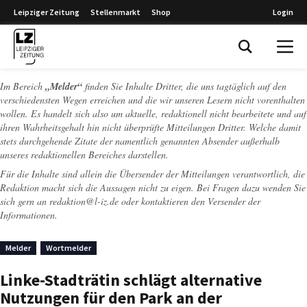
Leipziger Zeitung
Stellenmarkt
Shop
Login
Leipziger Zeitung
Im Bereich
„Melder“
finden Sie Inhalte Dritter, die uns tagtäglich auf den
verschiedensten Wegen erreichen und die wir unseren Lesern nicht vorenthalten
wollen. Es handelt sich also um aktuelle, redaktionell nicht bearbeitete und auf
ihren Wahrheitsgehalt hin nicht überprüfte Mitteilungen Dritter. Welche damit
stets durchgehende Zitate der namentlich genannten Absender außerhalb
unseres redaktionellen Bereiches darstellen.
Für die Inhalte sind allein die Übersender der Mitteilungen verantwortlich, die
Redaktion macht sich die Aussagen nicht zu eigen. Bei Fragen dazu wenden Sie
sich gern an
redaktion@l-iz.de
oder kontaktieren den Versender der
Informationen.
Melder
Wortmelder
Linke-Stadträtin schlägt alternative
Nutzungen für den Park an der