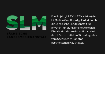
Das Projekt „LZ TV“ (LZ Television) der
LZ Medien GmbH wird gefördert durch
die Sächsische Landesanstalt für
privaten Rundfunk und neue Medien.
Diese Maßnahme wird mitfinanziert
durch Steuermittel auf Grundlage des
vom Sächsischen Landtag
beschlossenen Haushaltes.