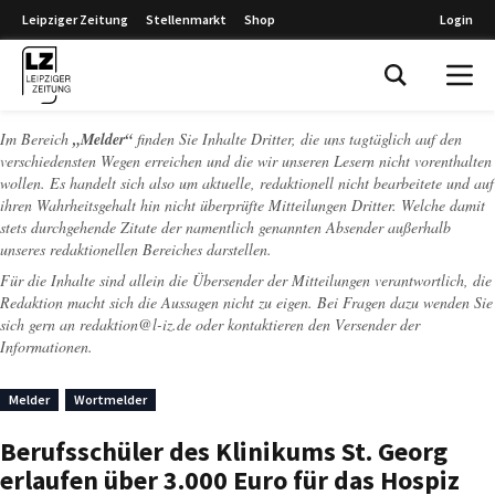
Leipziger Zeitung
Stellenmarkt
Shop
Login
Leipziger Zeitung
Im Bereich
„Melder“
finden Sie Inhalte Dritter, die uns tagtäglich auf den
verschiedensten Wegen erreichen und die wir unseren Lesern nicht vorenthalten
wollen. Es handelt sich also um aktuelle, redaktionell nicht bearbeitete und auf
ihren Wahrheitsgehalt hin nicht überprüfte Mitteilungen Dritter. Welche damit
stets durchgehende Zitate der namentlich genannten Absender außerhalb
unseres redaktionellen Bereiches darstellen.
Für die Inhalte sind allein die Übersender der Mitteilungen verantwortlich, die
Redaktion macht sich die Aussagen nicht zu eigen. Bei Fragen dazu wenden Sie
sich gern an
redaktion@l-iz.de
oder kontaktieren den Versender der
Informationen.
Melder
Wortmelder
Berufsschüler des Klinikums St. Georg
erlaufen über 3.000 Euro für das Hospiz