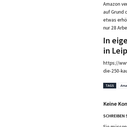
Amazon ver
auf Grund d
etwas erhö
nur 28 Arbe
In eig
in Lei
https://ww
die-250-ka
TAGS
Ama
Keine Ko
SCHREIBEN 
Sie müsse