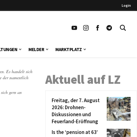
Login
LTUNGEN
MELDER
MARKTPLATZ
en. Es handelt sich
Aktuell auf LZ
te der namentlich
 sich gern an
Freitag, der 7. August
2026: Drohnen-
Diskussionen und
Feuerland-Eröffnung
Is the ‘pension at 63’