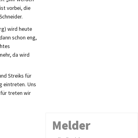
st vorbei, die
Schneider.
g) wird heute
 dann schon eng,
öhtes
mehr, da wird
nd Streiks für
g eintreten. Uns
für treten wir
Melder