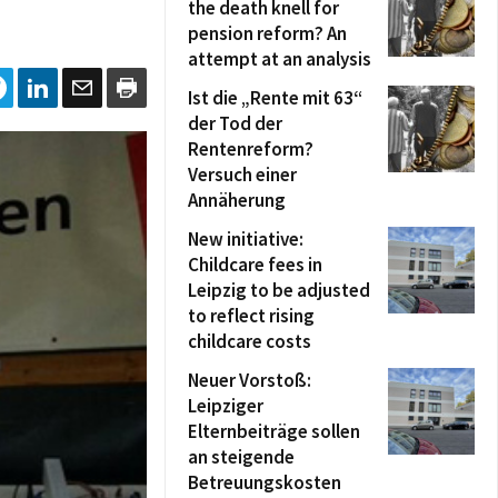
the death knell for
pension reform? An
attempt at an analysis
Ist die „Rente mit 63“
der Tod der
Rentenreform?
Versuch einer
Annäherung
New initiative:
Childcare fees in
Leipzig to be adjusted
to reflect rising
childcare costs
Neuer Vorstoß:
Leipziger
Elternbeiträge sollen
an steigende
Betreuungskosten