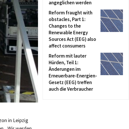
angeglichen werden
Reform fraught with
obstacles, Part 1:
Changes to the
Renewable Energy
Sources Act (EEG) also
affect consumers
Reform mit lauter
Hürden, Teil 1:
Änderungen im
Erneuerbare-Energien-
Gesetz (EEG) treffen
auch die Verbraucher
zon in Leipzig
en. „Wir werden