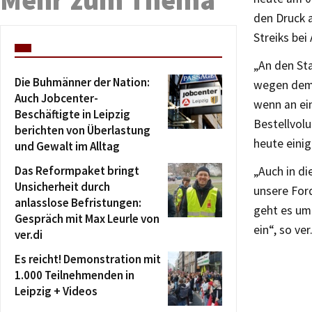
Mehr zum Thema
den Druck a
Streiks bei
„An den St
Die Buhmänner der Nation:
wegen dem 
Auch Jobcenter-
wenn an ei
Beschäftigte in Leipzig
Bestellvol
berichten von Überlastung
heute einig
und Gewalt im Alltag
Das Reformpaket bringt
„Auch in di
Unsicherheit durch
unsere Ford
anlasslose Befristungen:
geht es um 
Gespräch mit Max Leurle von
ein“, so ve
ver.di
Es reicht! Demonstration mit
1.000 Teilnehmenden in
Leipzig + Videos