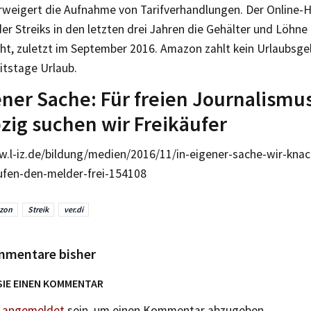
weigert die Aufnahme von Tarifverhandlungen. Der Online-H
er Streiks in den letzten drei Jahren die Gehälter und Löhn
ht, zuletzt im September 2016. Amazon zahlt kein Urlaubsg
itstage Urlaub.
ener Sache: Für freien Journalismu
pzig suchen wir Freikäufer
w.l-iz.de/bildung/medien/2016/11/in-eigener-sache-wir-kn
ufen-den-melder-frei-154108
zon
Streik
ver.di
mmentare bisher
SIE EINEN KOMMENTAR
n
angemeldet
sein, um einen Kommentar abzugeben.