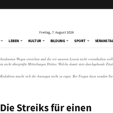
Freitag, 7. August 2026
LEBEN
KULTUR
BILDUNG
SPORT
VERANSTA
schiedensten Wegen erreichen und die wir unseren Lesern nicht vorenthalten woll
hin nicht überprüfte Mitteilungen Dritter. Welche damit stets durchgehende Zita
e Redaktion macht sich die Aussagen nicht zu eigen. Bei Fragen dazu wenden Sie
 Die Streiks für einen