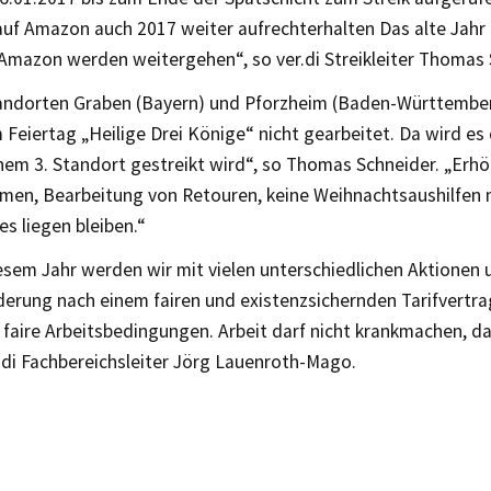
uf Amazon auch 2017 weiter aufrechterhalten Das alte Jahr i
 Amazon werden weitergehen“, so ver.di Streikleiter Thomas 
andorten Graben (Bayern) und Pforzheim (Baden-Württember
Feiertag „Heilige Drei Könige“ nicht gearbeitet. Da wird es
nem 3. Standort gestreikt wird“, so Thomas Schneider. „Erh
umen, Bearbeitung von Retouren, keine Weihnachtsaushilfen 
es liegen bleiben.“
esem Jahr werden wir mit vielen unterschiedlichen Aktionen u
erung nach einem fairen und existenzsichernden Tarifvertra
faire Arbeitsbedingungen. Arbeit darf nicht krankmachen, da
r.di Fachbereichsleiter Jörg Lauenroth-Mago.