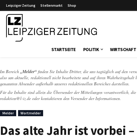
Leipziger Zeitung
Stellenmarkt
Shop
Leipziger Zeitung
STARTSEITE
POLITIK
WIRTSCHAFT
Im Bereich
„Melder“
finden Sie Inhalte Dritter, die uns tagtäglich auf den ver
also um aktuelle, redaktionell nicht bearbeitete und auf ihren Wahrheitsgehalt 
genannten Absender außerhalb unseres redaktionellen Bereiches darstellen.
Für die Inhalte sind allein die Übersender der Mitteilungen verantwortlich, di
redaktion@l-iz.de
oder kontaktieren den Versender der Informationen.
Melder
Wortmelder
Das alte Jahr ist vorbei –