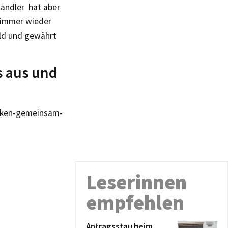
ändler hat aber
e immer wieder
eld und gewährt
s aus und
acken-gemeinsam-
Leserinnen
empfehlen
Antragsstau beim