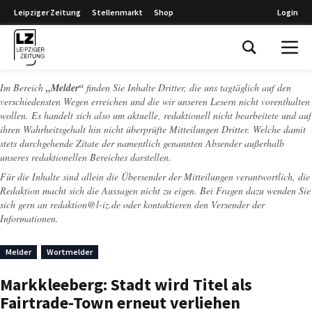
Leipziger Zeitung
Stellenmarkt
Shop
Login
Leipziger Zeitung
Im Bereich
„Melder“
finden Sie Inhalte Dritter, die uns tagtäglich auf den
verschiedensten Wegen erreichen und die wir unseren Lesern nicht vorenthalten
wollen. Es handelt sich also um aktuelle, redaktionell nicht bearbeitete und auf
ihren Wahrheitsgehalt hin nicht überprüfte Mitteilungen Dritter. Welche damit
stets durchgehende Zitate der namentlich genannten Absender außerhalb
unseres redaktionellen Bereiches darstellen.
Für die Inhalte sind allein die Übersender der Mitteilungen verantwortlich, die
Redaktion macht sich die Aussagen nicht zu eigen. Bei Fragen dazu wenden Sie
sich gern an
redaktion@l-iz.de
oder kontaktieren den Versender der
Informationen.
Melder
Wortmelder
Markkleeberg: Stadt wird Titel als
Fairtrade-Town erneut verliehen