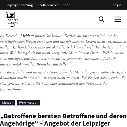
Leipziger Zeitung
Stellenmarkt
Shop
Login
Leipziger Zeitung
Im Bereich
„Melder“
finden Sie Inhalte Dritter, die uns tagtäglich auf den
verschiedensten Wegen erreichen und die wir unseren Lesern nicht vorenthalten
wollen. Es handelt sich also um aktuelle, redaktionell nicht bearbeitete und auf
ihren Wahrheitsgehalt hin nicht überprüfte Mitteilungen Dritter. Welche damit
stets durchgehende Zitate der namentlich genannten Absender außerhalb
unseres redaktionellen Bereiches darstellen.
Für die Inhalte sind allein die Übersender der Mitteilungen verantwortlich, die
Redaktion macht sich die Aussagen nicht zu eigen. Bei Fragen dazu wenden Sie
sich gern an
redaktion@l-iz.de
oder kontaktieren den Versender der
Informationen.
Melder
Wortmelder
„Betroffene beraten Betroffene und deren
Angehörige“ – Angebot der Leipziger