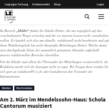
Leipziger Zeitung
Stellenmarkt
Shop
Login
Leipziger Zeitung
Im Bereich
„Melder“
finden Sie Inhalte Dritter, die uns tagtäglich auf den
verschiedensten Wegen erreichen und die wir unseren Lesern nicht vorenthalten
wollen. Es handelt sich also um aktuelle, redaktionell nicht bearbeitete und auf
ihren Wahrheitsgehalt hin nicht überprüfte Mitteilungen Dritter. Welche damit
stets durchgehende Zitate der namentlich genannten Absender außerhalb
unseres redaktionellen Bereiches darstellen.
Für die Inhalte sind allein die Übersender der Mitteilungen verantwortlich, die
Redaktion macht sich die Aussagen nicht zu eigen. Bei Fragen dazu wenden Sie
sich gern an
redaktion@l-iz.de
oder kontaktieren den Versender der
Informationen.
Melder
Wortmelder
Am 2. März im Mendelssohn-Haus: Schola
Cantorum musiziert