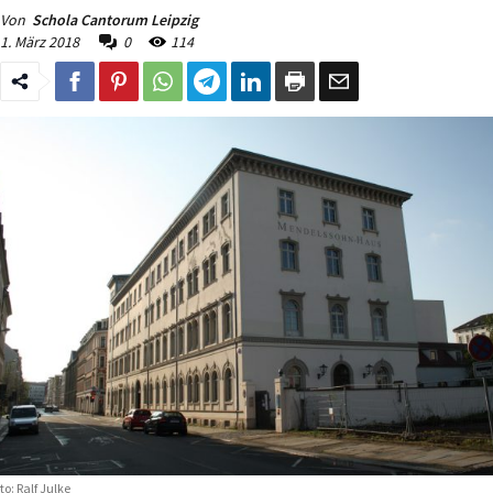
Von
Schola Cantorum Leipzig
1. März 2018
0
114
to: Ralf Julke