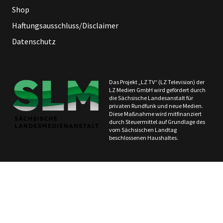
Shop
Haftungsausschluss/Disclaimer
Datenschutz
Das Projekt „LZ TV“ (LZ Television) der
LZ Medien GmbH wird gefördert durch
die Sächsische Landesanstalt für
privaten Rundfunk und neue Medien.
Diese Maßnahme wird mitfinanziert
durch Steuermittel auf Grundlage des
vom Sächsischen Landtag
beschlossenen Haushaltes.