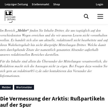
Leipziger Zeitung
Stellenmarkt
Shop
Login
Leipziger Zeitung
Im Bereich
„Melder“
finden Sie Inhalte Dritter, die uns tagtäglich auf den
verschiedensten Wegen erreichen und die wir unseren Lesern nicht vorenthalten
wollen. Es handelt sich also um aktuelle, redaktionell nicht bearbeitete und auf
ihren Wahrheitsgehalt hin nicht überprüfte Mitteilungen Dritter. Welche damit
stets durchgehende Zitate der namentlich genannten Absender außerhalb
unseres redaktionellen Bereiches darstellen.
Für die Inhalte sind allein die Übersender der Mitteilungen verantwortlich, die
Redaktion macht sich die Aussagen nicht zu eigen. Bei Fragen dazu wenden Sie
sich gern an
redaktion@l-iz.de
oder kontaktieren den Versender der
Informationen.
Melder
Wortmelder
Die Vermessung der Arktis: Rußpartikeln
auf der Spur