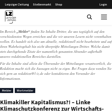
Leipziger Zeitung
Stellenmarkt
Shop
Login
Leipziger Zeitung
Im Bereich
„Melder“
finden Sie Inhalte Dritter, die uns tagtäglich auf den
verschiedensten Wegen erreichen und die wir unseren Lesern nicht vorenthalten
wollen. Es handelt sich also um aktuelle, redaktionell nicht bearbeitete und auf
ihren Wahrheitsgehalt hin nicht überprüfte Mitteilungen Dritter. Welche damit
stets durchgehende Zitate der namentlich genannten Absender außerhalb
unseres redaktionellen Bereiches darstellen.
Für die Inhalte sind allein die Übersender der Mitteilungen verantwortlich, die
Redaktion macht sich die Aussagen nicht zu eigen. Bei Fragen dazu wenden Sie
sich gern an
redaktion@l-iz.de
oder kontaktieren den Versender der
Informationen.
Melder
Wortmelder
Klimakiller Kapitalismus?! – Linke
Klimaschutzkonferenz zur Wirtschafts-