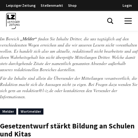
Leipziger Zeitung
Stellenmarkt
Shop
Login
Leipziger Zeitung
Im Bereich
„Melder“
finden Sie Inhalte Dritter, die uns tagtäglich auf den
verschiedensten Wegen erreichen und die wir unseren Lesern nicht vorenthalten
wollen. Es handelt sich also um aktuelle, redaktionell nicht bearbeitete und auf
ihren Wahrheitsgehalt hin nicht überprüfte Mitteilungen Dritter. Welche damit
stets durchgehende Zitate der namentlich genannten Absender außerhalb
unseres redaktionellen Bereiches darstellen.
Für die Inhalte sind allein die Übersender der Mitteilungen verantwortlich, die
Redaktion macht sich die Aussagen nicht zu eigen. Bei Fragen dazu wenden Sie
sich gern an
redaktion@l-iz.de
oder kontaktieren den Versender der
Informationen.
Melder
Wortmelder
Gesetzentwurf stärkt Bildung an Schulen
und Kitas