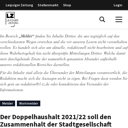
Leipziger Zeitung
Stellenmarkt
Shop
Login
Leipziger Zeitung
Im Bereich
„Melder“
finden Sie Inhalte Dritter, die uns tagtäglich auf den
verschiedensten Wegen erreichen und die wir unseren Lesern nicht vorenthalten
wollen. Es handelt sich also um aktuelle, redaktionell nicht bearbeitete und auf
ihren Wahrheitsgehalt hin nicht überprüfte Mitteilungen Dritter. Welche damit
stets durchgehende Zitate der namentlich genannten Absender außerhalb
unseres redaktionellen Bereiches darstellen.
Für die Inhalte sind allein die Übersender der Mitteilungen verantwortlich, die
Redaktion macht sich die Aussagen nicht zu eigen. Bei Fragen dazu wenden Sie
sich gern an
redaktion@l-iz.de
oder kontaktieren den Versender der
Informationen.
Melder
Wortmelder
Der Doppelhaushalt 2021/22 soll den
Zusammenhalt der Stadtgesellschaft