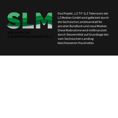
Das Projekt „LZ TV“ (LZ Television) der
LZ Medien GmbH wird gefördert durch
die Sächsische Landesanstalt für
privaten Rundfunk und neue Medien.
Diese Maßnahme wird mitfinanziert
durch Steuermittel auf Grundlage des
vom Sächsischen Landtag
beschlossenen Haushaltes.