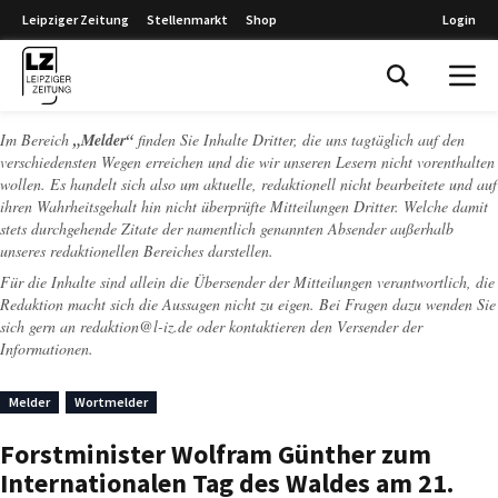
Leipziger Zeitung
Stellenmarkt
Shop
Login
Leipziger Zeitung
Im Bereich
„Melder“
finden Sie Inhalte Dritter, die uns tagtäglich auf den
verschiedensten Wegen erreichen und die wir unseren Lesern nicht vorenthalten
wollen. Es handelt sich also um aktuelle, redaktionell nicht bearbeitete und auf
ihren Wahrheitsgehalt hin nicht überprüfte Mitteilungen Dritter. Welche damit
stets durchgehende Zitate der namentlich genannten Absender außerhalb
unseres redaktionellen Bereiches darstellen.
Für die Inhalte sind allein die Übersender der Mitteilungen verantwortlich, die
Redaktion macht sich die Aussagen nicht zu eigen. Bei Fragen dazu wenden Sie
sich gern an
redaktion@l-iz.de
oder kontaktieren den Versender der
Informationen.
Melder
Wortmelder
Forstminister Wolfram Günther zum
Internationalen Tag des Waldes am 21.