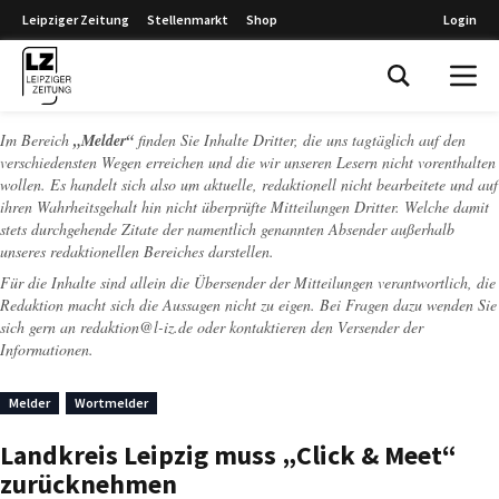
Leipziger Zeitung
Stellenmarkt
Shop
Login
Leipziger Zeitung
Im Bereich
„Melder“
finden Sie Inhalte Dritter, die uns tagtäglich auf den
verschiedensten Wegen erreichen und die wir unseren Lesern nicht vorenthalten
wollen. Es handelt sich also um aktuelle, redaktionell nicht bearbeitete und auf
ihren Wahrheitsgehalt hin nicht überprüfte Mitteilungen Dritter. Welche damit
stets durchgehende Zitate der namentlich genannten Absender außerhalb
unseres redaktionellen Bereiches darstellen.
Für die Inhalte sind allein die Übersender der Mitteilungen verantwortlich, die
Redaktion macht sich die Aussagen nicht zu eigen. Bei Fragen dazu wenden Sie
sich gern an
redaktion@l-iz.de
oder kontaktieren den Versender der
Informationen.
Melder
Wortmelder
Landkreis Leipzig muss „Click & Meet“
zurücknehmen