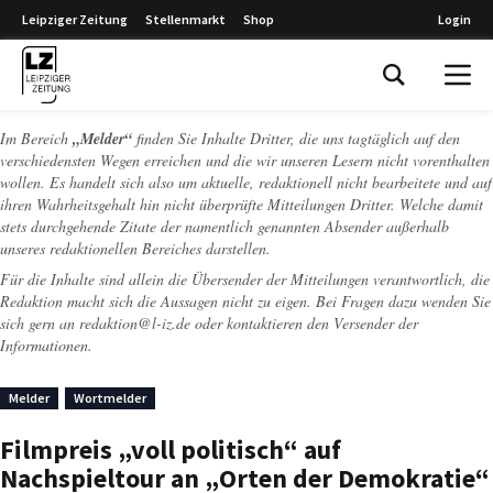
Leipziger Zeitung
Stellenmarkt
Shop
Login
Leipziger Zeitung
Im Bereich
„Melder“
finden Sie Inhalte Dritter, die uns tagtäglich auf den
verschiedensten Wegen erreichen und die wir unseren Lesern nicht vorenthalten
wollen. Es handelt sich also um aktuelle, redaktionell nicht bearbeitete und auf
ihren Wahrheitsgehalt hin nicht überprüfte Mitteilungen Dritter. Welche damit
stets durchgehende Zitate der namentlich genannten Absender außerhalb
unseres redaktionellen Bereiches darstellen.
Für die Inhalte sind allein die Übersender der Mitteilungen verantwortlich, die
Redaktion macht sich die Aussagen nicht zu eigen. Bei Fragen dazu wenden Sie
sich gern an
redaktion@l-iz.de
oder kontaktieren den Versender der
Informationen.
Melder
Wortmelder
Filmpreis „voll politisch“ auf
Nachspieltour an „Orten der Demokratie“