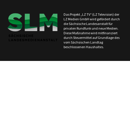
Das Projekt „LZ TV“ (LZ Television) der
LZ Medien GmbH wird gefördert durch
die Sächsische Landesanstalt für
privaten Rundfunk und neue Medien.
Diese Maßnahme wird mitfinanziert
durch Steuermittel auf Grundlage des
vom Sächsischen Landtag
beschlossenen Haushaltes.