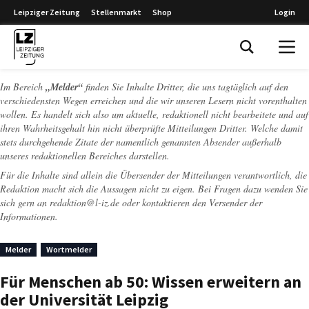
Leipziger Zeitung
Stellenmarkt
Shop
Login
Leipziger Zeitung
Im Bereich
„Melder“
finden Sie Inhalte Dritter, die uns tagtäglich auf den
verschiedensten Wegen erreichen und die wir unseren Lesern nicht vorenthalten
wollen. Es handelt sich also um aktuelle, redaktionell nicht bearbeitete und auf
ihren Wahrheitsgehalt hin nicht überprüfte Mitteilungen Dritter. Welche damit
stets durchgehende Zitate der namentlich genannten Absender außerhalb
unseres redaktionellen Bereiches darstellen.
Für die Inhalte sind allein die Übersender der Mitteilungen verantwortlich, die
Redaktion macht sich die Aussagen nicht zu eigen. Bei Fragen dazu wenden Sie
sich gern an
redaktion@l-iz.de
oder kontaktieren den Versender der
Informationen.
Melder
Wortmelder
Für Menschen ab 50: Wissen erweitern an
der Universität Leipzig