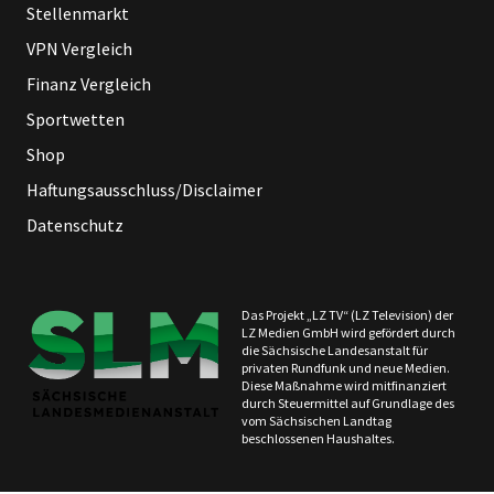
Stellenmarkt
VPN Vergleich
Finanz Vergleich
Sportwetten
Shop
Haftungsausschluss/Disclaimer
Datenschutz
Das Projekt „LZ TV“ (LZ Television) der
LZ Medien GmbH wird gefördert durch
die Sächsische Landesanstalt für
privaten Rundfunk und neue Medien.
Diese Maßnahme wird mitfinanziert
durch Steuermittel auf Grundlage des
vom Sächsischen Landtag
beschlossenen Haushaltes.