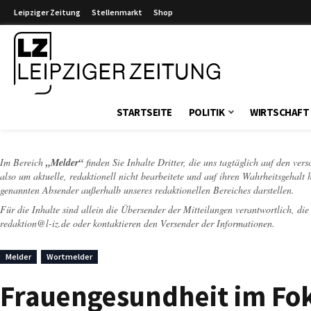
Leipziger Zeitung
Stellenmarkt
Shop
Leipziger Zeitung
STARTSEITE
POLITIK
WIRTSCHAFT
Im Bereich
„Melder“
finden Sie Inhalte Dritter, die uns tagtäglich auf den ver
also um aktuelle, redaktionell nicht bearbeitete und auf ihren Wahrheitsgehalt 
genannten Absender außerhalb unseres redaktionellen Bereiches darstellen.
Für die Inhalte sind allein die Übersender der Mitteilungen verantwortlich, di
redaktion@l-iz.de
oder kontaktieren den Versender der Informationen.
Melder
Wortmelder
Frauengesundheit im Fok