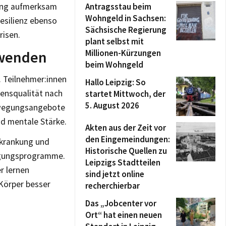
kung aufmerksam
Antragsstau beim
Wohngeld in Sachsen:
esilienz ebenso
Sächsische Regierung
risen.
plant selbst mit
nwenden
Millionen-Kürzungen
beim Wohngeld
 Teilnehmer:innen
Hallo Leipzig: So
bensqualität nach
startet Mittwoch, der
5. August 2026
ewegungsangebote
nd mentale Stärke.
Akten aus der Zeit vor
den Eingemeindungen:
rkrankung und
Historische Quellen zu
wegungsprogramme.
Leipzigs Stadtteilen
r lernen
sind jetzt online
 Körper besser
recherchierbar
Das „Jobcenter vor
Ort“ hat einen neuen