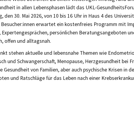
ndheit in allen Lebensphasen lädt das UKL-GesundheitsFor
, den 30. Mai 2026, von 10 bis 16 Uhr in Haus 4 des Universi
. Besucher:innen erwartet ein kostenfreies Programm mit Im
 Expertengesprächen, persönlichen Beratungsangeboten un
h, offen und alltagsnah.
unkt stehen aktuelle und lebensnahe Themen wie Endometrio
ch und Schwangerschaft, Menopause, Herzgesundheit bei Fra
 Gesundheit von Familien, aber auch psychische Krisen in de
oten und Ratschläge für das Leben nach einer Krebserkranku