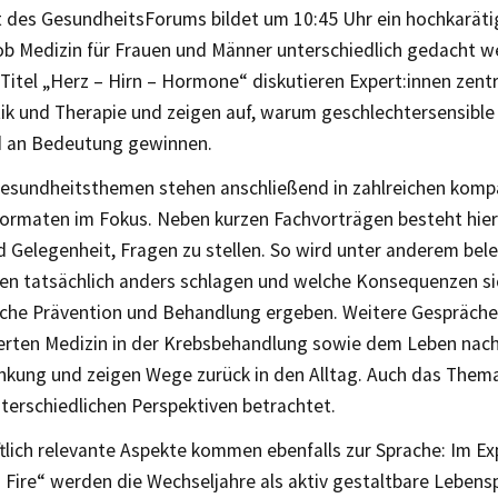
t des GesundheitsForums bildet um 10:45 Uhr ein hochkaräti
 ob Medizin für Frauen und Männer unterschiedlich gedacht 
Titel „Herz – Hirn – Hormone“ diskutieren Expert:innen zent
tik und Therapie und zeigen auf, warum geschlechtersensible
 an Bedeutung gewinnen.
esundheitsthemen stehen anschließend in zahlreichen komp
ormaten im Fokus. Neben kurzen Fachvorträgen besteht hier
 Gelegenheit, Fragen zu stellen. So wird unter anderem bele
en tatsächlich anders schlagen und welche Konsequenzen sic
sche Prävention und Behandlung ergeben. Weitere Gespräche
ierten Medizin in der Krebsbehandlung sowie dem Leben nach
nkung und zeigen Wege zurück in den Alltag. Auch das The
terschiedlichen Perspektiven betrachtet.
ftlich relevante Aspekte kommen ebenfalls zur Sprache: Im E
Fire“ werden die Wechseljahre als aktiv gestaltbare Lebens