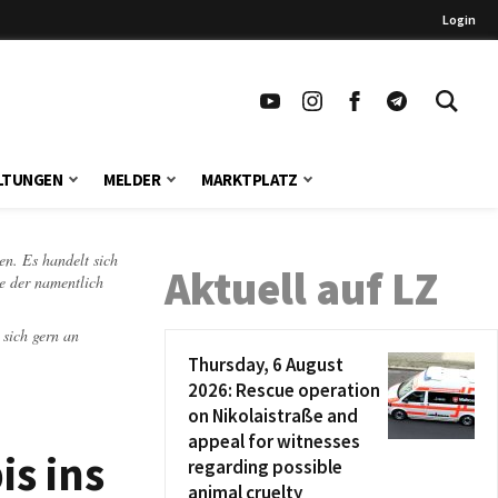
Login
LTUNGEN
MELDER
MARKTPLATZ
en. Es handelt sich
Aktuell auf LZ
te der namentlich
 sich gern an
Thursday, 6 August
2026: Rescue operation
on Nikolaistraße and
appeal for witnesses
is ins
regarding possible
animal cruelty