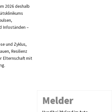
um 2026 deshalb
tätsklinikums
pulsen,
d Infoständen –
se und Zyklus,
uen, Resilienz
r Elternschaft mit
ng.
Melder