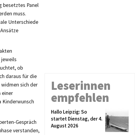
g besetztes Panel
werden muss.
rale Unterschiede
 Ansätze
akten
 jeweils
uchtet, ob
h daraus für die
Leserinnen
 widmen sich der
 einer
empfehlen
ma Kinderwunsch
Hallo Leipzig: So
startet Dienstag, der 4.
xperten-Gespräch
August 2026
phase verstanden,