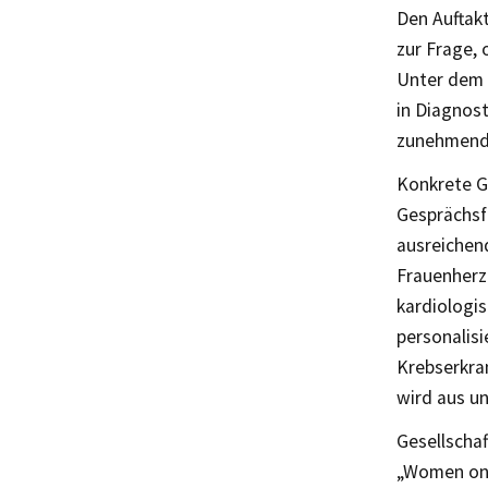
Den Auftak
zur Frage,
Unter dem 
in Diagnos
zunehmend
Konkrete G
Gesprächsf
ausreichend
Frauenherz
kardiologi
personalis
Krebserkra
wird aus un
Gesellscha
„Women on 