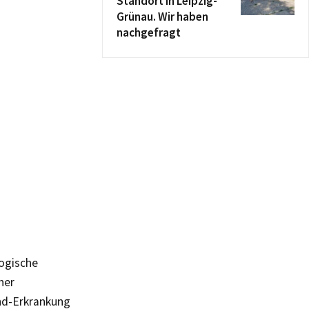
Standort in Leipzig-
Grünau. Wir haben
nachgefragt
logische
ner
and-Erkrankung