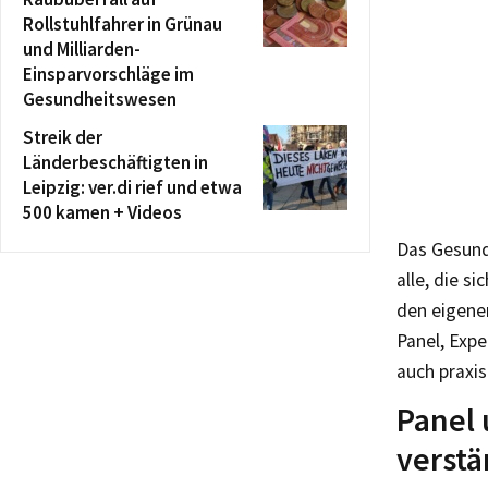
Rollstuhlfahrer in Grünau
und Milliarden-
Einsparvorschläge im
Gesundheitswesen
Streik der
Länderbeschäftigten in
Leipzig: ver.di rief und etwa
500 kamen + Videos
Das Gesund
alle, die s
den eigene
Panel, Exp
auch praxis
Panel 
verstä