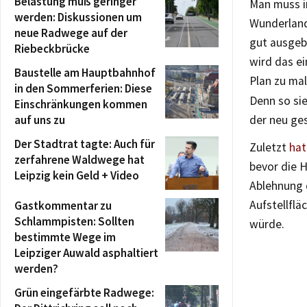
Belastung muß geringer
Man muss i
werden: Diskussionen um
Wunderland
neue Radwege auf der
gut ausgeb
Riebeckbrücke
wird das ei
Baustelle am Hauptbahnhof
Plan zu mal
in den Sommerferien: Diese
Denn so sie
Einschränkungen kommen
auf uns zu
der neu ges
Der Stadtrat tagte: Auch für
Zuletzt
hat
zerfahrene Waldwege hat
bevor die 
Leipzig kein Geld + Video
Ablehnung 
Aufstellflä
Gastkommentar zu
Schlammpisten: Sollten
würde.
bestimmte Wege im
Leipziger Auwald asphaltiert
werden?
Grün eingefärbte Radwege: