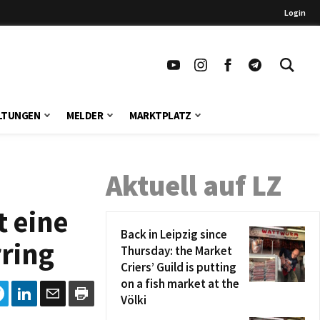
Login
LTUNGEN
MELDER
MARKTPLATZ
Aktuell auf LZ
t eine
Back in Leipzig since
rring
Thursday: the Market
Criers’ Guild is putting
on a fish market at the
Völki