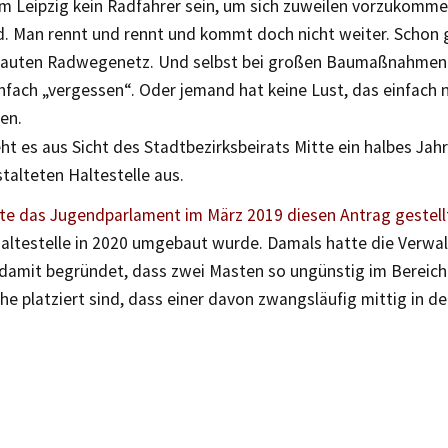
m Leipzig kein Radfahrer sein, um sich zuweilen vorzukommen
. Man rennt und rennt und kommt doch nicht weiter. Schon g
auten Radwegenetz. Und selbst bei großen Baumaßnahmen 
nfach „vergessen“. Oder jemand hat keine Lust, das einfach 
en.
ht es aus Sicht des Stadtbezirksbeirats Mitte ein halbes Jah
talteten Haltestelle aus.
te das Jugendparlament im März 2019 diesen Antrag gestellt
Haltestelle in 2020 umgebaut wurde. Damals hatte die Verwa
damit begründet, dass zwei Masten so ungünstig im Bereich
che platziert sind, dass einer davon zwangsläufig mittig in d