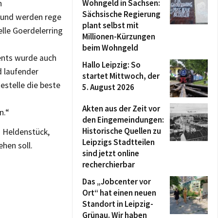
Wohngeld in Sachsen:
n
Sächsische Regierung
 und werden rege
plant selbst mit
elle Goerdelerring
Millionen-Kürzungen
beim Wohngeld
nts wurde auch
Hallo Leipzig: So
d laufender
startet Mittwoch, der
estelle die beste
5. August 2026
Akten aus der Zeit vor
n.“
den Eingemeindungen:
Historische Quellen zu
n Heldenstück,
Leipzigs Stadtteilen
hen soll.
sind jetzt online
recherchierbar
Das „Jobcenter vor
Ort“ hat einen neuen
Standort in Leipzig-
Grünau. Wir haben