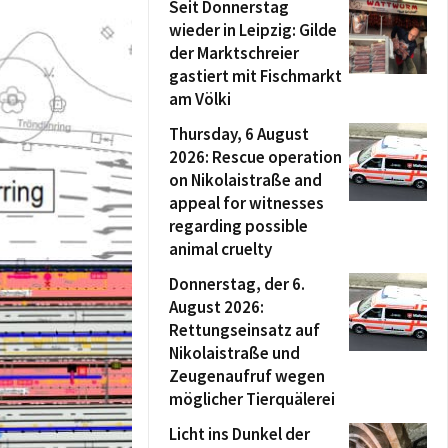
Seit Donnerstag
wieder in Leipzig: Gilde
der Marktschreier
gastiert mit Fischmarkt
am Völki
Thursday, 6 August
2026: Rescue operation
on Nikolaistraße and
appeal for witnesses
regarding possible
animal cruelty
Donnerstag, der 6.
August 2026:
Rettungseinsatz auf
Nikolaistraße und
Zeugenaufruf wegen
möglicher Tierquälerei
Licht ins Dunkel der