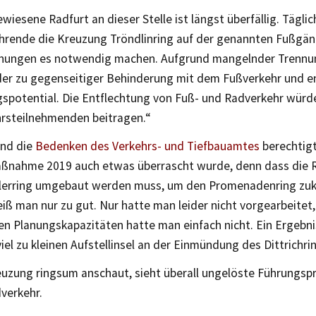
wiesene Radfurt an dieser Stelle ist längst überfällig. Tägli
ahrende die Kreuzung Tröndlinring auf der genannten Fußgäng
hungen es notwendig machen. Aufgrund mangelnder Trenn
er zu gegenseitiger Behinderung mit dem Fußverkehr und 
spotential. Die Entflechtung von Fuß- und Radverkehr würde
ehrsteilnehmenden beitragen.“
ind die
Bedenken des Verkehrs- und Tiefbauamtes
berechtigt
nahme 2019 auch etwas überrascht wurde, denn dass die 
erring umgebaut werden muss, um den Promenadenring zuku
ß man nur zu gut. Nur hatte man leider nicht vorgearbeitet,
 Planungskapazitäten hatte man einfach nicht. Ein Ergebnis
viel zu kleinen Aufstellinsel an der Einmündung des Dittrichri
euzung ringsum anschaut, sieht überall ungelöste Führungs
verkehr.