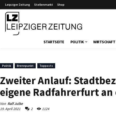
Leipziger Zeitung
Stellenmarkt
Shop
Leipziger Zeitung
STARTSEITE
POLITIK
WIRTSCHAFT
Politik
Brennpunkt
Topposts
Zweiter Anlauf: Stadtbez
eigene Radfahrerfurt an 
Von
Ralf Julke
19. April 2021
2
1124