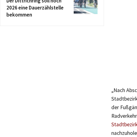
Der Dittrichring soll noch
2026 eine Dauerzählstelle
bekommen
„Nach Absc
Stadtbezirk
der Fußgäng
Radverkehr 
Stadtbezirk
nachzuhole