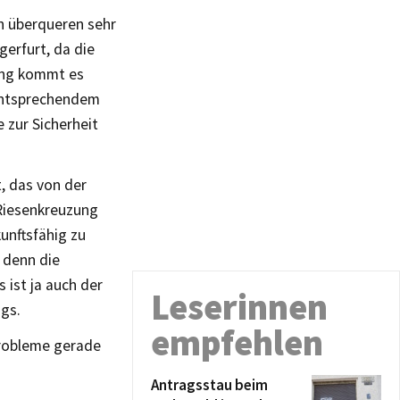
ch überqueren sehr
erfurt, da die
ung kommt es
entsprechendem
 zur Sicherheit
, das von der
Riesenkreuzung
nftsfähig zu
 denn die
 ist ja auch der
Leserinnen
ngs.
empfehlen
probleme gerade
Antragsstau beim