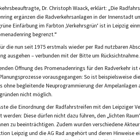
ehrsbeauftragte, Dr. Christoph Waack, erklärt: „Die Radfahr
ring ergänzen die Radverkehrsanlagen in der Innenstadt u
grüne Einfärbung im Farbton ‚Verkehrsgrün‘ ist in Leipzig einm
omenadenring begrenzt.“
für die nun seit 1975 erstmals wieder per Rad nutzbaren Absc
ung ausgehen – verbunden mit der Bitte um Rücksichtnahme.
enden Öffnung des Promenadenrings für den Radverkehr ist e
Planungsprozesse vorausgegangen: So ist beispielsweise die
s ohne begleitende Neuprogrammierung der Ampelanlagen 
gründen nicht möglich.
te die Einordnung der Radfahrstreifen mit den Leipziger V
 werden: Diese dürfen nicht dazu führen, den „lichten Raum
nen zu beeinträchtigen. Zudem wurden verschiedene Akteur
ktion Leipzig und die AG Rad angehört und deren Hinweise e