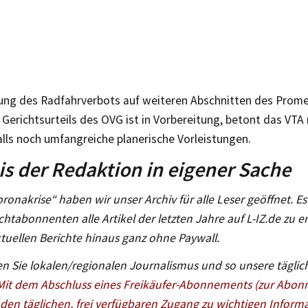
ung des Radfahrverbots auf weiteren Abschnitten des Prom
 Gerichtsurteils des OVG ist in Vorbereitung, betont das VTA
lls noch umfangreiche planerische Vorleistungen.
s der Redaktion in eigener Sache
oronakrise“ haben wir unser Archiv für alle Leser geöffnet. Es 
chtabonnenten alle Artikel der letzten Jahre auf L-IZ.de zu 
tuellen Berichte hinaus ganz ohne Paywall.
n Sie lokalen/regionalen Journalismus und so unsere täglich
Mit dem Abschluss eines Freikäufer-Abonnements (zur Abon
 den täglichen, frei verfügbaren Zugang zu wichtigen Informa