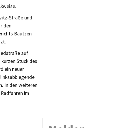
ckweise.
witz-Straße und
ür den
erichts Bautzen
zt.
hedstraße auf
m kurzen Stück des
d ein neuer
 linksabbiegende
. In den weiteren
s Radfahren im