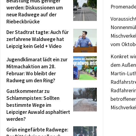
Belastung muß geringer
Promenaden
werden: Diskussionen um
neue Radwege auf der
Voraussicht
Riebeckbrücke
Nonnenmühl
Der Stadtrat tagte: Auch für
Mischverke
zerfahrene Waldwege hat
vom Oktobe
Leipzig kein Geld + Video
Konkret wi
Jugendklimarat lädt ein zur
dem Außenri
Mitmachaktion am 28.
Februar: Wo bleibt der
Martin-Lut
Radweg um den Ring?
Radfahrstr
Radfahreri
Gastkommentar zu
Schlammpisten: Sollten
betroffene
bestimmte Wege im
Mischverke
Leipziger Auwald asphaltiert
werden?
Grün eingefärbte Radwege: