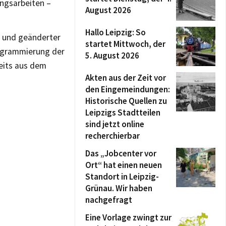
ungsarbeiten –
August 2026
Hallo Leipzig: So
n und geänderter
startet Mittwoch, der
rogrammierung der
5. August 2026
eits aus dem
Akten aus der Zeit vor
den Eingemeindungen:
Historische Quellen zu
Leipzigs Stadtteilen
sind jetzt online
recherchierbar
Das „Jobcenter vor
Ort“ hat einen neuen
Standort in Leipzig-
Grünau. Wir haben
nachgefragt
Eine Vorlage zwingt zur