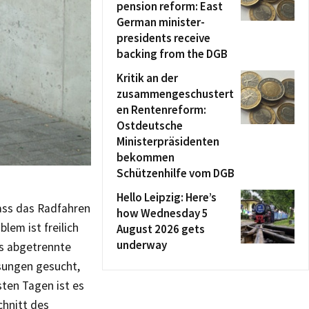
pension reform: East
German minister-
presidents receive
backing from the DGB
Kritik an der
zusammengeschustert
en Rentenreform:
Ostdeutsche
Ministerpräsidenten
bekommen
Schützenhilfe vom DGB
Hello Leipzig: Here’s
dass das Radfahren
how Wednesday 5
em ist freilich
August 2026 gets
underway
es abgetrennte
sungen gesucht,
ten Tagen ist es
chnitt des