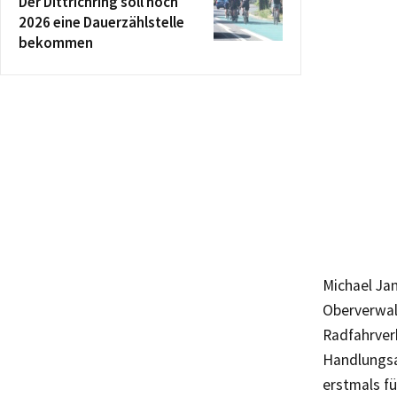
Der Dittrichring soll noch
2026 eine Dauerzählstelle
bekommen
Michael Jan
Oberverwal
Radfahrver
Handlungsan
erstmals fü