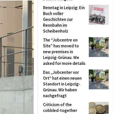
Renntag in Leipzig: Ein
Buch voller
Geschichten zur
Rennbahn im
Scheibenholz
The “Jobcentre on
Site” has moved to
new premises in
Leipzig-Grünau. We
asked for more details
Das „Jobcenter vor
Ort“ hat einen neuen
Standort in Leipzig-
Grünau. Wir haben
nachgefragt
Criticism of the
cobbled-together