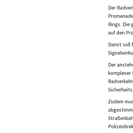
Der Radverk
Promenaden
Rings. Die 
auf den Pr
Damit soll 
Signalwirk
Der ansteh
komplexer 
Radverkehr
Sicherheits
Zudem muss
abgestimmt
Straßenbah
Polizeidire