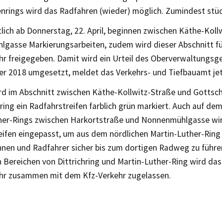
rings wird das Radfahren (wieder) möglich. Zumindest stü
lich ab Donnerstag, 22. April, beginnen zwischen Käthe-Koll
gasse Markierungsarbeiten, zudem wird dieser Abschnitt f
hr freigegeben. Damit wird ein Urteil des Oberverwaltungsg
r 2018 umgesetzt, meldet das Verkehrs- und Tiefbauamt jet
rd im Abschnitt zwischen Käthe-Kollwitz-Straße und Gottsc
ng ein Radfahrstreifen farblich grün markiert. Auch auf de
her-Rings zwischen Harkortstraße und Nonnenmühlgasse wir
eifen eingepasst, um aus dem nördlichen Martin-Luther-Ring
nnen und Radfahrer sicher bis zum dortigen Radweg zu führen
n Bereichen von Dittrichring und Martin-Luther-Ring wird da
hr zusammen mit dem Kfz-Verkehr zugelassen.