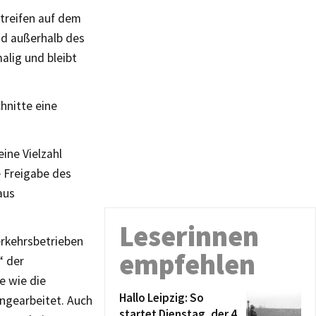
streifen auf dem
nd außerhalb des
alig und bleibt
hnitte eine
ine Vielzahl
 Freigabe des
aus
Leserinnen
erkehrsbetrieben
empfehlen
“ der
e wie die
Hallo Leipzig: So
ingearbeitet. Auch
startet Dienstag, der 4.