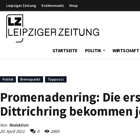
Leipziger Zeitung
Stellenmarkt
Shop
Leipziger Zeitung
STARTSEITE
POLITIK
WIRTSCHAFT
Politik
Brennpunkt
Topposts
Promenadenring: Die ers
Dittrichring bekommen j
Von
Redaktion
20. April 2021
0
2060