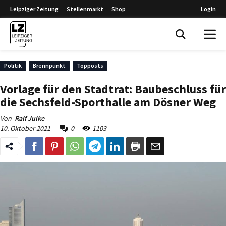
Leipziger Zeitung
Stellenmarkt
Shop
Login
Leipziger Zeitung
Politik
Brennpunkt
Topposts
Vorlage für den Stadtrat: Baubeschluss für
die Sechsfeld-Sporthalle am Dösner Weg
Von
Ralf Julke
10. Oktober 2021
0
1103