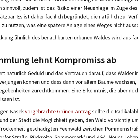
 sinnvoll; zudem ist das Risiko einer Neuanlage im Zuge de
ätzbar. Es ist daher fachlich begründet, die natürlich zur Ve
 zu nutzen, was eine spätere Anlage eines Weges nicht aussc
cklung ähnlich des benachbarten urbanen Waldes wird aus fa
“
mmlung lehnt Kompromiss ab
rt natürlich Geduld und das Vertrauen darauf, dass Wälder i
t verjüngen können und dass dann vor allem Bäume wachsen, 
Gegebenheiten zurechtkommen. Eine Erkenntnis, die aber noc
ssen ist.
rgen Kasek
vorgebrachte Grünen-Antrag
sollte die Radikalab
und der Stadt die Möglichkeit geben, den Wald vorsichtig u
Trockenheit geschädigten Feenwald zwischen Pommernstra
rfer Straße, Rückseite ‚Sommerpark‘ und KGA ‚Neues Leben‘