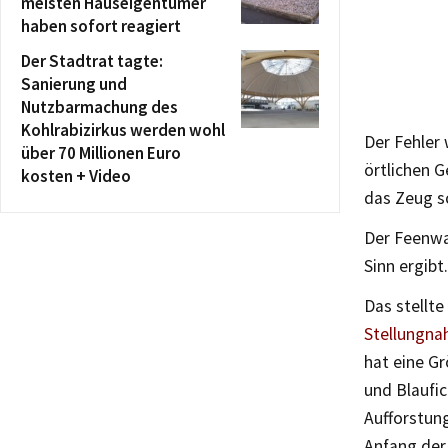
meisten Hauseigentümer
haben sofort reagiert
Der Stadtrat tagte:
Sanierung und
Nutzbarmachung des
Kohlrabizirkus werden wohl
Der Fehler 
über 70 Millionen Euro
örtlichen 
kosten + Video
das Zeug s
Der Feenwal
Sinn ergibt.
Das stellt
Stellungn
hat eine G
und Blaufi
Aufforstun
Anfang der