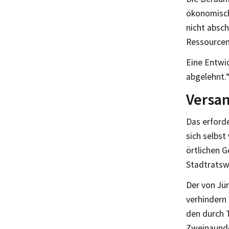
ökonomisch
nicht absch
Ressourcen
Eine Entwi
abgelehnt.
Versa
Das erforde
sich selbs
örtlichen 
Stadtratswi
Der von Jü
verhindern 
den durch 
Zweinaundo