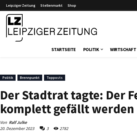
Leipziger Zeitung
Stellenmarkt
Shop
Leipziger Zeitung
STARTSEITE
POLITIK
WIRTSCHAFT
Politik
Brennpunkt
Topposts
Der Stadtrat tagte: Der 
komplett gefällt werden 
Von
Ralf Julke
20. Dezember 2023
3
2782