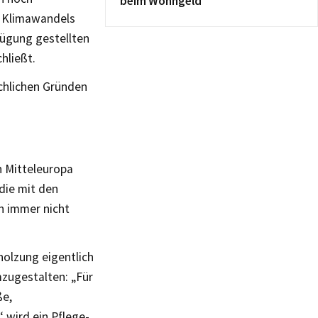
beim Wohngeld
s Klimawandels
rfügung gestellten
hließt.
chlichen Gründen
n Mitteleuropa
die mit den
h immer nicht
holzung eigentlich
mzugestalten: „Für
ße,
 wird ein Pflege-