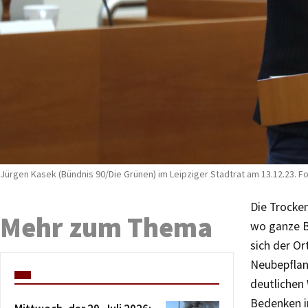
Jürgen Kasek (Bündnis 90/Die Grünen) im Leipziger Stadtrat am 13.12.23. F
Die Trocke
Mehr zum Thema
wo ganze B
sich der Or
Neubepflan
deutlichen
Bedenken i