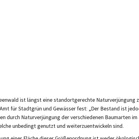
Feenwald ist längst eine standortgerechte Naturverjüngung 
 Amt für Stadtgrün und Gewässer fest: „Der Bestand ist jedo
len durch Naturverjüngung der verschiedenen Baumarten im
elche unbedingt genutzt und weiterzuentwickeln sind.
ung einer Fläche dieser Größenordnung ist weder ökologisc