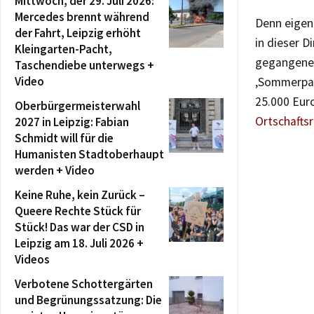
Mittwoch, der 29. Juli 2026:
Mercedes brennt während
Denn eigent
der Fahrt, Leipzig erhöht
in dieser D
Kleingarten-Pacht,
gegangene 
Taschendiebe unterwegs +
Video
‚Sommerpar
25.000 Euro
Oberbürgermeisterwahl
Ortschaftsr
2027 in Leipzig: Fabian
Schmidt will für die
Humanisten Stadtoberhaupt
werden + Video
Keine Ruhe, kein Zurück –
Queere Rechte Stück für
Stück! Das war der CSD in
Leipzig am 18. Juli 2026 +
Videos
Verbotene Schottergärten
und Begrünungssatzung: Die