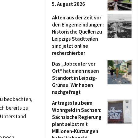
5. August 2026
Akten aus der Zeit vor
den Eingemeindungen:
Historische Quellen zu
Leipzigs Stadtteilen
sind jetzt online
recherchierbar
Das „Jobcenter vor
Ort“ hat einen neuen
Standort in Leipzig-
Grünau. Wir haben
nachgefragt
zu beobachten,
Antragsstau beim
ch bereits zu
Wohngeld in Sachsen:
 Unterstand
Sächsische Regierung
plant selbst mit
Millionen-Kürzungen
h noch