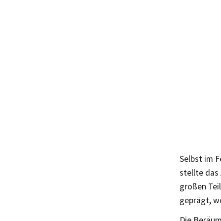
Selbst im 
stellte das
großen Tei
geprägt, w
Die Beräum