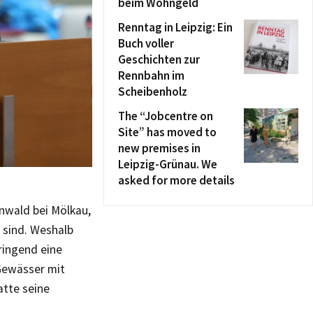
beim Wohngeld
Renntag in Leipzig: Ein
Buch voller
Geschichten zur
Rennbahn im
Scheibenholz
The “Jobcentre on
Site” has moved to
new premises in
Leipzig-Grünau. We
asked for more details
nwald bei Mölkau,
 sind. Weshalb
ringend eine
Gewässer mit
atte seine