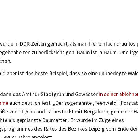
wurde in DDR-Zeiten gemacht, als man hier einfach drauflos 
Gegebenheiten zu berücksichtigen. Baum ist ja Baum. Und ir
chon.
d aber ist das beste Beispiel, dass so eine unüberlegte Wal
e dann das Amt für Stadtgrün und Gewässer
in seiner ablehn
ahme
auch deutlich fest: „Der sogenannte ‚Feenwald‘ (Forsta
röße von 11,5 ha und ist bestockt mit Bergahorn, gemeiner H
chte als gepflanzte Baumarten. Er wurde im Zuge eines
gsprogrammes des Rates des Bezirkes Leipzig vom Ende der 
 1980er Jahre angelegt.