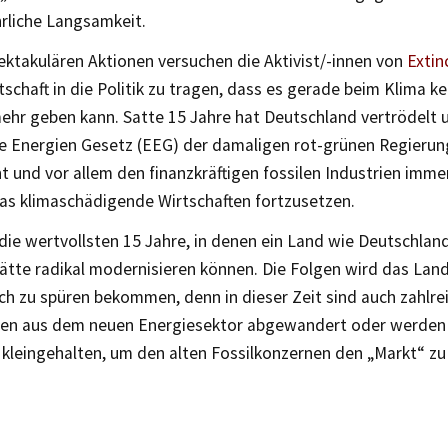
rliche Langsamkeit.
pektakulären Aktionen versuchen die Aktivist/-innen von
Extin
schaft in die Politik zu tragen, dass es gerade beim Klima k
ehr geben kann. Satte 15 Jahre hat Deutschland vertrödelt 
e Energien Gesetz (EEG) der damaligen rot-grünen Regierun
 und vor allem den finanzkräftigen fossilen Industrien immer
as klimaschädigende Wirtschaften fortzusetzen.
ie wertvollsten 15 Jahre, in denen ein Land wie Deutschland
ätte radikal modernisieren können. Die Folgen wird das Lan
ich zu spüren bekommen, denn in dieser Zeit sind auch zahlre
n aus dem neuen Energiesektor abgewandert oder werden 
 kleingehalten, um den alten Fossilkonzernen den „Markt“ zu