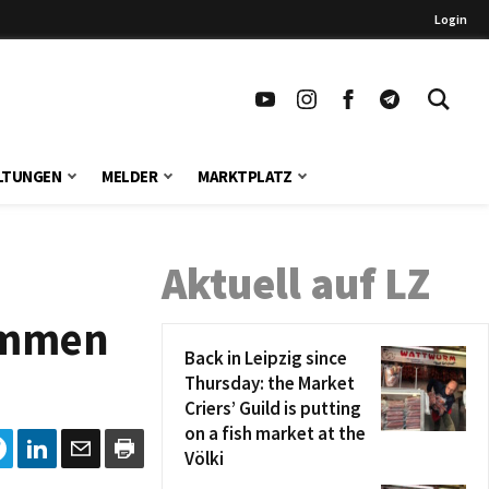
Login
LTUNGEN
MELDER
MARKTPLATZ
Aktuell auf LZ
kommen
Back in Leipzig since
Thursday: the Market
Criers’ Guild is putting
on a fish market at the
Völki