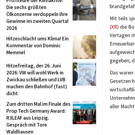
Profiteure der Klimakrise:
brandgefäh
Die sechs größten
Ölkonzerne verdoppeln ihre
Mit teils s
Gewinne im zweiten Quartal
(XR)
die Bot
2026
Vertagen m
Hitzeschlacht ums Klima! Ein
Erneuerbar
Kommentar von Dominic
aufgeweicht
Memmel
gegeben, d
Hitzefreitag, der 26. Juni
2026: VW will wohl Werk in
Das waren d
Zwickau schließen und LVB
Gesetzen h
machen den Bahnhof (fast)
wirtschaftl
dicht
Unternehme
Zum dritten Mal im Finale des
aller Macht
Prop Tech Germany Award:
R3LEAF aus Leipzig.
Gespräch mit Tore
Waldhausen