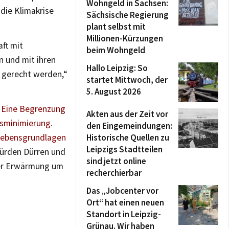
Wohngeld in Sachsen:
 die Klimakrise
Sächsische Regierung
plant selbst mit
Millionen-Kürzungen
aft mit
beim Wohngeld
 und mit ihren
Hallo Leipzig: So
 gerecht werden,“
startet Mittwoch, der
5. August 2026
.
Eine Begrenzung
Akten aus der Zeit vor
nsminimierung.
den Eingemeindungen:
 Lebensgrundlagen
Historische Quellen zu
Leipzigs Stadtteilen
ürden Dürren und
sind jetzt online
ner Erwärmung um
recherchierbar
Das „Jobcenter vor
Ort“ hat einen neuen
Standort in Leipzig-
Grünau. Wir haben