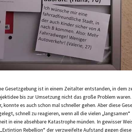
he Gesetzgebung ist in einem Zeitalter entstanden, in dem z
pjektidee bis zur Umsetzung nicht das große Problem ware
, konnte es auch schon mal schneller gehen. Aber diese Gese
elegt, schnell zu reagieren, wenn all die vielen „langsamen“ 
eit in eine absehbare Katastrophe münden. In gewisser Weis
Extintion Rebellion“ der verzweifelte Aufstand gegen diese 