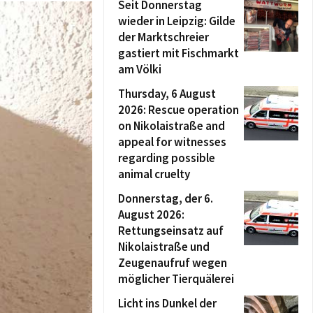
Seit Donnerstag
wieder in Leipzig: Gilde
der Marktschreier
gastiert mit Fischmarkt
am Völki
Thursday, 6 August
2026: Rescue operation
on Nikolaistraße and
appeal for witnesses
regarding possible
animal cruelty
Donnerstag, der 6.
August 2026:
Rettungseinsatz auf
Nikolaistraße und
Zeugenaufruf wegen
möglicher Tierquälerei
Licht ins Dunkel der