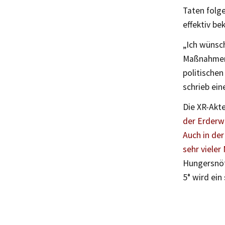
Taten folge
effektiv be
„Ich wünsch
Maßnahmen 
politische
schrieb ein
Die XR-Akte
der Erderwä
Auch in der
sehr vieler
Hungersnöt
5° wird ein