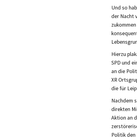
Und so habe
der Nacht 
zukommen la
konsequente
Lebensgrun
Hierzu plak
SPD und ein
an die Poli
XR Ortsgrup
die für Lei
Nachdem sic
direkten Mi
Aktion an d
zerstöreris
Politik de