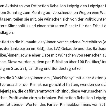
n Aktivisten von Extinction Rebellion Leipzig den Leipziger P
vom Sonntag zum Montag auf verschiedenen Wegen eine Wun
ssen, teilen sie mit. Sie wünschen sich von der Politik unt
re Klimapolitik und einen stärkeren Einsatz für den Erhalt d
dlagen.
atierten die Klimaaktivist/-innen verschiedene Parteibüros (w
s der Linkspartei im Bild), das LVZ-Gebäude und das Rathau
tiker/-innen, sowie einer Liste mit Wünschen von Menschen au
pe. Diese wurden zudem per E-Mail an über 100 Politiker/-in
pzig im Stadtrat, Landtag und Bundestag sitzen.
h die XR-Aktivist/-innen am „BlackFriday“ mit einer Aktion 
tverursacher der Klimakrise gerichtet hatten, wenden sie si
iejenigen, die dafür verantwortlich sind, diese Verursacher i
chen Profitwahn einzuschränken. Extinction Rebellion Leipzig
n ermutigenden Worten des Pariser Klimaabkommens von 20