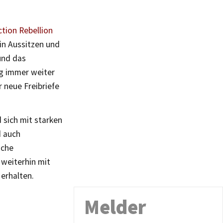
ction Rebellion
ein Aussitzen und
und das
g immer weiter
 neue Freibriefe
 sich mit starken
d auch
iche
weiterhin mit
 erhalten.
Melder