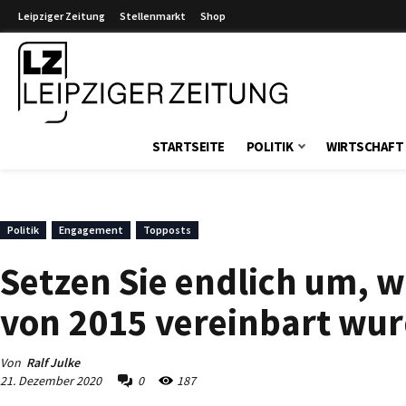
Leipziger Zeitung
Stellenmarkt
Shop
Leipziger Zeitung
STARTSEITE
POLITIK
WIRTSCHAFT
Politik
Engagement
Topposts
Setzen Sie endlich um,
von 2015 vereinbart wur
Von
Ralf Julke
21. Dezember 2020
0
187