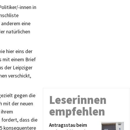
olitiker/-innen in
schliste
er anderem eine
er natürlichen
ie hier eins der
s mit einem Brief
s der Leipziger
nen verschickt,
gezielt gegen die
Leserinnen
ch mit der neuen
empfehlen
n ihrem
 fordert, dass die
Antragsstau beim
15 konsequentere