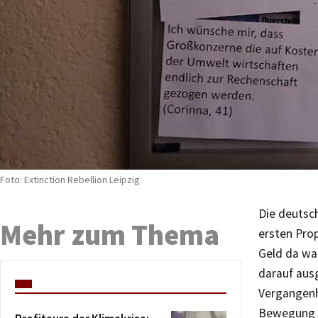
Foto: Extinction Rebellion Leipzig
Die deutsc
Mehr zum Thema
ersten Pro
Geld da war
darauf ausg
Vergangenh
Bewegung „