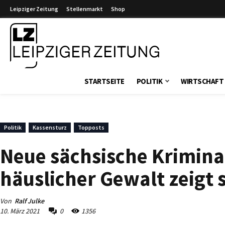
Leipziger Zeitung
Stellenmarkt
Shop
Leipziger Zeitung
STARTSEITE
POLITIK
WIRTSCHAFT
Politik
Kassensturz
Topposts
Neue sächsische Kriminal
häuslicher Gewalt zeigt s
Von
Ralf Julke
10. März 2021
0
1356