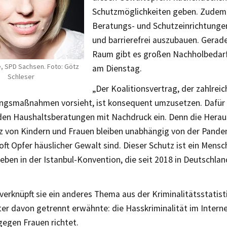
Schutzmöglichkeiten geben. Zudem 
Beratungs- und Schutzeinrichtunge
und barrierefrei auszubauen. Gerade
Raum gibt es großen Nachholbedarf
e, SPD Sachsen. Foto: Götz
am Dienstag.
Schleser
„Der Koalitionsvertrag, der zahlreic
ngsmaßnahmen vorsieht, ist konsequent umzusetzen. Dafür s
den Haushaltsberatungen mit Nachdruck ein. Denn die Hera
z von Kindern und Frauen bleiben unabhängig von der Pandem
ft Opfer häuslicher Gewalt sind. Dieser Schutz ist ein Mens
eben in der Istanbul-Konvention, die seit 2018 in Deutschla
erknüpft sie ein anderes Thema aus der Kriminalitätsstatisti
er davon getrennt erwähnte: die Hasskriminalität im Internet
gegen Frauen richtet.