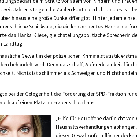
dlungsbedarf beim Schutz vor allem von Kindern und Frauen 
. Seit Jahren steigen die Zahlen kontinuierlich. Und es ist 
über hinaus eine große Dunkelziffer gibt. Hinter jedem einz
 menschliche Schicksale, die ein konsequentes Handeln erfor
e das Hanka Kliese, gleichstellungspolitische Sprecherin d
n Landtag.
häusliche Gewalt in der polizeilichen Kriminalstatistik erstma
ben behandelt wird. Denn das schafft Aufmerksamkeit für di
ichkeit. Nichts ist schlimmer als Schweigen und Nichthandel
igte bei der Gelegenheit die Forderung der SPD-Fraktion für 
ruch auf einen Platz im Frauenschutzhaus.
„Hilfe für Betroffene darf nicht vo
Haushaltsverhandlungen abhängen.
diesen Gewaltopfern flächendecke