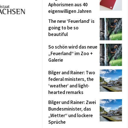
Aphorismen aus 40
eigenwilligen Jahren
The new ‘Feuerland’ is
going to be so
beautiful
So schön wird das neue
„Feuerland“ im Zoo +
Galerie
Bilger and Rainer: Two
federal ministers, the
‘weather’ and light-
hearted remarks
Bilger und Rainer: Zwei
Bundesminister, das
„Wetter“ und lockere
Sprüche