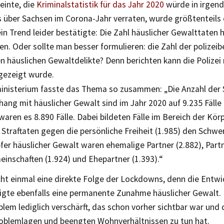
einte, die
Kriminalstatistik für das Jahr 2020
würde in irgend
s über Sachsen im Corona-Jahr verraten, wurde größtenteils
in Trend leider bestätigte: Die Zahl häuslicher Gewalttaten h
. Oder sollte man besser formulieren: die Zahl der polizei
häuslichen Gewaltdelikte? Denn berichten kann die Polizei 
ngezeigt wurde.
inisterium fasste das Thema so zusammen: „Die Anzahl der 
ng mit häuslicher Gewalt sind im Jahr 2020 auf 9.235 Fälle
waren es 8.890 Fälle. Dabei bildeten Fälle im Bereich der Kö
 Straftaten gegen die persönliche Freiheit (1.985) den Schwe
er häuslicher Gewalt waren ehemalige Partner (2.882), Partn
inschaften (1.924) und Ehepartner (1.393).“
cht einmal eine direkte Folge der Lockdowns, denn die Entwi
eigte ebenfalls eine permanente Zunahme häuslicher Gewalt
blem lediglich verschärft, das schon vorher sichtbar war und
roblemlagen und beengten Wohnverhältnissen zu tun hat.