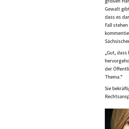
großen Han
Gewalt gibt
dass es dar
Fall stehen
kommentiert
Sächsische
„Gut, dass 
hervorgeho
der Öffentl
Thema.“
Sie bekräft
Rechtsansp