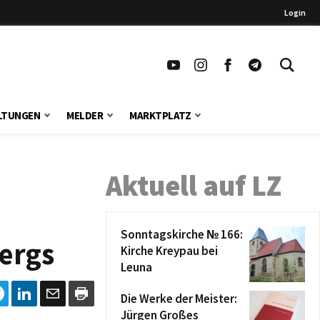
Login
LTUNGEN
MELDER
MARKTPLATZ
Aktuell auf LZ
Sonntagskirche № 166:
bergs
Kirche Kreypau bei
Leuna
Die Werke der Meister:
Jürgen Großes