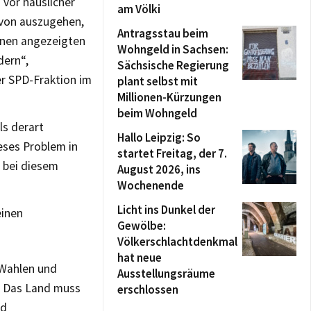
vor häuslicher
am Völki
davon auszugehen,
Antragsstau beim
elnen angezeigten
Wohngeld in Sachsen:
dern“,
Sächsische Regierung
er SPD-Fraktion im
plant selbst mit
Millionen-Kürzungen
beim Wohngeld
ls derart
Hallo Leipzig: So
eses Problem in
startet Freitag, der 7.
n bei diesem
August 2026, ins
Wochenende
Licht ins Dunkel der
einen
Gewölbe:
Völkerschlachtdenkmal
hat neue
n Wahlen und
Ausstellungsräume
 Das Land muss
erschlossen
nd