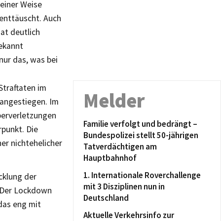
einer Weise
 enttäuscht. Auch
at deutlich
bekannt
nur das, was bei
Straftaten im
Melder
 angestiegen. Im
rperverletzungen
Familie verfolgt und bedrängt –
rpunkt. Die
Bundespolizei stellt 50-jährigen
er nichtehelicher
Tatverdächtigen am
Hauptbahnhof
1. Internationale Roverchallenge
cklung der
mit 3 Disziplinen nun in
. Der Lockdown
Deutschland
 das eng mit
Aktuelle Verkehrsinfo zur