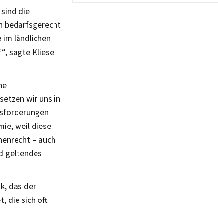
sind die
n bedarfsgerecht
 im ländlichen
“, sagte Kliese
he
etzen wir uns in
usforderungen
ie, weil diese
chenrecht – auch
nd geltendes
k, das der
, die sich oft