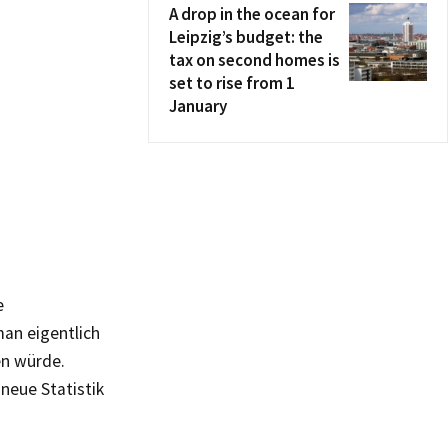
A drop in the ocean for
Leipzig’s budget: the
tax on second homes is
set to rise from 1
January
e
man eigentlich
en würde.
neue Statistik