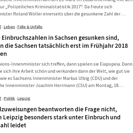
ur „Polizeilichen Kriminalstatistik 2017“. Da freute sich
ister Roland Wöller einerseits über die gesunkene Zahl der
seinbrüche. Andererseits gab es diese seltsame Meldung zur
7
Leben
Fälle & Unfälle
·
·
ftkriminalität.
 Einbruchszahlen in Sachsen gesunken sind,
 die Sachsen tatsächlich erst im Frühjahr 2018
ren
ons-Innenminister sich treffen, dann spielen sie Eiapopeia. Dann
e sich ihre Arbeit schön und verkünden dann der Welt, wie gut sie
, wie es Sachsens Innenminister Markus Ulbig (CDU) und der
che Innenminister Joachim Herrmann (CSU) am Montag, 18.
er, taten. Da bejubelten sie gemeinsam eine vor zehn Monaten
7
Politik
Leipzig
·
·
sene Allianz. Mit zumindest etwas windigen Zahlen.
dzuweisungen beantworten die Frage nicht,
 Leipzig besonders stark unter Einbruch und
ahl leidet