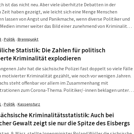
ch ist das nicht neu. Aber viele überhitzte Debatten in der
 Zeit haben gezeigt, wie leicht sich eine Menge Menschen
n lassen von Angst und Panikmache, wenn diverse Politiker und
Medien immer weiter das Bild einer zunehmend von Kriminalität
n Gesellschaft malen. Solche Bilder sorgen für Ängste, haben
3
Politik
Brennpunkt
·
·
hts mit der tatsächlichen […]
iliche Statistik: Die Zahlen für politisch
erte Kriminalität explodieren
ngenen Jahr hat die sächsische Polizei fast doppelt so viele Fälle
h motivierter Kriminalität gezählt, wie noch vor wenigen Jahren.
achs steht offenbar vor allem im Zusammenhang mit
rationen zum Corona-Thema. Politiker/-innen beklagen unter
die sinkende Aufklärungsquote und fordern detaillierte
itätsstatistiken. Insgesamt ist die Zahl der erfassten Straftaten
1
Politik
Kassensturz
·
·
izeilicher Kriminalitätsstatistik um […]
ächsische Kriminalitätsstatistik: Auch bei
cher Gewalt zeigt sie nur die Spitze des Eisbergs
tag, 9. März, stellte Innenminister Roland Wöller die sächsische