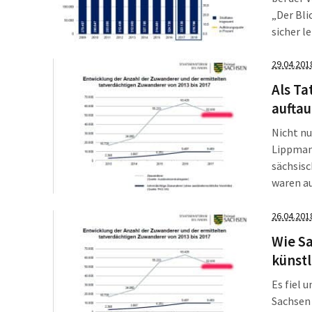
„Der Bli
sicher l
2018 den
wurden 2
29.04.201
Als Ta
auftau
Nicht nu
Lippmann
sächsisc
waren au
– die Za
Auch der
26.04.201
wunderte
Wie Sa
künstl
Es fiel u
Sachsen 