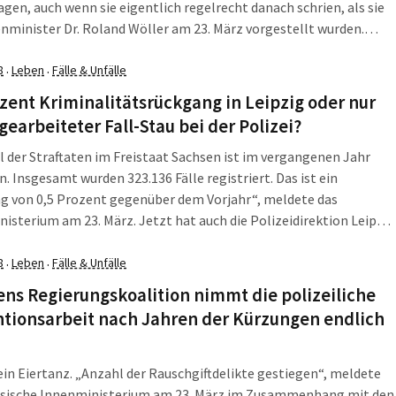
agen, auch wenn sie eigentlich regelrecht danach schrien, als sie
nminister Dr. Roland Wöller am 23. März vorgestellt wurden.
ht wusste er es selber nicht und seine Polizeistatistiker hatten
faule Ei untergemogelt. Valentin Lippmann hat die
8
Leben
Fälle & Unfälle
·
·
hämtheit jetzt im Landtag publik gemacht.
zent Kriminalitätsrückgang in Leipzig oder nur
gearbeiteter Fall-Stau bei der Polizei?
l der Straftaten im Freistaat Sachsen ist im vergangenen Jahr
. Insgesamt wurden 323.136 Fälle registriert. Das ist ein
g von 0,5 Prozent gegenüber dem Vorjahr“, meldete das
isterium am 23. März. Jetzt hat auch die Polizeidirektion Leipzig
en für Leipzig vorgelegt. Und man kommt ins Grübeln über die
olizeilichen Zahlenspielereien. Denn danach wäre die Stadt
8
Leben
Fälle & Unfälle
·
·
ganz allein für den Rückgang verantwortlich.
ns Regierungskoalition nimmt die polizeiliche
ntionsarbeit nach Jahren der Kürzungen endlich
ein Eiertanz. „Anzahl der Rauschgiftdelikte gestiegen“, meldete
hsische Innenministerium am 23. März im Zusammenhang mit den