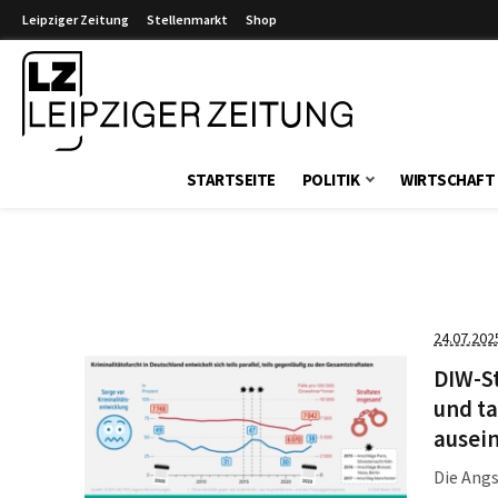
Leipziger Zeitung
Stellenmarkt
Shop
Leipziger Zeitung
STARTSEITE
POLITIK
WIRTSCHAFT
24.07.202
DIW-S
und ta
ausei
Die Angs