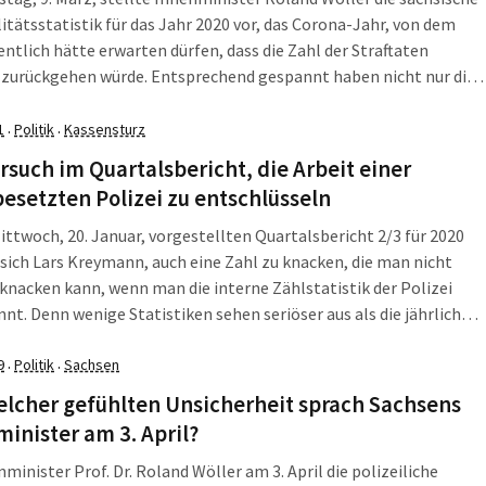
itätsstatistik für das Jahr 2020 vor, das Corona-Jahr, von dem
ntlich hätte erwarten dürfen, dass die Zahl der Straftaten
 zurückgehen würde. Entsprechend gespannt haben nicht nur die
fraktionen auf die neue Statistik gewartet.
1
Politik
Kassensturz
·
·
rsuch im Quartalsbericht, die Arbeit einer
esetzten Polizei zu entschlüsseln
ttwoch, 20. Januar, vorgestellten Quartalsbericht 2/3 für 2020
ich Lars Kreymann, auch eine Zahl zu knacken, die man nicht
 knacken kann, wenn man die interne Zählstatistik der Polizei
nnt. Denn wenige Statistiken sehen seriöser aus als die jährlichen
itätsstatistiken der Polizei. Doch sie ist es nicht ganz wie
.
9
Politik
Sachsen
·
·
elcher gefühlten Unsicherheit sprach Sachsens
inister am 3. April?
nminister Prof. Dr. Roland Wöller am 3. April die polizeiliche