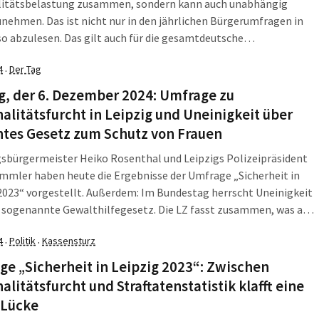
litätsbelastung zusammen, sondern kann auch unabhängig
nehmen. Das ist nicht nur in den jährlichen Bürgerumfragen in
so abzulesen. Das gilt auch für die gesamtdeutsche
itätsentwicklung. Es sind oft einzelne brutale Vorfälle und
4
Der Tag
·
tische Akte, die tagelang die Schlagzeilen dominieren und so den
[…]
g, der 6. Dezember 2024: Umfrage zu
alitätsfurcht in Leipzig und Uneinigkeit über
ntes Gesetz zum Schutz von Frauen
sbürgermeister Heiko Rosenthal und Leipzigs Polizeipräsident
mmler haben heute die Ergebnisse der Umfrage „Sicherheit in
2023“ vorgestellt. Außerdem: Im Bundestag herrscht Uneinigkeit
s sogenannte Gewalthilfegesetz. Die LZ fasst zusammen, was am
 dem 6. Dezember 2024, in Leipzig, Sachsen und darüber hinaus
4
Politik
Kassensturz
·
·
war. Umfrage zu Kriminalitätsfurcht in Leipzig Am heutigen
tag […]
e „Sicherheit in Leipzig 2023“: Zwischen
alitätsfurcht und Straftatenstatistik klafft eine
 Lücke