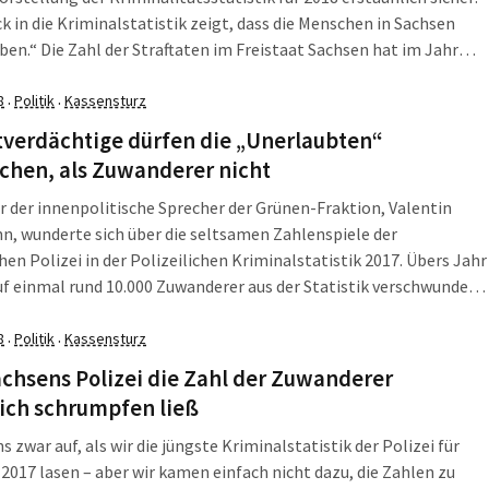
ck in die Kriminalstatistik zeigt, dass die Menschen in Sachsen
eben.“ Die Zahl der Straftaten im Freistaat Sachsen hat im Jahr
 niedrigsten Stand der letzten zehn Jahre erreicht. Insgesamt
78.796 Fälle registriert, 2017 waren es noch 323.136.
8
Politik
Kassensturz
·
·
tverdächtige dürfen die „Unerlaubten“
chen, als Zuwanderer nicht
r der innenpolitische Sprecher der Grünen-Fraktion, Valentin
, wunderte sich über die seltsamen Zahlenspiele der
hen Polizei in der Polizeilichen Kriminalstatistik 2017. Übers Jahr
f einmal rund 10.000 Zuwanderer aus der Statistik verschwunden
hl der ihnen zuzurechnenden Straftaten aber blieb fast konstant.
 innenpolitische Sprecher der Linksfraktion, Enrico Stange,
8
Politik
Kassensturz
·
·
 sich – und fragte nach.
chsens Polizei die Zahl der Zuwanderer
ich schrumpfen ließ
ns zwar auf, als wir die jüngste Kriminalstatistik der Polizei für
2017 lasen – aber wir kamen einfach nicht dazu, die Zahlen zu