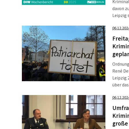
Krimina
davon zu
Leipzig 
Kriminal
06.12.202
terroris
Lesern 
Freita
Krimin
gepla
Ordnung
René De
Leipzig 
über da
Freitag,
06.12.202
wichtig 
Nachmit
Umfrag
Krimin
große