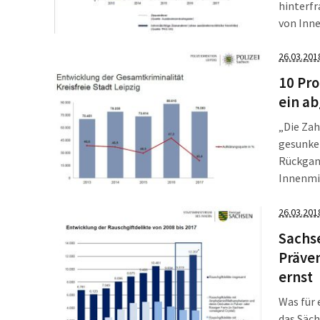
hinterfr
von Inne
Vielleic
ihm das 
26.03.201
Unversc
10 Pro
ein ab
„Die Zah
gesunken
Rückgan
Innenmin
die Zahl
ganzen p
26.03.201
Leipzig 
Sachse
Präve
ernst
Was für 
das Säc