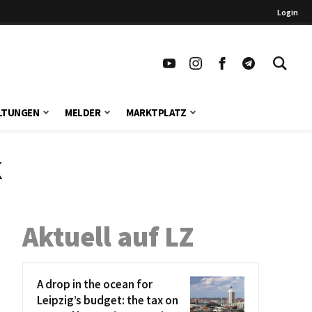
Login
LTUNGEN
MELDER
MARKTPLATZ
k
Aktuell auf LZ
A drop in the ocean for
Leipzig’s budget: the tax on