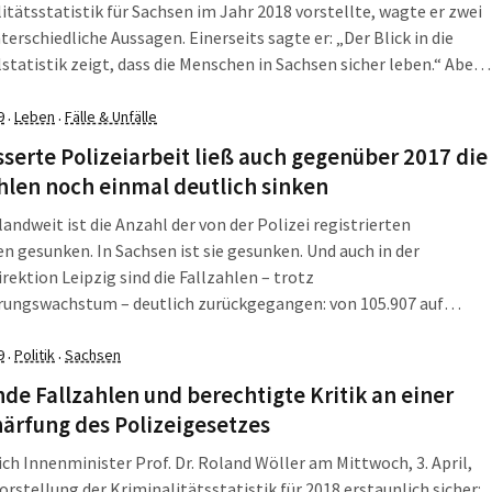
itätsstatistik für Sachsen im Jahr 2018 vorstellte, wagte er zwei
nterschiedliche Aussagen. Einerseits sagte er: „Der Blick in die
statistik zeigt, dass die Menschen in Sachsen sicher leben.“ Aber
hsischer Innenminister unterließ er es auch nicht, die
ung wieder ein bisschen zu erschrecken: „Die gefühlte
9
Leben
Fälle & Unfälle
·
·
heit ist leicht gestiegen.“
serte Polizeiarbeit ließ auch gegenüber 2017 die
hlen noch einmal deutlich sinken
andweit ist die Anzahl der von der Polizei registrierten
en gesunken. In Sachsen ist sie gesunken. Und auch in der
irektion Leipzig sind die Fallzahlen – trotz
rungswachstum – deutlich zurückgegangen: von 105.907 auf
älle, in Leipzig selbst von 79.383 auf 72.045. Leipzigs
räsident Torsten Schultze hat zumindest versucht zu erklären,
9
Politik
Sachsen
·
·
s liegen könnte.
de Fallzahlen und berechtigte Kritik an einer
ärfung des Polizeigesetzes
ich Innenminister Prof. Dr. Roland Wöller am Mittwoch, 3. April,
Vorstellung der Kriminalitätsstatistik für 2018 erstaunlich sicher: