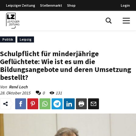
Leipziger Zeitung
Stellenmarkt
Shop
Login
Leipziger Zeitung
Politik
Leipzig
Schulpflicht für minderjährige
Geflüchtete: Wie ist es um die
Bildungsangebote und deren Umsetzung
bestellt?
Von
René Loch
28. Oktober 2015
0
131