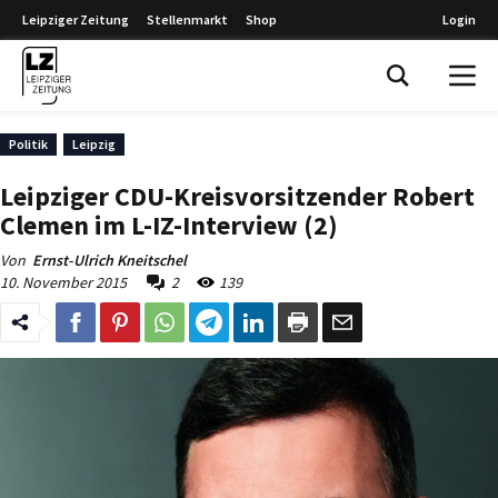
Leipziger Zeitung
Stellenmarkt
Shop
Login
Leipziger Zeitung
Politik
Leipzig
Leipziger CDU-Kreisvorsitzender Robert
Clemen im L-IZ-Interview (2)
Von
Ernst-Ulrich Kneitschel
10. November 2015
2
139