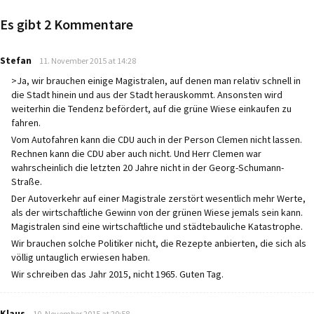
Es gibt 2 Kommentare
says:
Stefan
11. November 2015 at 14:28
>Ja, wir brauchen einige Magistralen, auf denen man relativ schnell in
die Stadt hinein und aus der Stadt herauskommt. Ansonsten wird
weiterhin die Tendenz befördert, auf die grüne Wiese einkaufen zu
fahren.
Vom Autofahren kann die CDU auch in der Person Clemen nicht lassen.
Rechnen kann die CDU aber auch nicht. Und Herr Clemen war
wahrscheinlich die letzten 20 Jahre nicht in der Georg-Schumann-
Straße.
Der Autoverkehr auf einer Magistrale zerstört wesentlich mehr Werte,
als der wirtschaftliche Gewinn von der grünen Wiese jemals sein kann.
Magistralen sind eine wirtschaftliche und städtebauliche Katastrophe.
Wir brauchen solche Politiker nicht, die Rezepte anbierten, die sich als
völlig untauglich erwiesen haben.
Wir schreiben das Jahr 2015, nicht 1965. Guten Tag.
says:
Klaus
10. November 2015 at 20:58