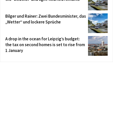
Bilger und Rainer: Zwei Bundesminister, das
„Wetter“ und lockere Sprüche
A drop in the ocean for Leipzig’s budget:
the tax on second homes is set to rise from
1 January