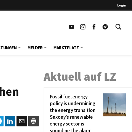
Login
LTUNGEN
MELDER
MARKTPLATZ
Aktuell auf LZ
chen
Fossil fuel energy
policy is undermining
the energy transition:
Saxony’s renewable
energy sector is
sounding the alarm