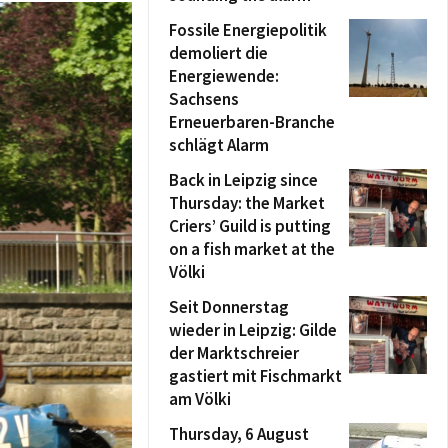
Fossile Energiepolitik
demoliert die
Energiewende:
Sachsens
Erneuerbaren-Branche
schlägt Alarm
Back in Leipzig since
Thursday: the Market
Criers’ Guild is putting
on a fish market at the
Völki
Seit Donnerstag
wieder in Leipzig: Gilde
der Marktschreier
gastiert mit Fischmarkt
am Völki
Thursday, 6 August