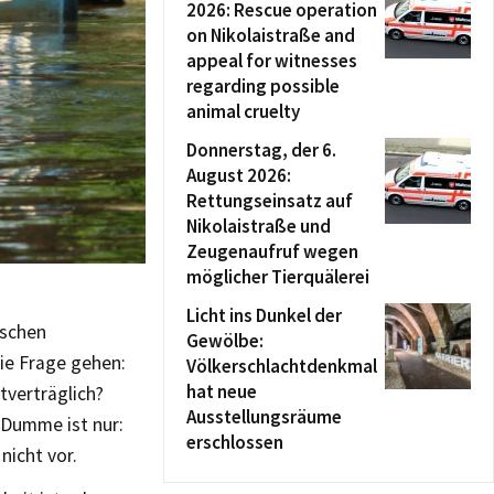
2026: Rescue operation
on Nikolaistraße and
appeal for witnesses
regarding possible
animal cruelty
Donnerstag, der 6.
August 2026:
Rettungseinsatz auf
Nikolaistraße und
Zeugenaufruf wegen
möglicher Tierquälerei
Licht ins Dunkel der
ischen
Gewölbe:
ie Frage gehen:
Völkerschlachtdenkmal
hat neue
tverträglich?
Ausstellungsräume
 Dumme ist nur:
erschlossen
nicht vor.