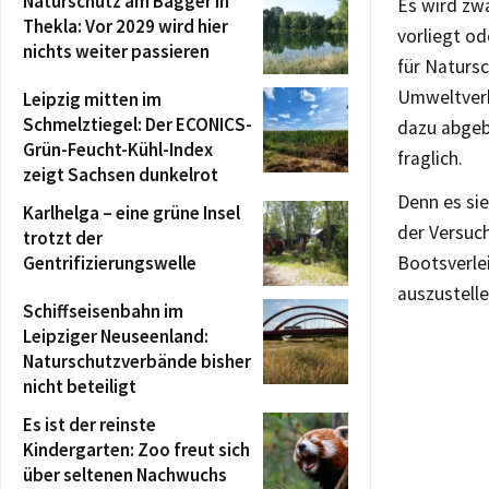
Naturschutz am Bagger in
Es wird zwa
Thekla: Vor 2029 wird hier
vorliegt o
nichts weiter passieren
für Natursc
Umweltverb
Leipzig mitten im
Schmelztiegel: Der ECONICS-
dazu abgebe
Grün-Feucht-Kühl-Index
fraglich.
zeigt Sachsen dunkelrot
Denn es sie
Karlhelga – eine grüne Insel
der Versuch
trotzt der
Gentrifizierungswelle
Bootsverle
auszustelle
Schiffseisenbahn im
Leipziger Neuseenland:
Naturschutzverbände bisher
nicht beteiligt
Es ist der reinste
Kindergarten: Zoo freut sich
über seltenen Nachwuchs