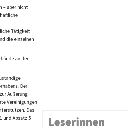
 – aber nicht
haftliche
iche Tätigkeit
nd die einzelnen
rbände an der
zuständige
orhabens. Der
 zur Äußerung
nte Vereinigungen
nterstützen. Das
1 und Absatz 5
Leserinnen