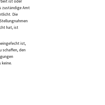
beit ist oder
as zuständige Amt
licht. Die
 Stellungnahmen
ht hat, ist
eingefecht ist,
u schaffen, den
igungen
s keine.