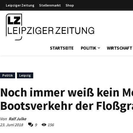
Leipziger Zeitung
Stellenmarkt
Shop
Leipziger Zeitung
STARTSEITE
POLITIK
WIRTSCHAFT
Politik
Leipzig
Noch immer weiß kein Me
Bootsverkehr der Floßgr
Von
Ralf Julke
23. Juni 2018
9
156