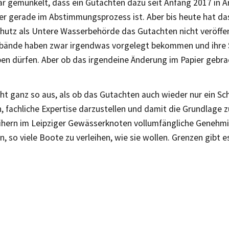
r gemunkelt, dass ein Gutachten dazu seit Anfang 2017 in Ar
der gerade im Abstimmungsprozess ist. Aber bis heute hat d
hutz als Untere Wasserbehörde das Gutachten nicht veröffent
ände haben zwar irgendwas vorgelegt bekommen und ihre
n dürfen. Aber ob das irgendeine Änderung im Papier gebrac
ht ganz so aus, als ob das Gutachten auch wieder nur ein Sch
, fachliche Expertise darzustellen und damit die Grundlage z
ihern im Leipziger Gewässerknoten vollumfängliche Genehm
n, so viele Boote zu verleihen, wie sie wollen. Grenzen gibt e