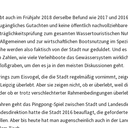
bt auch im Frühjahr 2018 derselbe Befund wie 2017 und 2016:
zugängliches Gutachten und keine öffentlich nachvollziehbare
räglichkeitsprüfung zum gesamten Wassertouristischen N
Allgemeinen und zur wirtschaftlichen Bootsnutzung im Spezie
he werden also faktisch von der Stadt nur geduldet. Und es 
 Zahlen, wie viele Verleihboote das Gewässersystem wirklich
loßgraben, um den es ja in den meisten Diskussionen geht.
ings zum Eisvogel, die die Stadt regelmäßig vornimmt, zeige
 Leipzig überlebt. Aber sie zeigen nicht, ob er überlebt, weil
Oder ob er trotz verschlechterter Rahmenbedingungen überleb
Jahren geht das Pingpong-Spiel zwischen Stadt und Landesdi
ndesdirektion hatte die Stadt 2016 beauflagt, die gefordert
llen. Aber bis heute hat man augenscheinlich auch in der La