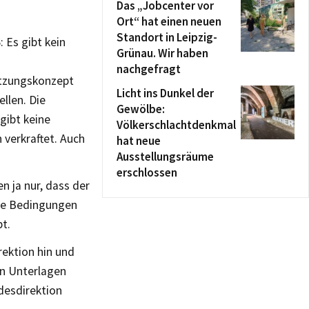
Das „Jobcenter vor
Ort“ hat einen neuen
Standort in Leipzig-
 Es gibt kein
Grünau. Wir haben
nachgefragt
utzungskonzept
Licht ins Dunkel der
llen. Die
Gewölbe:
gibt keine
Völkerschlachtdenkmal
 verkraftet. Auch
hat neue
Ausstellungsräume
erschlossen
n ja nur, dass der
 die Bedingungen
t.
rektion hin und
en Unterlagen
ndesdirektion