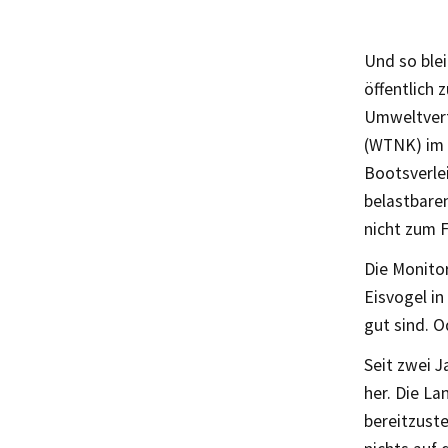
Und so blei
öffentlich 
Umweltvert
(WTNK) im 
Bootsverlei
belastbaren
nicht zum F
Die Monitor
Eisvogel in
gut sind. 
Seit zwei 
her. Die La
bereitzuste