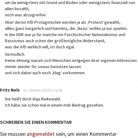
um da wenigstens mit Grund und Boden oder wenigstens finanziell von
allen bezahlt,
noch was abzugreifen.
Aber deren AfD-Protagonisten werden ja als ‚Protest‘ gewählt,
allles ganz bürgerlich und harmlos, die ‚Nazis‘ wollen ja nur spielen..
In der DDR war ja für manche ein Faschistischer Nationalismus und
Rassismus auch schon der größtmögliche Widerstand,
was die AfD wirklich will, ist doch egal.
Vermutlich.
Keine Ahnung warum sich Menschen entgegen ihrer eigenen Interessen
immer wieder für sowas benutzen lassen
und sich dabei auch noch ‚klug‘ vorkommen.
says:
Fritz Nols
12. Oktober 2019 at 11:38
Die heißt doch Anja Riekewald.
Ich habe sie schon mal in einem mdr-Beitrag gesehen.
SCHREIBEN SIE EINEN KOMMENTAR
Sie müssen
angemeldet
sein, um einen Kommentar