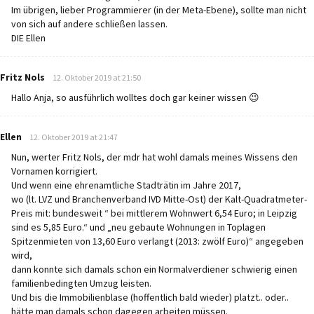
Im übrigen, lieber Programmierer (in der Meta-Ebene), sollte man nicht
von sich auf andere schließen lassen.
DIE Ellen
says:
Fritz Nols
12. Oktober 2019 at 21:50
Hallo Anja, so ausführlich wolltes doch gar keiner wissen 😉
says:
Ellen
12. Oktober 2019 at 21:47
Nun, werter Fritz Nols, der mdr hat wohl damals meines Wissens den
Vornamen korrigiert.
Und wenn eine ehrenamtliche Stadträtin im Jahre 2017,
wo (lt. LVZ und Branchenverband IVD Mitte-Ost) der Kalt-Quadratmeter-
Preis mit: bundesweit “ bei mittlerem Wohnwert 6,54 Euro; in Leipzig
sind es 5,85 Euro.“ und „neu gebaute Wohnungen in Toplagen
Spitzenmieten von 13,60 Euro verlangt (2013: zwölf Euro)“ angegeben
wird,
dann konnte sich damals schon ein Normalverdiener schwierig einen
familienbedingten Umzug leisten.
Und bis die Immobilienblase (hoffentlich bald wieder) platzt.. oder..
hätte man damals schon dagegen arbeiten müssen.