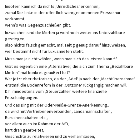
Insofern kann ich da nichts ‚Unredliches‘ erkennen,
zumal Die Linke in der öffentlich wahrgenommenen Presse nur
vorkommt,
wenn’s was Gegenzuschießen gibt.
Inzwischen sind die Mieten ja wohl noch weiter ins Unbezahlbare
gestiegen,
also nichts falsch gemacht, mal zeitig genug darauf hinzuweisen,
wer bestimmt nicht für Luxusmieten steht.
Muss man ja nicht wählen, wenn man sich das leisten kann ^^
Gibt es eigentlich eine ‚Alternative‘, die sich zum Thema „Bezahlbare
Mieten“ mal konkret geäußert hat?
War jetzt eher rhetorisch, da der ‚Adel‘ ja nach der ‚Machtübernahme‘
erstmal die Bodenrefom in der ‚Ostzone‘ rückgängig machen will.
D.h. mindestens vom ‚Steuerzahler‘ weitere finanzielle
Entschädigungen.
Und das Ding mit der Oder-Neiße-Grenze-Anerkennung..
da wird mit Vertriebenenverbänden, Landsmannschaften,
Burschenschaften etc.,
vor allem auch im Rahmen der AfD,
hart dran gearbeitet,
Geschichte zu relativieren und zu verharmlosen,