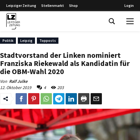
Leipziger Zeitung
Stellenmarkt
Shop
Login
Leipziger Zeitung
Politik
Leipzig
Topposts
Stadtvorstand der Linken nominiert
Franziska Riekewald als Kandidatin für
die OBM-Wahl 2020
Von
Ralf Julke
12. Oktober 2019
4
203