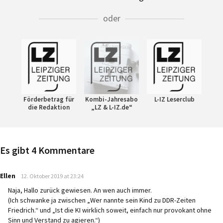
oder
Förderbetrag für
Kombi-Jahresabo
L-IZ Leserclub
die Redaktion
„LZ & L-IZ.de“
Es gibt 4 Kommentare
says:
Ellen
12. Oktober 2019 at 23:24
Naja, Hallo zurück gewiesen. An wen auch immer.
(Ich schwanke ja zwischen „Wer nannte sein Kind zu DDR-Zeiten
Friedrich.“ und „Ist die KI wirklich soweit, einfach nur provokant ohne
Sinn und Verstand zu agieren.“)