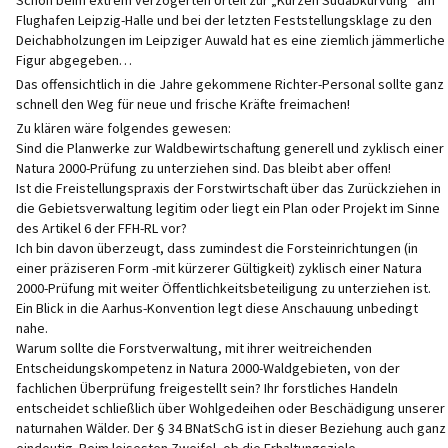
Schon beim extrem verzögerten Urteil zur „Kurzen Südabkurvung“ am
Flughafen Leipzig-Halle und bei der letzten Feststellungsklage zu den
Deichabholzungen im Leipziger Auwald hat es eine ziemlich jämmerliche
Figur abgegeben…
Das offensichtlich in die Jahre gekommene Richter-Personal sollte ganz
schnell den Weg für neue und frische Kräfte freimachen!
Zu klären wäre folgendes gewesen:
Sind die Planwerke zur Waldbewirtschaftung generell und zyklisch einer
Natura 2000-Prüfung zu unterziehen sind. Das bleibt aber offen!
Ist die Freistellungspraxis der Forstwirtschaft über das Zurückziehen in
die Gebietsverwaltung legitim oder liegt ein Plan oder Projekt im Sinne
des Artikel 6 der FFH-RL vor?
Ich bin davon überzeugt, dass zumindest die Forsteinrichtungen (in
einer präziseren Form -mit kürzerer Gültigkeit) zyklisch einer Natura
2000-Prüfung mit weiter Öffentlichkeitsbeteiligung zu unterziehen ist.
Ein Blick in die Aarhus-Konvention legt diese Anschauung unbedingt
nahe.
Warum sollte die Forstverwaltung, mit ihrer weitreichenden
Entscheidungskompetenz in Natura 2000-Waldgebieten, von der
fachlichen Überprüfung freigestellt sein? Ihr forstliches Handeln
entscheidet schließlich über Wohlgedeihen oder Beschädigung unserer
naturnahen Wälder. Der § 34 BNatSchG ist in dieser Beziehung auch ganz