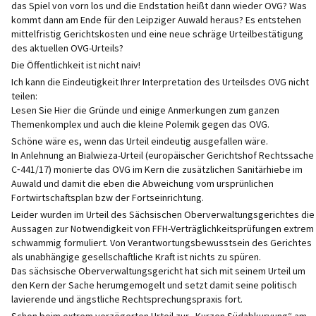
das Spiel von vorn los und die Endstation heißt dann wieder OVG? Was
kommt dann am Ende für den Leipziger Auwald heraus? Es entstehen
mittelfristig Gerichtskosten und eine neue schräge Urteilbestätigung
des aktuellen OVG-Urteils?
Die Öffentlichkeit ist nicht naiv!
Ich kann die Eindeutigkeit Ihrer Interpretation des Urteilsdes OVG nicht
teilen:
Lesen Sie Hier die Gründe und einige Anmerkungen zum ganzen
Themenkomplex und auch die kleine Polemik gegen das OVG.
Schöne wäre es, wenn das Urteil eindeutig ausgefallen wäre.
In Anlehnung an Bialwieza-Urteil (europäischer Gerichtshof Rechtssache
C‑441/17) monierte das OVG im Kern die zusätzlichen Sanitärhiebe im
Auwald und damit die eben die Abweichung vom ursprünlichen
Fortwirtschaftsplan bzw der Fortseinrichtung.
Leider wurden im Urteil des Sächsischen Oberverwaltungsgerichtes die
Aussagen zur Notwendigkeit von FFH-Verträglichkeitsprüfungen extrem
schwammig formuliert. Von Verantwortungsbewusstsein des Gerichtes
als unabhängige gesellschaftliche Kraft ist nichts zu spüren.
Das sächsische Oberverwaltungsgericht hat sich mit seinem Urteil um
den Kern der Sache herumgemogelt und setzt damit seine politisch
lavierende und ängstliche Rechtsprechungspraxis fort.