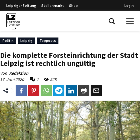
Leipziger Zeitung
Stellenmarkt
Shop
Login
Leipziger Zeitung
Politik
Leipzig
Topposts
Die komplette Forsteinrichtung der Stadt
Leipzig ist rechtlich ungültig
Von
Redaktion
17. Juni 2020
1
528