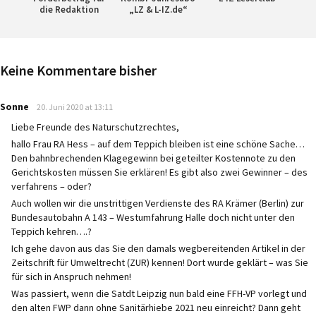
die Redaktion
„LZ & L-IZ.de“
Keine Kommentare bisher
says:
Sonne
20. Juni 2020 at 13:11
Liebe Freunde des Naturschutzrechtes,
hallo Frau RA Hess – auf dem Teppich bleiben ist eine schöne Sache…
Den bahnbrechenden Klagegewinn bei geteilter Kostennote zu den
Gerichtskosten müssen Sie erklären! Es gibt also zwei Gewinner – des
verfahrens – oder?
Auch wollen wir die unstrittigen Verdienste des RA Krämer (Berlin) zur
Bundesautobahn A 143 – Westumfahrung Halle doch nicht unter den
Teppich kehren….?
Ich gehe davon aus das Sie den damals wegbereitenden Artikel in der
Zeitschrift für Umweltrecht (ZUR) kennen! Dort wurde geklärt – was Sie
für sich in Anspruch nehmen!
Was passiert, wenn die Satdt Leipzig nun bald eine FFH-VP vorlegt und
den alten FWP dann ohne Sanitärhiebe 2021 neu einreicht? Dann geht