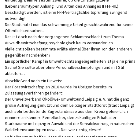
eindeutig. Beim leisesten Zweifel, ob die Erhaltungsziele
(Lebensraumtypen Anhang I und Arten des Anhanges II FFH-RL)
beschädigt werden, ist eine FFH-Verträglichkeitsprüfung zwingend
notwendig!
Die Stadt nutzt nun das schwammige Urteil gesichtswahrend für seine
Öffentlichkeitsarbeit.
Das ist doch nach der vergangenen Schlammschlacht zum Thema
Auwaldbewirtschaftung psychologisch kaum verwunderlich.
Vielleicht sollten bestimmte Kräfte einmal über ihren Ton den anderen
gegenüber nachdenken?
Ein sportlicher Kampf in Umweltrechtsangelegenheiten ist ja eine prima
Sache! Sie sollte aber ohne Personalbeschimpfungen und mit Stil
ablaufen…
Abschließend noch ein Hinweis:
Der Forstwirtschaftsplan 2018 wurde im Übrigen bereits im
Zulassungsverfahren geändert:
Der Umweltverband Ökolöwe- Umweltbund Leipzig e. V. hat die ganz
große Aufregung genutzt und dem Leipziger Stadtforst (Stadt Leipzig)
auch sehr bedeutende Zugeständnisse aus dem Kreuz geleiert. Ich
erinnere an kleinere Femellöcher, den zukünftigen Erhalt aller
Starkbäume im Leipziger Auwald und die Sensibilisierung in naturnahen
Waldlebensraumtypen usw. … Das war richtig clever!