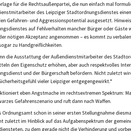
orlage für die Rechtsaußenpartei, die nun einfach mal formuli
ienstmitarbeiter des Leipziger Stadtordnungsdienstes eine
n Gefahren- und Aggressionspotential ausgesetzt. Hinwei
ngsdienstes auf Fehlverhalten mancher Bürger oder Gäste 
der nötigen Akzeptanz angenommen – es kommt zu verbalen
ogar zu Handgreiflichkeiten.
ann die Ausstattung der Außendienstmitarbeiter des Stadto
tteln den Eigenschutz erhöhen, aber auch respektvolles Inte
ngsdienst und der Bürgerschaft befördern. Nicht zuletzt wi
icherheitsgefühl vieler Leipziger entgegengewirkt.“
nktioniert eben Angstmache im rechtsextremen Spektrum: Ma
warzes Gefahrenszenario und ruft dann nach Waffen.
 Ordnungsamt schon in seiner ersten Stellungnahme diesmal 
cht zuletzt im Hinblick auf das Aufgabenspektrum der gemein
diensteten, zu dem gerade nicht die Verhinderung und vorb