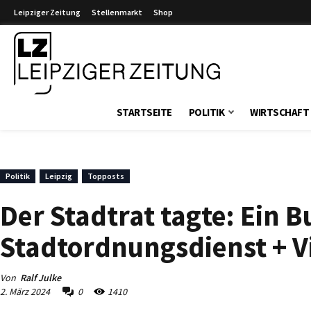
Leipziger Zeitung
Stellenmarkt
Shop
Leipziger Zeitung
STARTSEITE
POLITIK
WIRTSCHAFT
Politik
Leipzig
Topposts
Der Stadtrat tagte: Ein B
Stadtordnungsdienst + V
Von
Ralf Julke
2. März 2024
0
1410