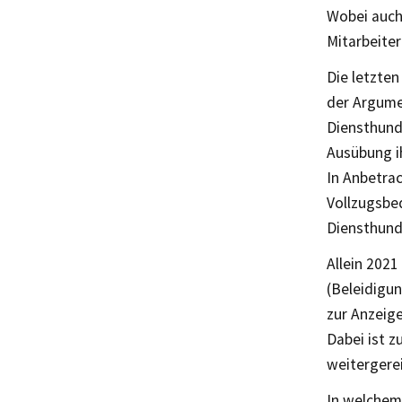
Wobei auch
Mitarbeiter
Die letzte
der Argume
Diensthunde
Ausübung i
In Anbetrac
Vollzugsbe
Diensthund
Allein 2021
(Beleidigu
zur Anzeige
Dabei ist z
weitergerei
In welchem 