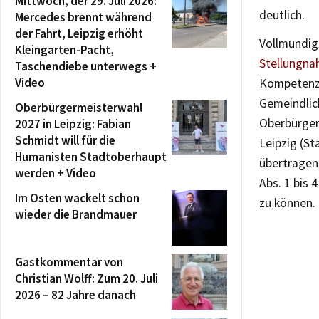
Mittwoch, der 29. Juli 2026:
deutlich.
Mercedes brennt während
der Fahrt, Leipzig erhöht
Vollmundig
Kleingarten-Pacht,
Stellungn
Taschendiebe unterwegs +
Video
Kompetenz 
Gemeindlic
Oberbürgermeisterwahl
Oberbürger
2027 in Leipzig: Fabian
Schmidt will für die
Leipzig (St
Humanisten Stadtoberhaupt
übertragen
werden + Video
Abs. 1 bis 
Im Osten wackelt schon
zu können.
wieder die Brandmauer
Gastkommentar von
Christian Wolff: Zum 20. Juli
2026 – 82 Jahre danach