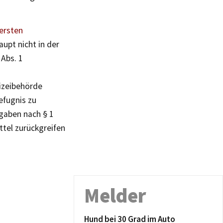
ersten
upt nicht in der
 Abs. 1
izeibehörde
efugnis zu
fgaben nach § 1
ttel zurückgreifen
Melder
Hund bei 30 Grad im Auto