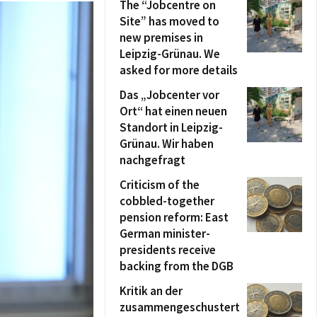
The “Jobcentre on
Site” has moved to
new premises in
Leipzig-Grünau. We
asked for more details
Das „Jobcenter vor
Ort“ hat einen neuen
Standort in Leipzig-
Grünau. Wir haben
nachgefragt
Criticism of the
cobbled-together
pension reform: East
German minister-
presidents receive
backing from the DGB
Kritik an der
zusammengeschustert