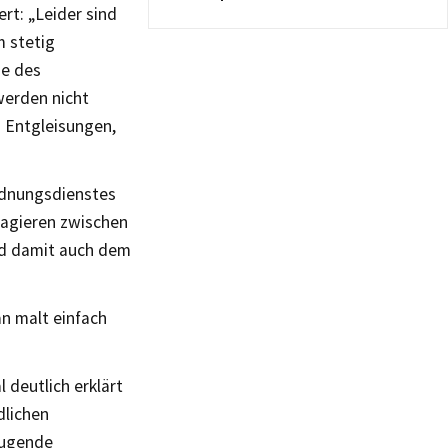
ert: „Leider sind
m stetig
se des
werden nicht
 Entgleisungen,
rdnungsdienstes
ragieren zwischen
rd damit auch dem
n malt einfach
deutlich erklärt
dlichen
eugende