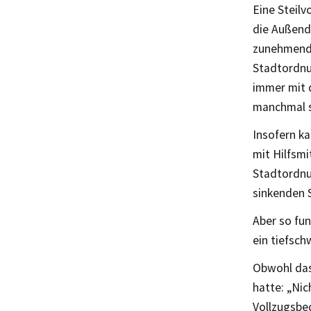
Eine Steilv
die Außend
zunehmende
Stadtordnu
immer mit 
manchmal s
Insofern k
mit Hilfsmi
Stadtordnu
sinkenden S
Aber so fu
ein tiefsch
Obwohl das
hatte: „Ni
Vollzugsbe