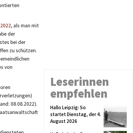
ontierten
 2022
, als man mit
abe der
stes bei der
ffen zu schützen.
 gemeindlichen
es von
Leserinnen
toren
empfehlen
rverletzungen)
tand: 08.08.2022).
Hallo Leipzig: So
Staatsanwaltschaft
startet Dienstag, der 4.
August 2026
ediensteten