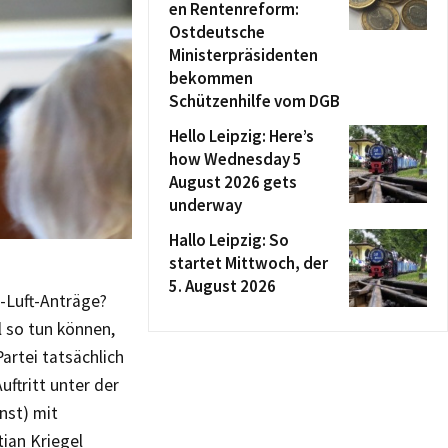
en Rentenreform:
Ostdeutsche
Ministerpräsidenten
bekommen
Schützenhilfe vom DGB
Hello Leipzig: Here’s
how Wednesday 5
August 2026 gets
underway
Hallo Leipzig: So
startet Mittwoch, der
5. August 2026
e-Luft-Anträge?
l so tun können,
artei tatsächlich
ftritt unter der
nst) mit
tian Kriegel