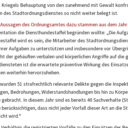
 Kriegels Behauptung von den zunehmend mit Gewalt konfr
n des Stadtordnungsdienstes so nicht weiter belegt ist.
n
Aussagen des Ordnungsamtes dazu stammen aus dem Jahr
ntation die Diensthundestaffel begründen wollte: „Die Aufg
staffel wird es sein, die Mitarbeiter des Stadtordnungsdien
hrer Aufgaben zu unterstützen und insbesondere vor Übergri
ht der gehäuften verbalen und körperlichen Angriffe auf die
diensteten ist die erwartete präventive Wirkung des Einsatz
en weiterhin hervorzuheben.
 wurden 51 strafrechtlich relevante Delikte gegen die Inspek
ngen, Bedrohungen, Widerstandshandlungen bis hin zu Körpe
 gebracht. In diesem Jahr sind es bereits 40 Sachverhalte (S
u berücksichtigen, dass nicht jeder Vorfall dieser Art an die 
cht wird.“
Verhältnis die registrierten Vorfälle zu den Einsätzen der B