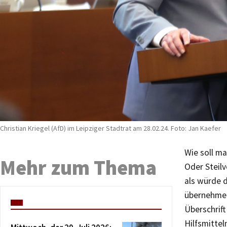
Christian Kriegel (AfD) im Leipziger Stadtrat am 28.02.24. Foto: Jan Kaefer
Wie soll ma
Mehr zum Thema
Oder Steilv
als würde d
übernehmen
Überschrif
Hilfsmittel