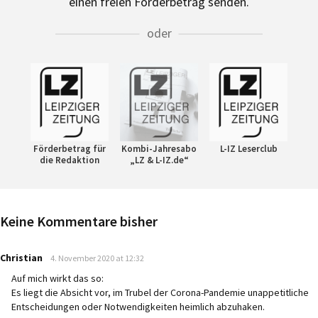
einen freien Förderbetrag senden.
oder
Förderbetrag für
Kombi-Jahresabo
L-IZ Leserclub
die Redaktion
„LZ & L-IZ.de“
Keine Kommentare bisher
says:
Christian
4. November 2020 at 12:32
Auf mich wirkt das so:
Es liegt die Absicht vor, im Trubel der Corona-Pandemie unappetitliche
Entscheidungen oder Notwendigkeiten heimlich abzuhaken.