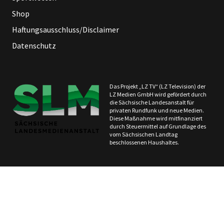
Shop
Haftungsausschluss/Disclaimer
Datenschutz
Das Projekt „LZ TV“ (LZ Television) der
LZ Medien GmbH wird gefördert durch
die Sächsische Landesanstalt für
privaten Rundfunk und neue Medien.
Diese Maßnahme wird mitfinanziert
durch Steuermittel auf Grundlage des
vom Sächsischen Landtag
beschlossenen Haushaltes.