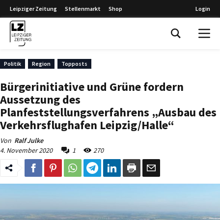
Leipziger Zeitung
Stellenmarkt
Shop
Login
Leipziger Zeitung
Politik
Region
Topposts
Bürgerinitiative und Grüne fordern
Aussetzung des
Planfeststellungsverfahrens „Ausbau des
Verkehrsflughafen Leipzig/Halle“
Von
Ralf Julke
4. November 2020
1
270