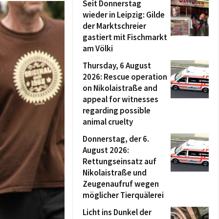
Seit Donnerstag
wieder in Leipzig: Gilde
der Marktschreier
gastiert mit Fischmarkt
am Völki
Thursday, 6 August
2026: Rescue operation
on Nikolaistraße and
appeal for witnesses
regarding possible
animal cruelty
Donnerstag, der 6.
August 2026:
Rettungseinsatz auf
Nikolaistraße und
Zeugenaufruf wegen
möglicher Tierquälerei
Licht ins Dunkel der