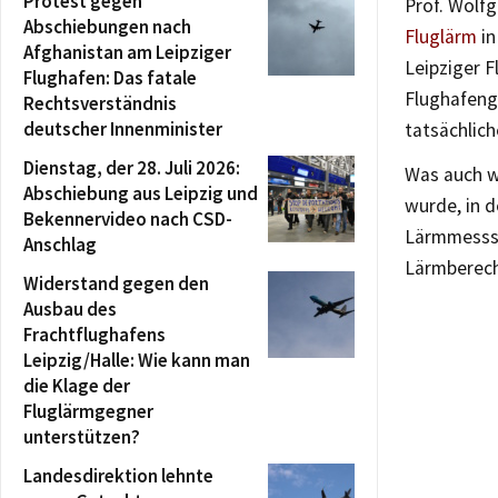
Protest gegen
Prof. Wolfg
Abschiebungen nach
Fluglärm
in
Afghanistan am Leipziger
Leipziger F
Flughafen: Das fatale
Flughafeng
Rechtsverständnis
deutscher Innenminister
tatsächlic
Dienstag, der 28. Juli 2026:
Was auch w
Abschiebung aus Leipzig und
wurde, in d
Bekennervideo nach CSD-
Lärmmessst
Anschlag
Lärmberech
Widerstand gegen den
Ausbau des
Frachtflughafens
Leipzig/Halle: Wie kann man
die Klage der
Fluglärmgegner
unterstützen?
Landesdirektion lehnte