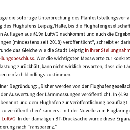
rage die sofortige Unterbrechung des Planfeststellungsverfa
 des Flughafens Leipzig/Halle, bis die Flughafengesellschaft
en Auflagen aus §19a LuftVG nachkommt und auch die Ergebn
en (mindestens seit 2018) veröffentlicht“, schreibt er dari
unde das Gleiche wie die Stadt Leipzig
in ihrer Stellungnah
ellungsbeschluss
. Wer die wichtigsten Messwerte zur konkre
astung zurückhält, kann nicht wirklich erwarten, dass die L
en einfach blindlings zustimmen.
einer Begründung: „Bisher werden von der Flughafengesellsch
 der Auswertung der Lärmmessungen veröffentlicht. In §19a 
 benannt und dem Flughafen zur Veröffentlichung beauflagt. 
 zu veröffentlichen‘ kam erst mit der Novelle zum Fluglärmg
 LuftVG
. In der damaligen BT-Drucksache wurde diese Ergä
rderung nach Transparenz.“