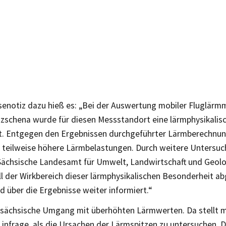
ssenotiz dazu hieß es: „Bei der Auswertung mobiler Fluglär
tzschena wurde für diesen Messstandort eine lärmphysikalis
lt. Entgegen den Ergebnissen durchgeführter Lärmberechnu
teilweise höhere Lärmbelastungen. Durch weitere Untersuc
Sächsische Landesamt für Umwelt, Landwirtschaft und Geolo
ll der Wirkbereich dieser lärmphysikalischen Besonderheit a
d über die Ergebnisse weiter informiert.“
r sächsische Umgang mit überhöhten Lärmwerten. Da stellt m
infrage, als die Ursachen der Lärmspitzen zu untersuchen.