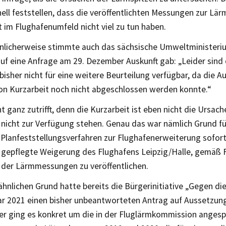
ell feststellen, dass die veröffentlichten Messungen zur Lä
t im Flughafenumfeld nicht viel zu tun haben.
nlicherweise stimmte auch das sächsische Umweltministeriu
 auf eine Anfrage am 29. Dezember Auskunft gab: „Leider sind
bisher nicht für eine weitere Beurteilung verfügbar, da die 
on Kurzarbeit noch nicht abgeschlossen werden konnte.“
t ganz zutrifft, denn die Kurzarbeit ist eben nicht die Ursach
nicht zur Verfügung stehen. Genau das war nämlich Grund fü
 Planfeststellungsverfahren zur Flughafenerweiterung sofort
n gepflegte Weigerung des Flughafens Leipzig/Halle, gemäß
 der Lärmmessungen zu veröffentlichen.
hnlichen Grund hatte bereits die Bürgerinitiative „Gegen di
ar 2021 einen bisher unbeantworteten Antrag auf Aussetzun
Hier ging es konkret um die in der Fluglärmkommission anges