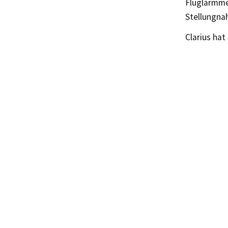
Fluglärmmes
Stellungna
Clarius hat