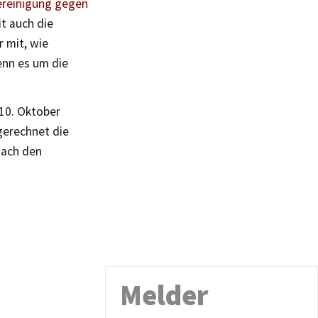
reinigung gegen
t auch die
r mit, wie
enn es um die
.
10. Oktober
gerechnet die
nach den
Melder