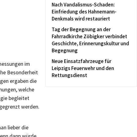
Nach Vandalismus-Schaden:
Einfriedung des Hahnemann-
Denkmals wird restauriert
Tag der Begegnung an der
Fahrradkirche Zöbigker verbindet
Geschichte, Erinnerungskultur und
Begegnung
Neue Einsatzfahrzeuge für
mmessungen im
Leipzigs Feuerwehr und den
che Besonderheit
Rettungsdienst
ngen ergaben die
hungen, welche
gie begleitet
bgegrenzt werden.
an lieber die
 Denn dann würde