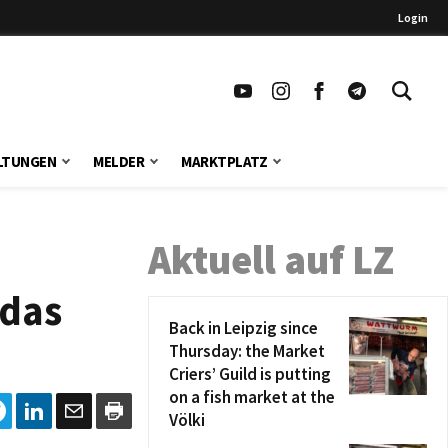
Login
LTUNGEN
MELDER
MARKTPLATZ
Aktuell auf LZ
 das
Back in Leipzig since
Thursday: the Market
Criers’ Guild is putting
on a fish market at the
Völki