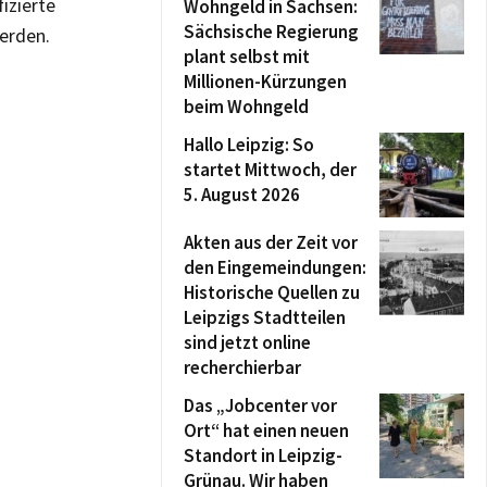
izierte
Wohngeld in Sachsen:
Sächsische Regierung
erden.
plant selbst mit
Millionen-Kürzungen
beim Wohngeld
Hallo Leipzig: So
startet Mittwoch, der
5. August 2026
Akten aus der Zeit vor
den Eingemeindungen:
Historische Quellen zu
Leipzigs Stadtteilen
sind jetzt online
recherchierbar
Das „Jobcenter vor
Ort“ hat einen neuen
Standort in Leipzig-
Grünau. Wir haben