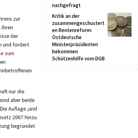
nachgefragt
Kritik an der
hrens zur
zusammengeschustert
 ihren
en Rentenreform:
isse der
Ostdeutsche
Ministerpräsidenten
n und fordert
bekommen
me zum
Schützenhilfe vom DGB
ten
ärmbetroffenen
aft nur die
sind aber beide
Die Auflage ,und
esetz 2007 hinzu
nzung begründet