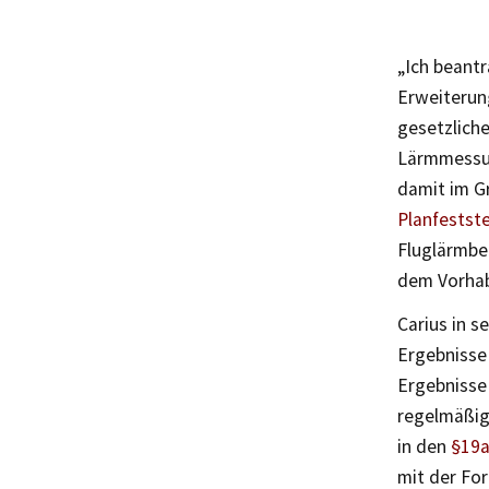
„Ich beant
Erweiterung
gesetzlich
Lärmmessung
damit im Gr
Planfestst
Fluglärmbel
dem Vorhab
Carius in s
Ergebnisse
Ergebnisse
regelmäßig
in den
§19a
mit der Fo