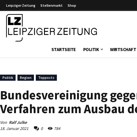
Leipziger Zeitung
Stellenmarkt
Shop
Leipziger Zeitung
STARTSEITE
POLITIK
WIRTSCHAFT
Politik
Region
Topposts
Bundesvereinigung gegen
Verfahren zum Ausbau de
Von
Ralf Julke
18. Januar 2021
0
784