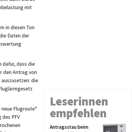
rmbelastung mit
m in diesen Ton
 die Daten der
Auswertung
e dafür, dass die
r den Antrag von
 auszusetzen: die
 Fluglärmgesetz
Leserinnen
e neue Flugroute“
empfehlen
g des PFV
prochenen
Antragsstau beim