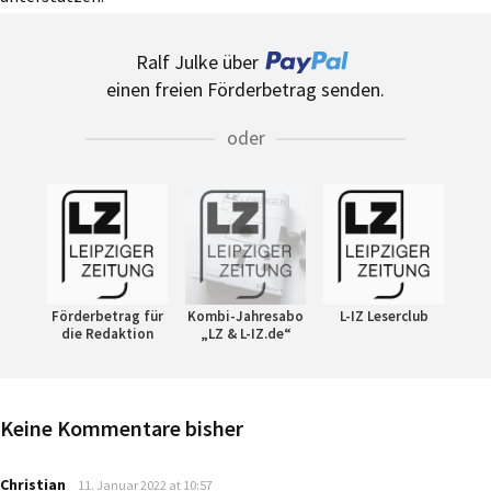
Ralf Julke über
einen freien Förderbetrag senden.
oder
Förderbetrag für
Kombi-Jahresabo
L-IZ Leserclub
die Redaktion
„LZ & L-IZ.de“
Keine Kommentare bisher
says:
Christian
11. Januar 2022 at 10:57