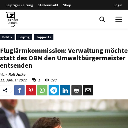
Leipziger Zeitung
Stellenmarkt
Shop
Login
Leipziger Zeitung
Politik
Leipzig
Topposts
Fluglärmkommission: Verwaltung möchte
statt des OBM den Umweltbürgermeister
entsenden
Von
Ralf Julke
11. Januar 2022
1
820