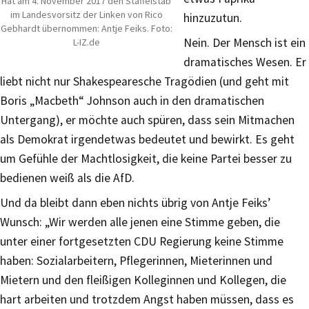
Hat am 4. November 2017 den Staffelstab
im Landesvorsitz der Linken von Rico
hinzuzutun.
Gebhardt übernommen: Antje Feiks. Foto:
Nein. Der Mensch ist ein
L-IZ.de
dramatisches Wesen. Er
liebt nicht nur Shakespearesche Tragödien (und geht mit
Boris „Macbeth“ Johnson auch in den dramatischen
Untergang), er möchte auch spüren, dass sein Mitmachen
als Demokrat irgendetwas bedeutet und bewirkt. Es geht
um Gefühle der Machtlosigkeit, die keine Partei besser zu
bedienen weiß als die AfD.
Und da bleibt dann eben nichts übrig von Antje Feiks’
Wunsch: „Wir werden alle jenen eine Stimme geben, die
unter einer fortgesetzten CDU Regierung keine Stimme
haben: Sozialarbeitern, Pflegerinnen, Mieterinnen und
Mietern und den fleißigen Kolleginnen und Kollegen, die
hart arbeiten und trotzdem Angst haben müssen, dass es