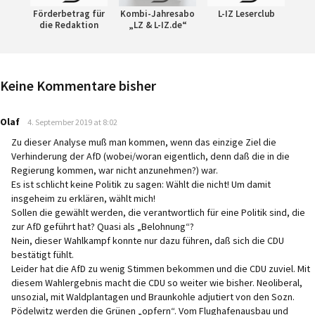
Förderbetrag für
Kombi-Jahresabo
L-IZ Leserclub
die Redaktion
„LZ & L-IZ.de“
Keine Kommentare bisher
says:
Olaf
4. September 2019 at 8:02
Zu dieser Analyse muß man kommen, wenn das einzige Ziel die
Verhinderung der AfD (wobei/woran eigentlich, denn daß die in die
Regierung kommen, war nicht anzunehmen?) war.
Es ist schlicht keine Politik zu sagen: Wählt die nicht! Um damit
insgeheim zu erklären, wählt mich!
Sollen die gewählt werden, die verantwortlich für eine Politik sind, die
zur AfD geführt hat? Quasi als „Belohnung“?
Nein, dieser Wahlkampf konnte nur dazu führen, daß sich die CDU
bestätigt fühlt.
Leider hat die AfD zu wenig Stimmen bekommen und die CDU zuviel. Mit
diesem Wahlergebnis macht die CDU so weiter wie bisher. Neoliberal,
unsozial, mit Waldplantagen und Braunkohle adjutiert von den Sozn.
Pödelwitz werden die Grünen „opfern“. Vom Flughafenausbau und