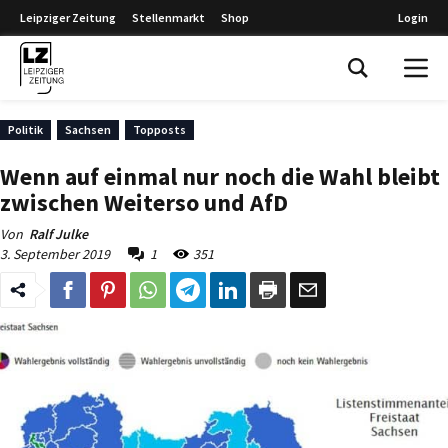
Leipziger Zeitung
Stellenmarkt
Shop
Login
Leipziger Zeitung
Politik
Sachsen
Topposts
Wenn auf einmal nur noch die Wahl bleibt
zwischen Weiterso und AfD
Von
Ralf Julke
3. September 2019
1
351