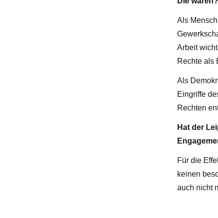
Die wären
Als Mensch 
Gewerkschaf
Arbeit wich
Rechte als B
Als Demokra
Eingriffe de
Rechten en
Hat der Le
Engagement
Für die Eff
keinen beso
auch nicht 