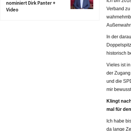
Ich bin 201
nominiert Dirk Panter +
Verband zu 
Video
wahrnehmbar
Außenwahrn
In der dara
Doppelspitz
historisch b
Vieles ist 
der Zugang 
und die SPD
mir bewusst,
Klingt nac
mal für de
Ich habe bi
da lange Zei