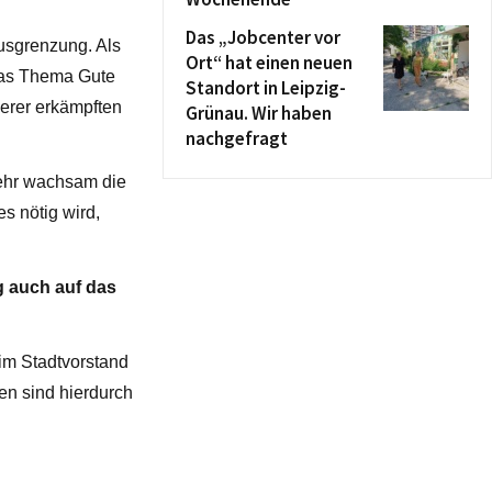
Das „Jobcenter vor
usgrenzung. Als
Ort“ hat einen neuen
 das Thema Gute
Standort in Leipzig-
serer erkämpften
Grünau. Wir haben
nachgefragt
sehr wachsam die
es nötig wird,
g auch auf das
 im Stadtvorstand
en sind hierdurch