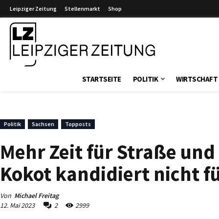
Leipziger Zeitung
Stellenmarkt
Shop
Leipziger Zeitung
STARTSEITE
POLITIK
WIRTSCHAFT
Politik
Sachsen
Topposts
Mehr Zeit für Straße un
Kokot kandidiert nicht f
Von
Michael Freitag
12. Mai 2023
2
2999