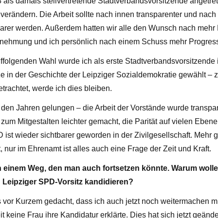
8 als damals stellvertretende Stadtverbandsvorsitzende angetre
verändern. Die Arbeit sollte nach innen transparenter und nac
er werden. Außerdem hatten wir alle den Wunsch nach mehr Ei
ehmung und ich persönlich nach einem Schuss mehr Progressi
uffolgenden Wahl wurde ich als erste Stadtverbandsvorsitzende 
e in der Geschichte der Leipziger Sozialdemokratie gewählt – 
etrachtet, werde ich dies bleiben.
in den Jahren gelungen – die Arbeit der Vorstände wurde transpa
zum Mitgestalten leichter gemacht, die Parität auf vielen Eben
 ist wieder sichtbarer geworden in der Zivilgesellschaft. Mehr g
 nur im Ehrenamt ist alles auch eine Frage der Zeit und Kraft.
h einem Weg, den man auch fortsetzen könnte. Warum wolle
n Leipziger SPD-Vorsitz kandidieren?
s vor Kurzem gedacht, dass ich auch jetzt noch weitermachen m
t keine Frau ihre Kandidatur erklärte. Dies hat sich jetzt geänder