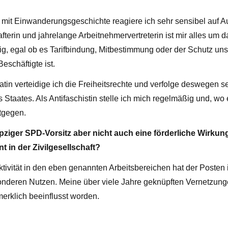
?
mit Einwanderungsgeschichte reagiere ich sehr sensibel auf A
terin und jahrelange Arbeitnehmervertreterin ist mir alles um
tig, egal ob es Tarifbindung, Mitbestimmung oder der Schutz un
eschäftigte ist.
tin verteidige ich die Freiheitsrechte und verfolge deswegen 
s Staates. Als Antifaschistin stelle ich mich regelmäßig und, wo 
tgegen.
ipziger SPD-Vorsitz aber nicht auch eine förderliche Wirkun
 in der Zivilgesellschaft?
ektivität in den eben genannten Arbeitsbereichen hat der Posten
nderen Nutzen. Meine über viele Jahre geknüpften Vernetzung
merklich beeinflusst worden.