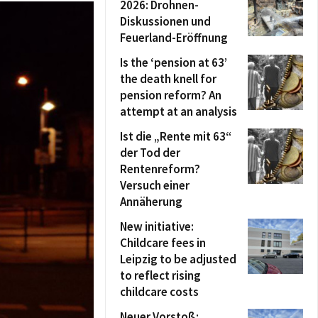
2026: Drohnen-
Diskussionen und
Feuerland-Eröffnung
Is the ‘pension at 63’
the death knell for
pension reform? An
attempt at an analysis
Ist die „Rente mit 63“
der Tod der
Rentenreform?
Versuch einer
Annäherung
New initiative:
Childcare fees in
Leipzig to be adjusted
to reflect rising
childcare costs
Neuer Vorstoß: