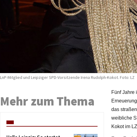
LnP-Mitglied und Leipziger SPD-Vorsitzende Irena Rudolph-Kokot. Foto: LZ
Fünf Jahre 
Mehr zum Thema
Erneuerung 
das straßen
weibliche S
Kokot im L