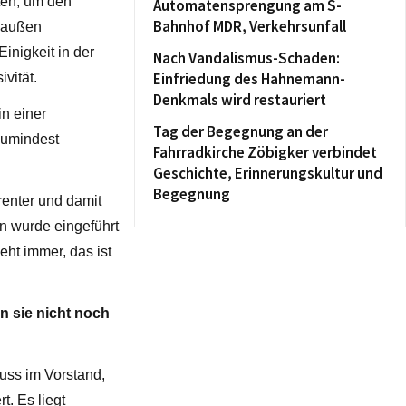
ten, um den
Automatensprengung am S-
Bahnhof MDR, Verkehrsunfall
h außen
nigkeit in der
Nach Vandalismus-Schaden:
Einfriedung des Hahnemann-
vität.
Denkmals wird restauriert
in einer
Tag der Begegnung an der
zumindest
Fahrradkirche Zöbigker verbindet
Geschichte, Erinnerungskultur und
Begegnung
renter und damit
en wurde eingeführt
eht immer, das ist
n sie nicht noch
uss im Vorstand,
t. Es liegt