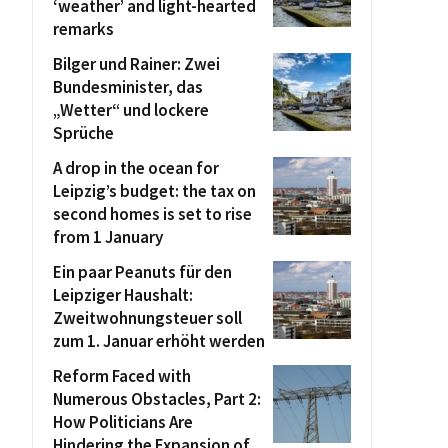
‘weather’ and light-hearted
remarks
Bilger und Rainer: Zwei
Bundesminister, das
„Wetter“ und lockere
Sprüche
A drop in the ocean for
Leipzig’s budget: the tax on
second homes is set to rise
from 1 January
Ein paar Peanuts für den
Leipziger Haushalt:
Zweitwohnungsteuer soll
zum 1. Januar erhöht werden
Reform Faced with
Numerous Obstacles, Part 2:
How Politicians Are
Hindering the Expansion of