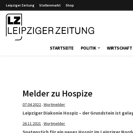
Leipziger Zeitung
Stellenmarkt
Shop
Leipziger Zeitung
STARTSEITE
POLITIK
WIRTSCHAFT
Melder zu Hospize
07.04.2022
Wortmelder
·
Leipziger Diakonie Hospiz – der Grundstein ist gele
26.11.2021
Wortmelder
·
Spatenstich für ein neues Hospiz im Leipziger Nord