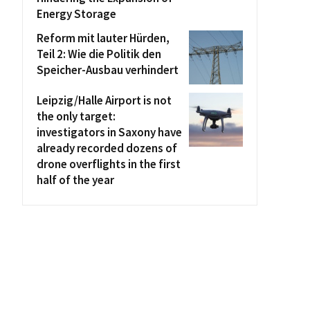
Energy Storage
Reform mit lauter Hürden,
Teil 2: Wie die Politik den
Speicher-Ausbau verhindert
Leipzig/Halle Airport is not
the only target:
investigators in Saxony have
already recorded dozens of
drone overflights in the first
half of the year