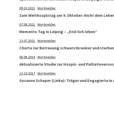
09.10.2021
Wortmelder
·
Zum Welthospiztag am 9. Oktober: Nicht dem Lebe
07.08.2021
Wortmelder
·
Memento Tag in Leipzig – „End-lich leben“
13.07.2021
Wortmelder
·
Charta zur Betreuung schwerstkranker und sterbe
08.08.2018
Wortmelder
·
Aktualisierte Studie zur Hospiz- und Palliativverso
13.10.2017
Wortmelder
·
Susanne Schaper (Linke): Träger und Engagierte in