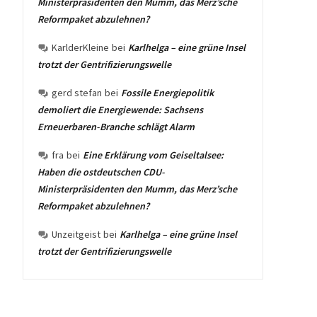
Ministerpräsidenten den Mumm, das Merz’sche
Reformpaket abzulehnen?
KarlderKleine
bei
Karlhelga – eine grüne Insel
trotzt der Gentrifizierungswelle
gerd stefan
bei
Fossile Energiepolitik
demoliert die Energiewende: Sachsens
Erneuerbaren-Branche schlägt Alarm
fra
bei
Eine Erklärung vom Geiseltalsee:
Haben die ostdeutschen CDU-
Ministerpräsidenten den Mumm, das Merz’sche
Reformpaket abzulehnen?
Unzeitgeist
bei
Karlhelga – eine grüne Insel
trotzt der Gentrifizierungswelle