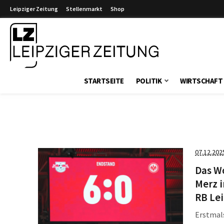
Leipziger Zeitung
Stellenmarkt
Shop
Leipziger Zeitung
STARTSEITE
POLITIK
WIRTSCHAFT
07.12.202
Das W
Merz i
RB Lei
Erstmals