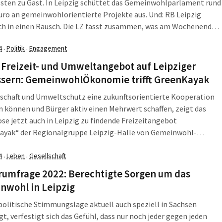
sten zu Gast. In Leipzig schüttet das Gemeinwohlparlament rund
uro an gemeinwohlorientierte Projekte aus. Und: RB Leipzig
ich in einen Rausch. Die LZ fasst zusammen, was am Wochenende,
zember 2025, in Leipzig, Sachsen und darüber hinaus wichtig war.
4
Politik
Engagement
·
·
anzler Merz besucht Nahen […]
Freizeit- und Umweltangebot auf Leipziger
sern: GemeinwohlÖkonomie trifft GreenKayak
schaft und Umweltschutz eine zukunftsorientierte Kooperation
 können und Bürger aktiv einen Mehrwert schaffen, zeigt das
se jetzt auch in Leipzig zu findende Freizeitangebot
ayak“ der Regionalgruppe Leipzig-Halle von Gemeinwohl-
e Mitteldeutschland e. V. Unter dem Motto „PADDELN in der
r die Natur“ läuft für mindestens zwei Jahre von Mai bis Oktober
4
Leben
Gesellschaft
·
·
ig […]
rumfrage 2022: Berechtigte Sorgen um das
nwohl in Leipzig
politische Stimmungslage aktuell auch speziell in Sachsen
t, verfestigt sich das Gefühl, dass nur noch jeder gegen jeden