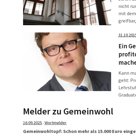
nicht ru
mit dem 
greifbar
Mitarbei
machten,
31.10.201
und abse
Ein G
profi
mach
Kann man
geht: Pr
Lehrstuh
Graduat
Bundesre
Melder zu Gemeinwohl
16.09.2025
Wortmelder
·
Gemeinwohltopf: Schon mehr als 15.000 Euro eing