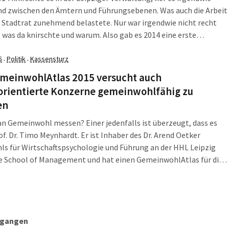
nd zwischen den Ämtern und Führungsebenen. Was auch die Arbeit
Stadtrat zunehmend belastete. Nur war irgendwie nicht recht
, was da knirschte und warum. Also gab es 2014 eine erste
terbefragung, in der viele Rathausmitarbeiter/-innen deutlich
 dass sie sich von ihren Vorgesetzten ziemlich vernachlässigt
5
Politik
Kassensturz
·
·
rviert fühlten. 2019 gab es die zweite Befragung.
emeinwohlAtlas 2015 versucht auch
torientierte Konzerne gemeinwohlfähig zu
en
 Gemeinwohl messen? Einer jedenfalls ist überzeugt, dass es
of. Dr. Timo Meynhardt. Er ist Inhaber des Dr. Arend Oetker
ls für Wirtschaftspsychologie und Führung an der HHL Leipzig
e School of Management und hat einen GemeinwohlAtlas für die
publik erstellt.
egangen