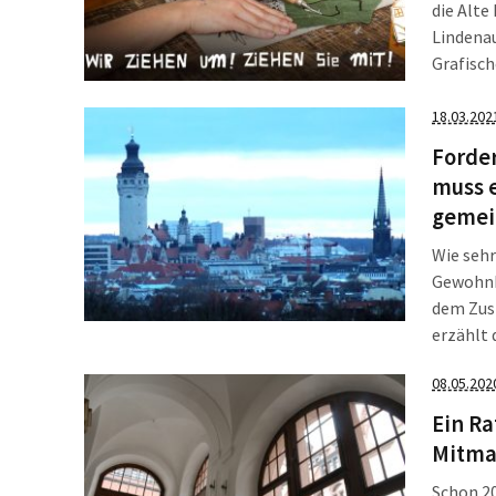
die Alte
Lindenau
Grafisch
dasselbe
18.03.202
Forde
muss e
gemei
Wie sehr
Gewohnh
dem Zus
erzählt 
oder das
08.05.202
Gemeinwohl-Ö
jetzt ei
Ein R
Mitma
Schon 20