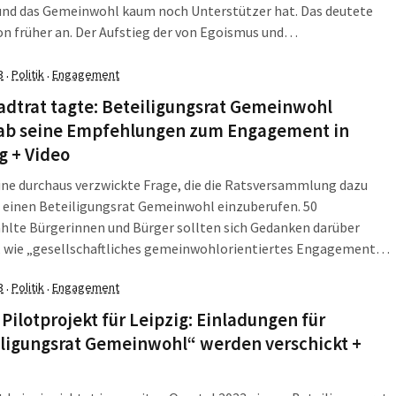
und das Gemeinwohl kaum noch Unterstützer hat. Das deutete
on früher an. Der Aufstieg der von Egoismus und
tslosigkeit getriebenen AfD ist ja nicht neu. 2022 fragte die Stadt
 in der Bürgerumfrage […]
3
Politik
Engagement
·
·
adtrat tagte: Beteiligungsrat Gemeinwohl
ab seine Empfehlungen zum Engagement in
g + Video
ine durchaus verzwickte Frage, die die Ratsversammlung dazu
 einen Beteiligungsrat Gemeinwohl einzuberufen. 50
hlte Bürgerinnen und Bürger sollten sich Gedanken darüber
 wie „gesellschaftliches gemeinwohlorientiertes Engagement
wohnerinnen und Einwohner“ wirklich gefördert werden könnte.
3
Politik
Engagement
·
·
lem, das der im April 2022 gegründete „Runde Tisch
ohl“ aufgebracht hatte. Am 15. November übergab der […]
 Pilotprojekt für Leipzig: Einladungen für
iligungsrat Gemeinwohl“ werden verschickt +