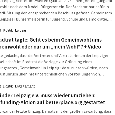
t Leipzig richtet im zweiten Quartal 2023 einen „Beteiligungsrat
hl“ nach dem Modell Bürgerrat ein. Der Stadtrat hat dafür in
April-Sitzung den entsprechenden Beschluss gefasst. Gemeinsam
Leipziger Bürgermeisterin für Jugend, Schule und Demokratie,
lthaus, stellte die sächsische Demokratieministerin Katja Meier
3
Politik
Leipzig
·
·
eiligungsrat am Montag, dem 15. Mai, im Bürgerbüro am […]
tadtrat tagte: Geht es beim Gemeinwohl ums
meinwohl oder nur um „mein Wohl“? + Video
e gedacht, dass die Vertreter und Vertreterinnen der Leipziger
ellschaft im Stadtrat die Vorlage zur Gründung eines
gungsrates „Gemeinwohl in Leipzig“ dazu nutzen würden, noch
usführlich über ihre unterschiedlichen Vorstellungen von
hl zu diskutieren? Erhellend war das schon, weil da so mancher
eutlich machte, dass ihn das Gemeinwohl der anderen nicht
2
Politik
Engagement
·
·
ich […]
nder Leipzig e.V. muss wieder umziehen:
unding-Aktion auf betterplace.org gestartet
5 war der letzte Umzug. Damals mit der großen Erwartung, dass