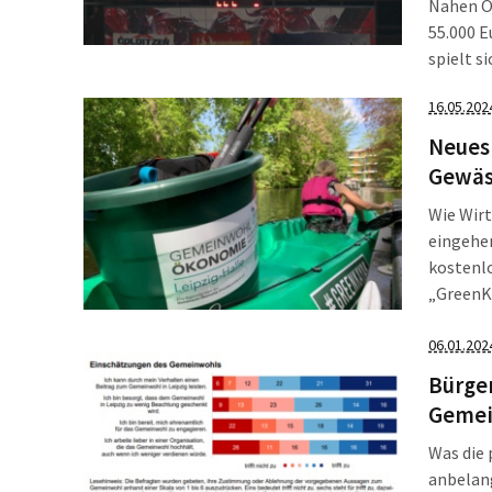
Nahen O
55.000 E
spielt s
7./8. De
16.05.202
Bundesk
Neues 
Gewäs
Wie Wirt
eingehen
kostenlo
„GreenK
Ökonomi
Natur fü
06.01.202
in Leipz
Bürge
Gemei
Was die 
anbelang