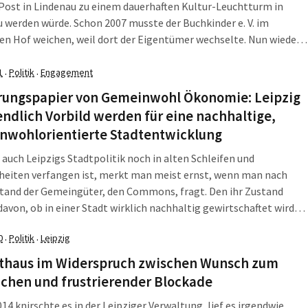
 Post in Lindenau zu einem dauerhaften Kultur-Leuchtturm in
 werden würde. Schon 2007 musste der Buchkinder e. V. im
en Hof weichen, weil dort der Eigentümer wechselte. Nun wieder
 Spiel in Lindenau. Zum dritten Mal in den 20 Jahren seiner […]
1
Politik
Engagement
·
·
rungspapier von Gemeinwohl Ökonomie: Leipzig
ndlich Vorbild werden für eine nachhaltige,
nwohlorientierte Stadtentwicklung
 auch Leipzigs Stadtpolitik noch in alten Schleifen und
eiten verfangen ist, merkt man meist ernst, wenn man nach
tand der Gemeingüter, den Commons, fragt. Den ihr Zustand
davon, ob in einer Stadt wirklich nachhaltig gewirtschaftet wird
 Wort Nachhaltigkeit nur ein Fähnchen im Wind ist. Von der
0
Politik
Leipzig
·
·
konomie Leipzig-Halle bekommt OBM Burkhard Jung
n dickes Forderungspapier.
athaus im Widerspruch zwischen Wunsch zum
chen und frustrierender Blockade
14 knirschte es in der Leipziger Verwaltung, lief es irgendwie