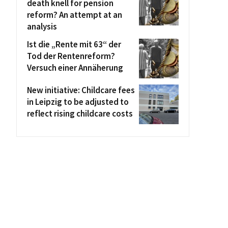
death knell for pension
reform? An attempt at an
analysis
Ist die „Rente mit 63“ der
Tod der Rentenreform?
Versuch einer Annäherung
New initiative: Childcare fees
in Leipzig to be adjusted to
reflect rising childcare costs